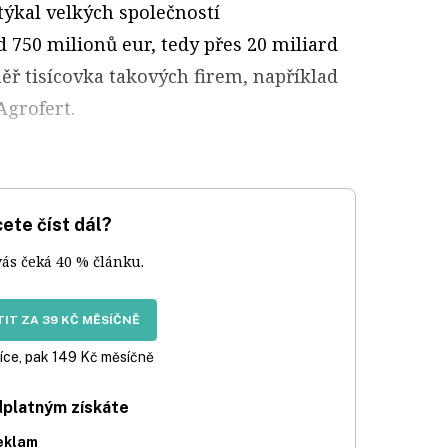
týkal velkých společností
 750 milionů eur, tedy přes 20 miliard
ěř tisícovka takových firem, například
Agrofert.
ete číst dál?
vás čeká 40 % článku.
IT ZA 39 KČ MĚSÍČNĚ
íce, pak 149 Kč měsíčně
dplatným získáte
eklam