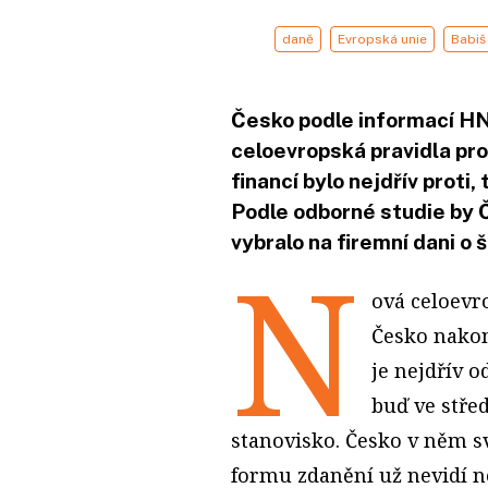
daně
Evropská unie
Babiš
Česko podle informací HN
celoevropská pravidla pro
financí bylo nejdřív proti
Podle odborné studie by Č
vybralo na firemní dani o 
N
ová celoevr
Česko nakon
je nejdřív o
buď ve stře
stanovisko. Česko v něm s
formu zdanění už nevidí ne