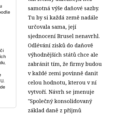
u
samotná výše daňové sazby.
podle
Tu by si každá země nadále
určovala sama, její
sjednocení Brusel nenavrhl.
Odlévání zisků do daňově
či
výhodnějších států chce ale
ích
du,
zabránit tím, že firmy budou
v každé zemi povinně danit
e
U.
celou hodnotu, kterou v ní
kde
vytvoří. Návrh se jmenuje
"Společný konsolidovaný
základ daně z příjmů