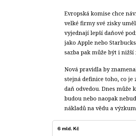
Evropská komise chce návr
velké firmy své zisky uměl
vyjednají lepší daňové po
jako Apple nebo Starbucks 
sazba pak může být i nižší
Nová pravidla by znamenala
stejná definice toho, co je
daň odvedou. Dnes může k
budou nebo naopak nebudou
nákladů na vědu a výzkum
6 mld. Kč