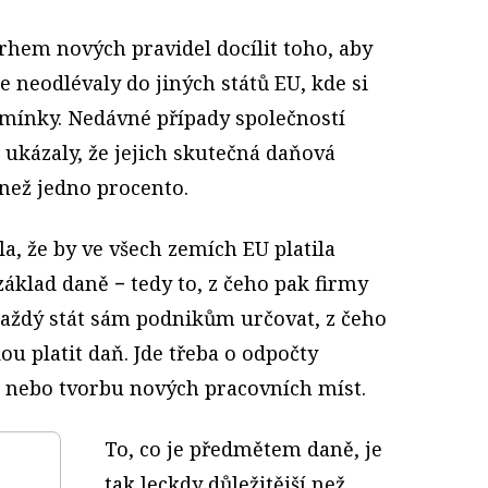
hem nových pravidel docílit toho, aby
e neodlévaly do jiných států EU, kde si
dmínky. Nedávné případy společností
ukázaly, že jejich skutečná daňová
 než jedno procento.
, že by ve všech zemích EU platila
 základ daně − tedy to, z čeho pak firmy
aždý stát sám podnikům určovat, z čeho
 platit daň. Jde třeba o odpočty
 nebo tvorbu nových pracovních míst.
To, co je předmětem daně, je
tak leckdy důležitější než