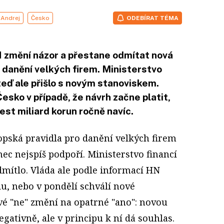
 Andrej
Česko
ODEBÍRAT TÉMA
 změní názor a přestane odmítat nová
 danění velkých firem. Ministerstvo
, teď ale přišlo s novým stanoviskem.
esko v případě, že návrh začne platit,
šest miliard korun ročně navíc.
opská pravidla pro danění velkých firem
ec nejspíš podpoří. Ministerstvo financí
dmítlo. Vláda ale podle informací HN
du, nebo v pondělí schválí nové
vé "ne" změní na opatrné "ano": novou
gativně, ale v principu k ní dá souhlas.