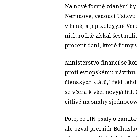
Na nové formě zdanění by 
Nerudové, vedoucí Ústavu 
v Brně, a její kolegyně Ver
nich ročně získal šest mili
procent daní, které firmy 
Ministerstvo financí se k
proti evropskému návrhu. 
členských států," řekl teh
se včera k věci nevyjádřil.
citlivé na snahy sjednocova
Poté, co HN psaly o zamíta
ale ozval premiér Bohusla