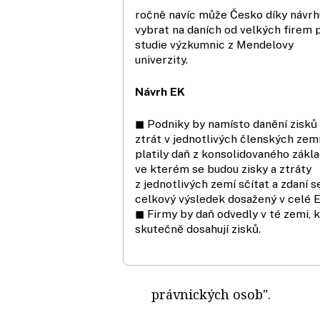
ročně navíc může Česko díky návrh
vybrat na daních od velkých firem 
studie výzkumnic z Mendelovy
univerzity.
Návrh EK
◼ Podniky by namísto danění zisků 
ztrát v jednotlivých členských zem
platily daň z konsolidovaného zákla
ve kterém se budou zisky a ztráty
z jednotlivých zemí sčítat a zdaní s
celkový výsledek dosažený v celé E
◼ Firmy by daň odvedly v té zemi, 
skutečně dosahují zisků.
právnických osob".