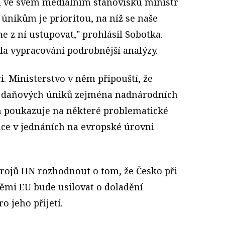
ní ve svém mediálním stanovisku ministr
 únikům je prioritou, na níž se naše
e z ní ustupovat," prohlásil Sobotka.
la vypracování podrobnější analýzy.
ci. Ministerstvo v něm připouští, že
í daňových úniků zejména nadnárodních
ň poukazuje na některé problematické
hce v jednáních na evropské úrovni
drojů HN rozhodnout o tom, že Česko při
ěmi EU bude usilovat o doladění
o jeho přijetí.