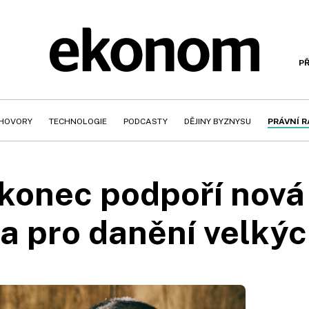
PŘ
HOVORY
TECHNOLOGIE
PODCASTY
DĚJINY BYZNYSU
PRÁVNÍ 
konec podpoří nová
la pro danění velkýc