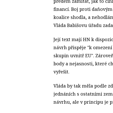
předem zamítat, jak to či
financí. Boj proti daňovým
koalice shodla, a nehodlám
Vláda Babišovu úřadu zada
Její text mají HN k dispozi
návrh přispěje "k omezen
skupin uvnitř EU". Zárove
body a nejasnosti, které c
vyřešit.
Vláda by tak měla podle z
jednáních s ostatními zem
návrhu, ale v principu je pr