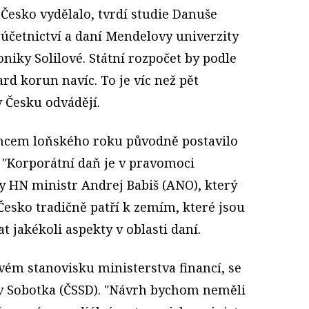
Česko vydělalo, tvrdí studie Danuše
účetnictví a daní Mendelovy univerzity
oniky Solilové. Státní rozpočet by podle
ard korun navíc. To je víc než pět
v Česku odvádějí.
oncem loňského roku původně postavilo
"Korporátní daň je v pravomoci
dy HN ministr Andrej Babiš (ANO), který
 Česko tradičně patří k zemím, které jsou
t jakékoli aspekty v oblasti daní.
vém stanovisku ministerstva financí, se
v Sobotka (ČSSD). "Návrh bychom neměli