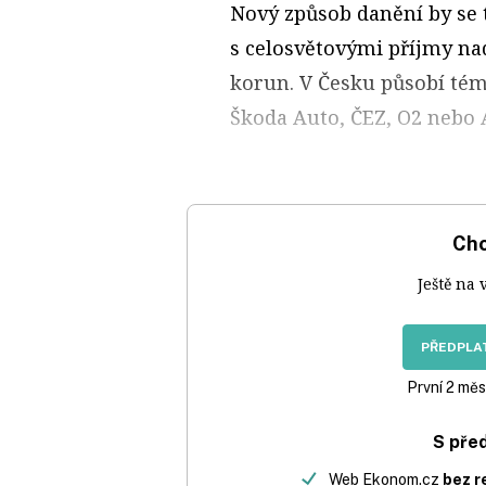
Nový způsob danění by se 
s celosvětovými příjmy nad
korun. V Česku působí tém
Škoda Auto, ČEZ, O2 nebo 
Chc
Ještě na 
PŘEDPLAT
První 2 měs
S pře
Web Ekonom.cz
bez r