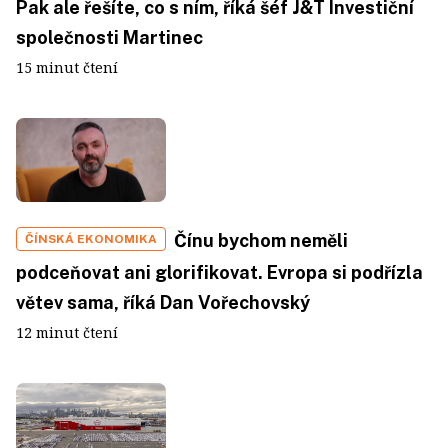
Pak ale řešíte, co s ním, říká šéf J&T Investiční
společnosti Martinec
15 minut čtení
Čínu bychom neměli
ČÍNSKÁ EKONOMIKA
podceňovat ani glorifikovat. Evropa si podřízla
větev sama, říká Dan Vořechovský
12 minut čtení