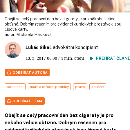
Obejít se celý pracovní den bez cigarety je pro někoho velice
obtížné. Dobrým řešením pro evidenci kuřáckých přestávek jsou
čipové karty.
autor:
Michaela Hasíková
Lukáš Šikel
, advokátní koncipient
13. 3. 2017
06:00
/ 4 min. čtení
PŘEHRÁT ČLÁN
ODEBÍRAT AUTORA
podnikání
malé a střední podniky
právo
kouření
ODEBÍRAT TÉMA
Obejít se celý pracovní den bez cigarety je pro
někoho velice obtížné. Dobrým řešením pro
evidenci kuřáckých přestávek jsou čipové karty.