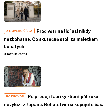
Proč většina lidí asi nikdy
Z NOVÉHO ČÍSLA
nezbohatne. Co skutečně stojí za majetkem
bohatých
8 minut čtení
Po prodeji fabriky klient půl roku
ROZHOVOR
nevylezl z županu. Bohatstvím si kupujete čas.