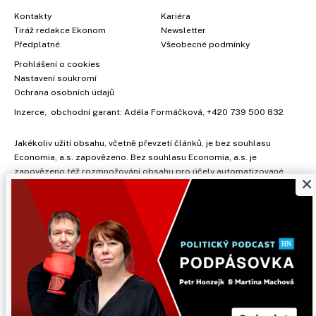
Kontakty
Kariéra
Tiráž redakce Ekonom
Newsletter
Předplatné
Všeobecné podmínky
Prohlášení o cookies
Nastavení soukromí
Ochrana osobních údajů
Inzerce
, obchodní garant:
Adéla Formáčková
,
+420 739 500 832
Jakékoliv užití obsahu, včetně převzetí článků, je bez souhlasu
Economia, a.s. zapovězeno. Bez souhlasu Economia, a.s. je
zapovězeno též rozmnožování obsahu pro účely automatizované
×
analýzy textů nebo dat podle ustanovení § 39c autorského zákona.