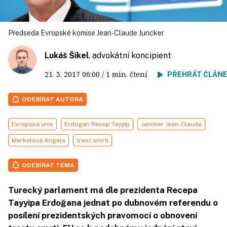
Předseda Evropské komise Jean-Claude Juncker
Lukáš Šikel
, advokátní koncipient
21. 3. 2017
06:00
/ 1 min. čtení
PŘEHRÁT ČLÁN
ODEBÍRAT AUTORA
Evropská unie
Erdogan Recep Tayyip
Juncker Jean-Claude
Merkelová Angela
trest smrti
ODEBÍRAT TÉMA
Turecký parlament má dle prezidenta Recepa
Tayyipa Erdoğana jednat po dubnovém referendu o
posílení prezidentských pravomocí o obnovení