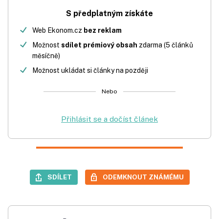
S předplatným získáte
Web Ekonom.cz
bez reklam
Možnost
sdílet prémiový obsah
zdarma (5 článků
měsíčně)
Možnost ukládat si články na později
Nebo
Přihlásit se a dočíst článek
SDÍLET
ODEMKNOUT ZNÁMÉMU