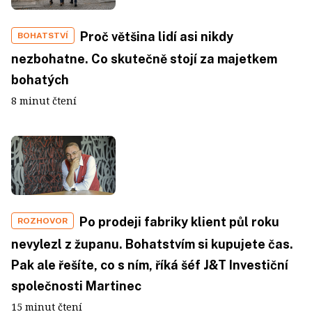
Proč většina lidí asi nikdy
BOHATSTVÍ
nezbohatne. Co skutečně stojí za majetkem
bohatých
8 minut čtení
Po prodeji fabriky klient půl roku
ROZHOVOR
nevylezl z županu. Bohatstvím si kupujete čas.
Pak ale řešíte, co s ním, říká šéf J&T Investiční
společnosti Martinec
15 minut čtení