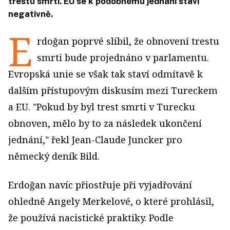
trestu smrti. EU se k podobnému jednání staví
negativně.
E
rdoğan poprvé slíbil, že obnovení trestu
smrti bude projednáno v parlamentu.
Evropská unie se však tak staví odmítavě k
dalším přístupovým diskusím mezi Tureckem
a EU. "Pokud by byl trest smrti v Turecku
obnoven, mělo by to za následek ukončení
jednání," řekl Jean-Claude Juncker pro
německý deník Bild.
Erdoğan navíc přiostřuje při vyjadřování
ohledně Angely Merkelové, o které prohlásil,
že používá nacistické praktiky. Podle