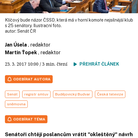
Klíčový bude názor ČSSD, která má v horní komoře nejsilnější klub
s 25 senátory. Ilustrační foto.
autor:
Senát ČR
Jan Úšela
, redaktor
Martin Ťopek
, redaktor
23. 3. 2017
10:00
/ 3 min. čtení
PŘEHRÁT ČLÁNEK
ODEBÍRAT AUTORA
Senát
registr smluv
Budějovický Budvar
Česká televize
sněmovna
ODEBÍRAT TÉMA
Senátoři chtějí poslancům vrátit "okleštěný" návrh