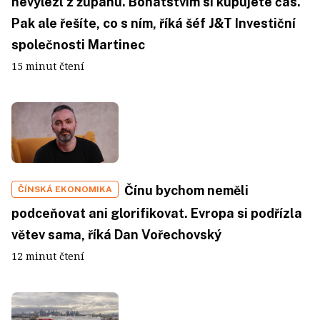
nevylezl z županu. Bohatstvím si kupujete čas.
Pak ale řešíte, co s ním, říká šéf J&T Investiční
společnosti Martinec
15 minut čtení
Čínu bychom neměli
ČÍNSKÁ EKONOMIKA
podceňovat ani glorifikovat. Evropa si podřízla
větev sama, říká Dan Vořechovský
12 minut čtení