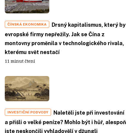
Drsný kapitalismus, který by
ČÍNSKÁ EKONOMIKA
evropské firmy nepřežily. Jak se Čína z
montovny proměnila v technologického rivala,
kterému svět nestačí
11 minut čtení
Naletěli jste při investování
INVESTIČNÍ PODVODY
a přišli o velké peníze? Mohlo být i hůř, alespoň
jste neskončili vyhladovělí v džungli