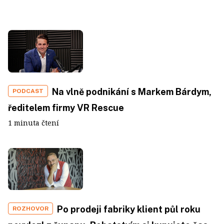
Na vlně podnikání s Markem Bárdym,
PODCAST
ředitelem firmy VR Rescue
1 minuta čtení
Po prodeji fabriky klient půl roku
ROZHOVOR