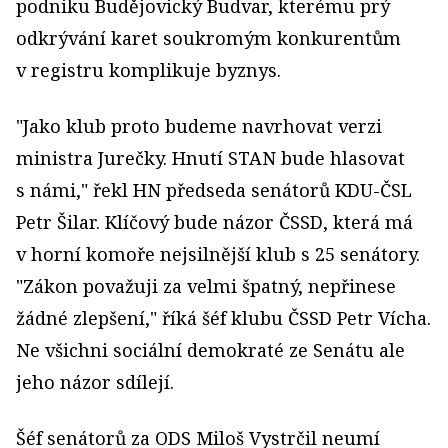
podniku Budějovický Budvar, kterému prý
odkrývání karet soukromým konkurentům
v registru komplikuje byznys.
"Jako klub proto budeme navrhovat verzi
ministra Jurečky. Hnutí STAN bude hlasovat
s námi," řekl HN předseda senátorů KDU-ČSL
Petr Šilar. Klíčový bude názor ČSSD, která má
v horní komoře nejsilnější klub s 25 senátory.
"Zákon považuji za velmi špatný, nepřinese
žádné zlepšení," říká šéf klubu ČSSD Petr Vícha.
Ne všichni sociální demokraté ze Senátu ale
jeho názor sdílejí.
Šéf senátorů za ODS Miloš Vystrčil ne­umí