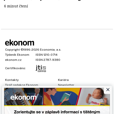
6 minut čtení
Copyright
©1996-2026
Economia, a.s.
Týdeník Ekonom
ISSN 1210-0714
ekonom.cz
ISSN 2787-9380
Certifikováno:
Kontakty
Kariéra
Tiráž redakce Ekonom
Newsletter
×
Předplatné
Všeobecné podmínky
Prohlášení o cookies
Nastavení soukromí
Ochrana osobních údajů