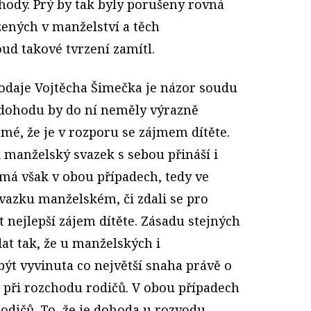
ody. Prý by tak byly porušeny rovná
zených v manželství a těch
ud takové tvrzení zamítl.
odaje Vojtěcha Šimečka je názor soudu
í dohodu by do ní neměly výrazně
mé, že je v rozporu se zájmem dítěte.
li manželský svazek s sebou přináší i
 má však v obou případech, tedy ve
 svazku manželském, či zdali se pro
t nejlepší zájem dítěte. Zásadu stejných
dat tak, že u manželských i
ýt vyvinuta co největší snaha právě o
 při rozchodu rodičů. V obou případech
odičů. To, že je dohoda u rozvodu