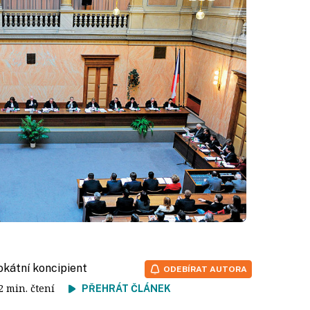
vokátní koncipient
ODEBÍRAT AUTORA
 2 min. čtení
PŘEHRÁT ČLÁNEK