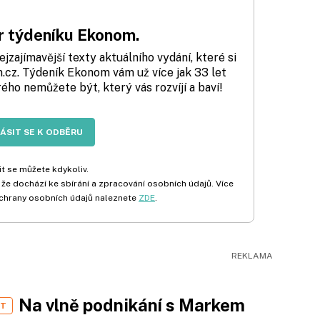
 týdeníku Ekonom.
zajímavější texty aktuálního vydání, které si
cz. Týdeník Ekonom vám už více jak 33 let
rého nemůžete být, který vás rozvíjí a baví!
LÁSIT SE K ODBĚRU
t se můžete kdykoliv.
 že dochází ke sbírání a zpracování osobních údajů. Více
chrany osobních údajů naleznete
ZDE
.
Na vlně podnikání s Markem
ST