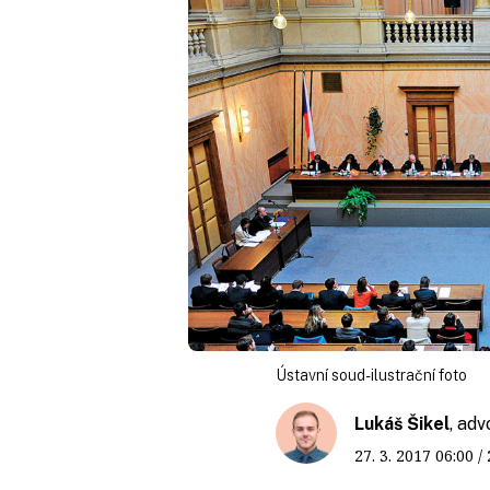
Ústavní soud- ilustrační foto
Lukáš Šikel
, ad
27. 3. 2017
06:00
/