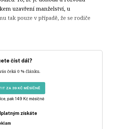
dkem uzavření manželství, u
u tak pouze v případě, že se rodiče
ete číst dál?
 vás čeká 0 % článku.
IT ZA 39 KČ MĚSÍČNĚ
íce, pak 149 Kč měsíčně
dplatným získáte
eklam