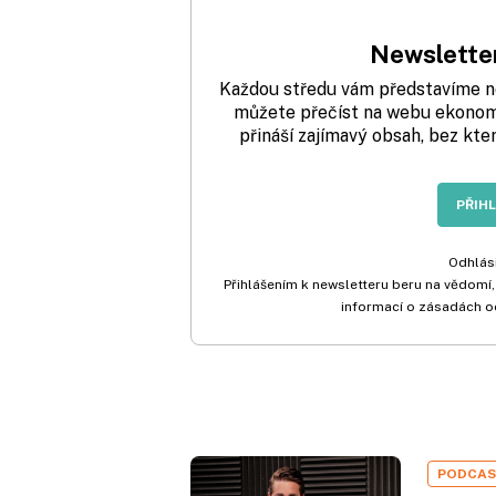
Newsletter
Každou středu vám představíme nej
můžete přečíst na webu ekonom.
přináší zajímavý obsah, bez kte
PŘIH
Odhlási
Přihlášením k newsletteru beru na vědomí,
informací o zásadách o
PODCA