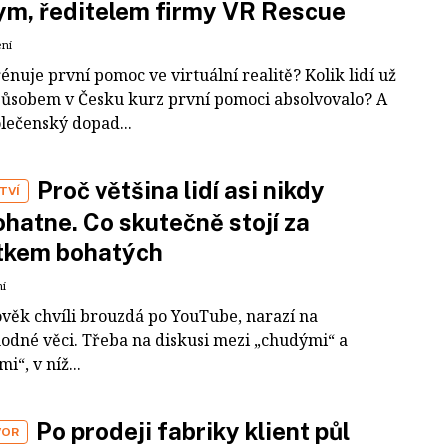
m, ředitelem firmy VR Rescue
ení
rénuje první pomoc ve virtuální realitě? Kolik lidí už
působem v Česku kurz první pomoci absolvovalo? A
olečenský dopad...
Proč většina lidí asi nikdy
TVÍ
hatne. Co skutečně stojí za
tkem bohatých
ní
ověk chvíli brouzdá po YouTube, narazí na
odné věci. Třeba na diskusi mezi „chudými“ a
i“, v níž...
Po prodeji fabriky klient půl
VOR