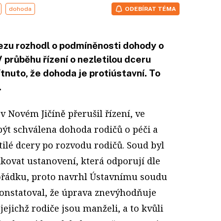
dohoda
ODEBÍRAT TÉMA
ezu rozhodl o podmíněnosti dohody o
V průběhu řízení o nezletilou dceru
tnuto, že dohoda je protiústavní. To
.
v Novém Jičíně přerušil řízení, ve
ýt schválena dohoda rodičů o péči a
tilé dcery po rozvodu rodičů. Soud byl
kovat ustanovení, která odporují dle
ořádku, proto navrhl Ústavnímu soudu
 konstatoval, že úprava znevýhodňuje
 jejichž rodiče jsou manželi, a to kvůli