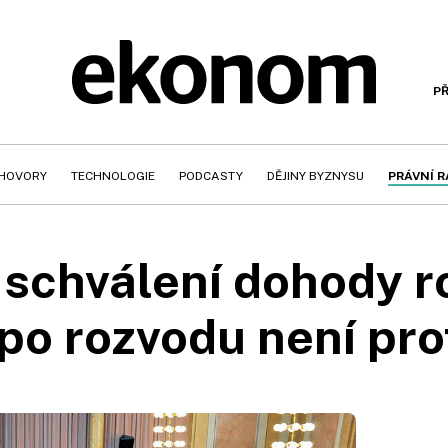
PŘ
HOVORY
TECHNOLOGIE
PODCASTY
DĚJINY BYZNYSU
PRÁVNÍ 
 schválení dohody ro
 po rozvodu není pro