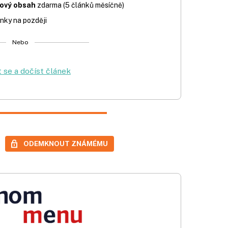
iový obsah
zdarma (5 článků měsíčně)
nky na později
Nebo
t se a dočíst článek
ODEMKNOUT ZNÁMÉMU