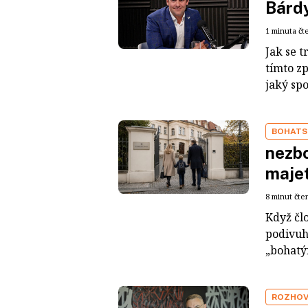
Bárdy
1 minuta čt
Jak se t
tímto z
jaký sp
BOHATS
nezbo
maje
8 minut čte
Když čl
podivuh
„bohatým
ROZHO