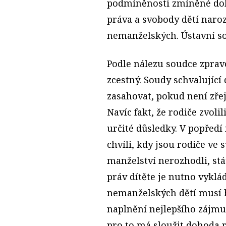
podmíněnosti zmíněné doh
práva a svobody dětí naro
nemanželských. Ústavní so
Podle nálezu soudce zprav
zcestný. Soudy schvalujíc
zasahovat, pokud není zřej
Navíc fakt, že rodiče zvoli
určité důsledky. V popředí
chvíli, kdy jsou rodiče ve
manželství nerozhodli, stá
práv dítěte je nutno vyklá
nemanželských dětí musí b
naplnění nejlepšího zájmu
pro to má sloužit dohoda r