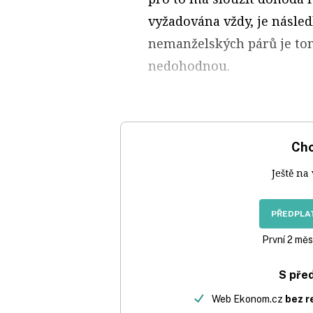
vyžadována vždy, je násle
nemanželských párů je tom
nedohodnou.
Chc
Ještě na
PŘEDPLAT
První 2 měs
S pře
Web Ekonom.cz
bez r