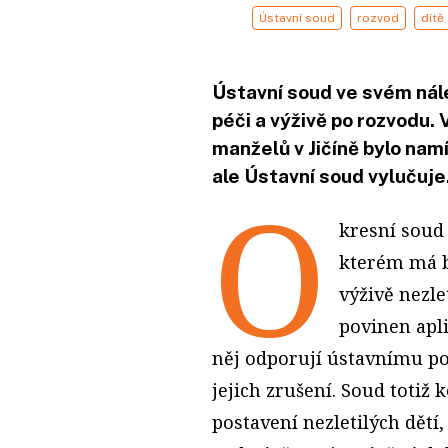
Ústavní soud
rozvod
dítě
Ústavní soud ve svém nál
péči a výživě po rozvodu. 
manželů v Jičíně bylo namí
ale Ústavní soud vylučuje
O
kresní soud 
kterém má b
výživě nezle
povinen apli
něj odporují ústavnímu p
jejich zrušení. Soud totiž
postavení nezletilých dětí,