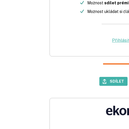
Možnost
sdílet prém
Možnost ukládat si člá
Přihlási
SDÍLET