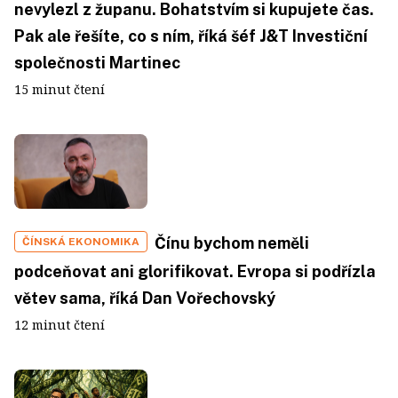
nevylezl z županu. Bohatstvím si kupujete čas.
Pak ale řešíte, co s ním, říká šéf J&T Investiční
společnosti Martinec
15 minut čtení
Čínu bychom neměli
ČÍNSKÁ EKONOMIKA
podceňovat ani glorifikovat. Evropa si podřízla
větev sama, říká Dan Vořechovský
12 minut čtení