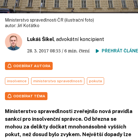
Ministerstvo spravedlnosti ČR (ilustrační foto)
autor:
Jiří Koťátko
Lukáš Šikel
, advokátní koncipient
28. 3. 2017
08:55
/ 6 min. čtení
PŘEHRÁT ČLÁN
ODEBÍRAT AUTORA
insolvence
ministerstvo spravedlnosti
pokuta
ODEBÍRAT TÉMA
Ministerstvo spravedlnosti zveřejnilo nová pravidla
sankcí pro insolvenční správce. Od března se
mohou za delikty dočkat mnohonásobně vyšších
pokut, než dosud bylo zvykem. Největší dopady lze