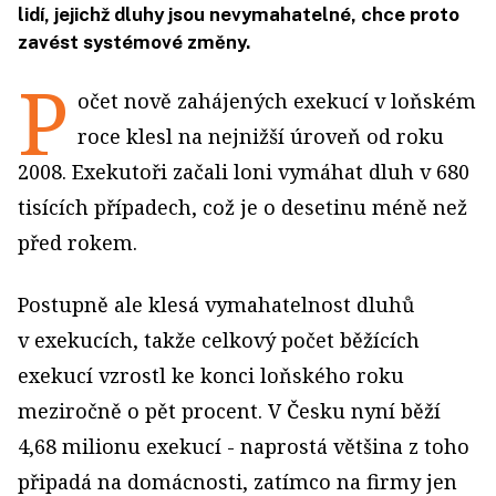
lidí, jejichž dluhy jsou nevymahatelné, chce proto
zavést systémové změny.
P
očet nově zahájených exekucí v loňském
roce klesl na nejnižší úroveň od roku
2008. Exekutoři začali loni vymáhat dluh v 680
tisících případech, což je o desetinu méně než
před rokem.
Postupně ale klesá vymahatelnost dluhů
v exekucích, takže celkový počet běžících
exekucí vzrostl ke konci loňského roku
meziročně o pět procent. V Česku nyní běží
4,68 milionu exekucí - naprostá většina z toho
připadá na domácnosti, zatímco na firmy jen