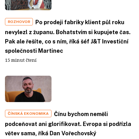
Po prodeji fabriky klient půl roku
ROZHOVOR
nevylezl z županu. Bohatstvím si kupujete čas.
Pak ale řešíte, co s ním, říká šéf J&T Investiční
společnosti Martinec
15 minut čtení
Čínu bychom neměli
ČÍNSKÁ EKONOMIKA
podceňovat ani glorifikovat. Evropa si podřízla
větev sama, říká Dan Vořechovský