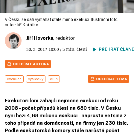
V Česku se daří vymáhat stále méně exekucí - Ilustrační foto.
autor:
Jiří Koťátko
Jiří Hovorka
, redaktor
30. 3. 2017
10:00
/ 3 min. čtení
PŘEHRÁT ČLÁN
ODEBÍRAT AUTORA
exekuce
výsledky
dluh
ODEBÍRAT TÉMA
Exekutoři loni zahájili nejméně exekucí od roku
2008 - počet případů klesl na 680 tisíc. V Česku
nyní běží 4,68 milionu exekucí - naprostá většina z
toho připadá na domácnosti, na firmy jen 230 tisíc.
Podle exekutorské komory stále narůstá počet