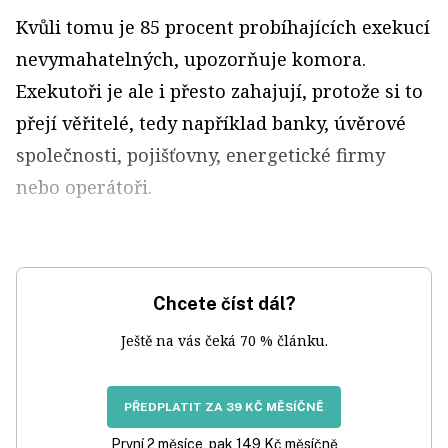
Kvůli tomu je 85 procent probíhajících exekucí
nevymahatelných, upozorňuje komora.
Exekutoři je ale i přesto zahajují, protože si to
přejí věřitelé, tedy například banky, úvěrové
společnosti, pojišťovny, energetické firmy
nebo operátoři.
Chcete číst dál?
Ještě na vás čeká 70 % článku.
PŘEDPLATIT ZA 39 KČ MĚSÍČNĚ
První 2 měsíce, pak 149 Kč měsíčně