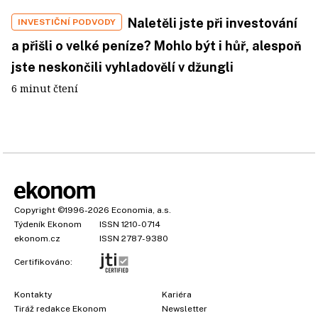
Naletěli jste při investování
INVESTIČNÍ PODVODY
a přišli o velké peníze? Mohlo být i hůř, alespoň
jste neskončili vyhladovělí v džungli
6 minut čtení
Copyright
©1996-2026
Economia, a.s.
Týdeník Ekonom
ISSN 1210-0714
ekonom.cz
ISSN 2787-9380
Certifikováno:
Kontakty
Kariéra
Tiráž redakce Ekonom
Newsletter