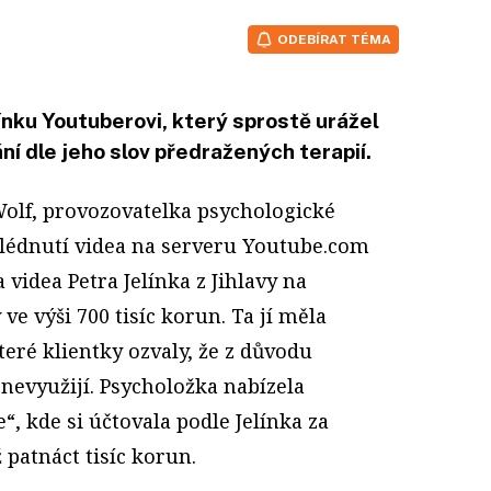
ODEBÍRAT TÉMA
nku Youtuberovi, který sprostě urážel
í dle jeho slov předražených terapií.
olf, provozovatelka psychologické
hlédnutí videa na serveru Youtube.com
 videa Petra Jelínka z Jihlavy na
ve výši 700 tisíc korun. Ta jí měla
teré klientky ozvaly, že z důvodu
 nevyužijí. Psycholožka nabízela
“, kde si účtovala podle Jelínka za
patnáct tisíc korun.