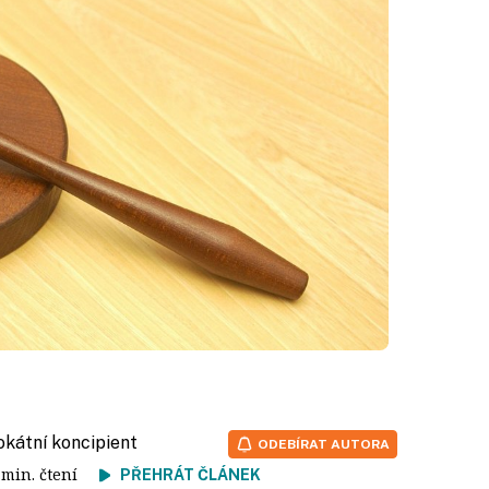
vokátní koncipient
ODEBÍRAT AUTORA
2 min. čtení
PŘEHRÁT ČLÁNEK