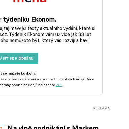
 týdeníku Ekonom.
zajímavější texty aktuálního vydání, které si
cz. Týdeník Ekonom vám už více jak 33 let
rého nemůžete být, který vás rozvíjí a baví!
LÁSIT SE K ODBĚRU
t se můžete kdykoliv.
 že dochází ke sbírání a zpracování osobních údajů. Více
chrany osobních údajů naleznete
ZDE
.
Na vlně podnikání s Markem
ST