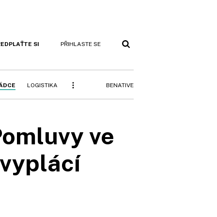
EDPLAŤTE SI
PŘIHLASTE SE
BENATIVE
RÁDCE
LOGISTIKA
Pomluvy ve
evyplácí