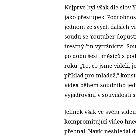
Nejprve byl však dle slov
jako přestupek. Podrobnost
jednom ze svých dalších v
soudu se Youtuber dopusti
trestný čin výtržnictví. S
po dobu šesti měsíců s 
roku. „To, co jsme viděli, 
příklad pro mládež," kons
videa během soudního jed
vyjadřování v souvislosti
Jelínek však ve svém vide
kompromitující video hned 
přehnal. Navíc neshledal 