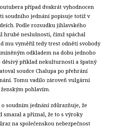
 Youtubera případ dvakrát vyhodnocen
i soudního jednání popisuje totiž v
ideích. Podle rozsudku jihlavského
l hrubé neslušnosti, čímž spáchal
oud mu vyměřil tedy trest odnětí svobody
podmíněným odkladem na dobu jednoho
je děsivý příklad nekulturnosti a špatný
tatoval soudce Chalupa po přehrání
nání. Tomu vadilo zároveň vulgární
 s ženským pohlavím.
u o soudním jednání zdůrazňuje, že
smazal a přiznal, že to s výroky
důraz na společenskou nebezpečnost