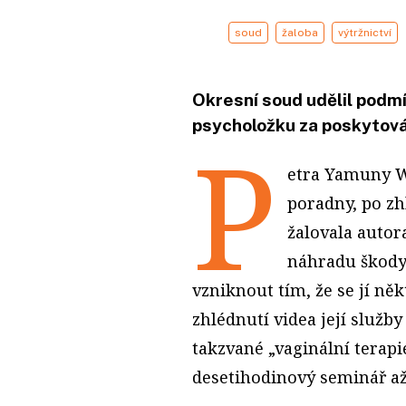
soud
žaloba
výtržnictví
Okresní soud udělil podmí
psycholožku za poskytován
P
etra Yamuny W
poradny, po z
žalovala autora
náhradu škody 
vzniknout tím, že se jí něk
zhlédnutí videa její služby
takzvané „vaginální terapie
desetihodinový seminář až 