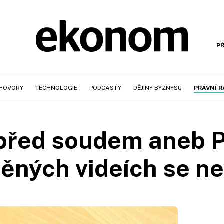
PŘ
HOVORY
TECHNOLOGIE
PODCASTY
DĚJINY BYZNYSU
PRÁVNÍ 
před soudem aneb 
ěných videích se n