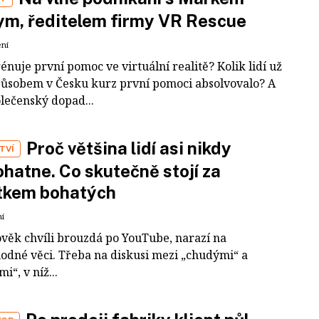
m, ředitelem firmy VR Rescue
ení
rénuje první pomoc ve virtuální realitě? Kolik lidí už
působem v Česku kurz první pomoci absolvovalo? A
olečenský dopad...
Proč většina lidí asi nikdy
TVÍ
hatne. Co skutečně stojí za
tkem bohatých
ní
ověk chvíli brouzdá po YouTube, narazí na
odné věci. Třeba na diskusi mezi „chudými“ a
i“, v níž...