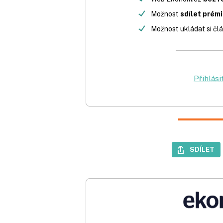
Možnost
sdílet prém
Možnost ukládat si člá
Přihlási
SDÍLET