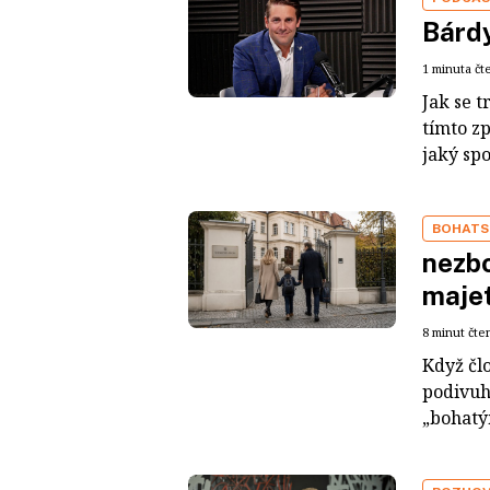
Bárdy
1 minuta čt
Jak se t
tímto z
jaký sp
BOHATS
nezbo
maje
8 minut čte
Když čl
podivuh
„bohatým