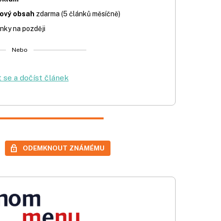
iový obsah
zdarma (5 článků měsíčně)
nky na později
Nebo
t se a dočíst článek
ODEMKNOUT ZNÁMÉMU