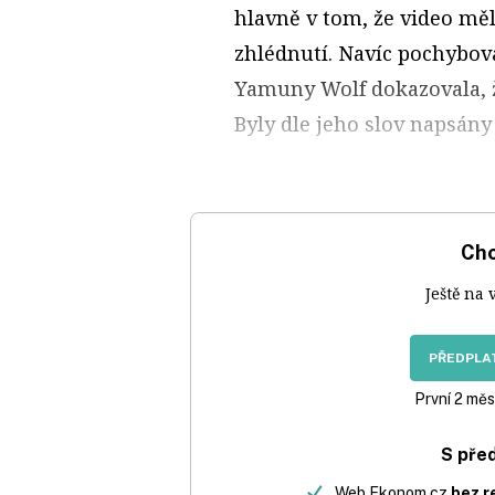
hlavně v tom, že video měl
zhlédnutí. Navíc pochybova
Yamuny Wolf dokazovala, ž
Byly dle jeho slov napsán
Chc
Ještě na 
PŘEDPLAT
První 2 měs
S pře
Web Ekonom.cz
bez r