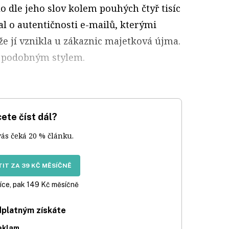
o dle jeho slov kolem pouhých čtyř tisíc
l o autentičnosti e-mailů, kterými
e jí vznikla u zákaznic majetková újma.
y podobným stylem.
ete číst dál?
vás čeká 20 % článku.
IT ZA 39 KČ MĚSÍČNĚ
íce, pak 149 Kč měsíčně
dplatným získáte
eklam