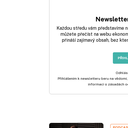
Newsletter
Každou středu vám představíme nej
můžete přečíst na webu ekonom.
přináší zajímavý obsah, bez kte
PŘIH
Odhlási
Přihlášením k newsletteru beru na vědomí,
informací o zásadách o
PODCA