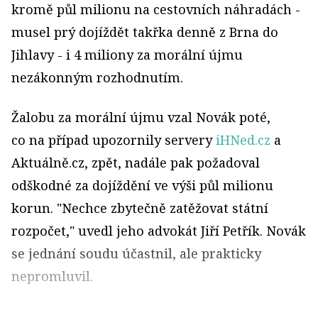
kromě půl milionu na cestovních náhradách -
musel prý dojíždět takřka denně z Brna do
Jihlavy - i 4 miliony za morální újmu
nezákonným rozhodnutím.
Žalobu za morální újmu vzal Novák poté,
co na případ upozornily servery
iHNed.cz
a
Aktuálně.cz, zpět, nadále pak požadoval
odškodné za dojíždění ve výši půl milionu
korun. "Nechce zbytečně zatěžovat státní
rozpočet," uvedl jeho advokát Jiří Petřík. Novák
se jednání soudu účastnil, ale prakticky
nepromluvil.