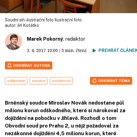
Soudní síň - ilustrační foto Ilustrační foto
autor:
Jiří Koťátko
Marek Pokorný
, redaktor
3. 4. 2017
10:00
/ 3 min. čtení
PŘEHRÁT ČLÁNE
ODEBÍRAT AUTORA
odškodné
soudce
soudnictví
ODEBÍRAT TÉMA
Brněnský soudce Miroslav Novák nedostane půl
milionu korun odškodného, které si nárokoval za
dojíždění na pobočku v Jihlavě. Rozhodl o tom
Obvodní soud pro Prahu 2, u nějž požadoval za
nezákonné dojíždění 4,5 milionu korun, které