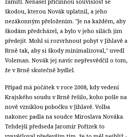
zamítl. Nenašel příčinnou souvislost se
škodou, kterou Novák uplatnil, a jeho
nezákonným přeložením. "Je na každém, aby
škodám předcházel, a bylo v jeho silách jim
předejít. Mohl si rozvrhnout pobyt v Jihlavě a
Brně tak, aby si škody minimalizoval," uvedl
Voleman. Novák jej navíc nepřesvědčil o tom,
že v Brně skutečně bydlel.
Případ má počátek v roce 2008, kdy vedení
Krajského soudu v Brně řešilo, koho pošle na
nově vzniklou pobočku v Jihlavě. Volba
nakonec padla na soudce Miroslava Nováka.
Tehdejší předseda Jaromír Pořízek to
vysvětloval především tím, že to měl nejblíž -