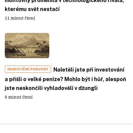
montovny proměnila v technologického rivala,
kterému svět nestačí
11 minut čtení
Naletěli jste při investování
INVESTIČNÍ PODVODY
a přišli o velké peníze? Mohlo být i hůř, alespoň
jste neskončili vyhladovělí v džungli
6 minut čtení