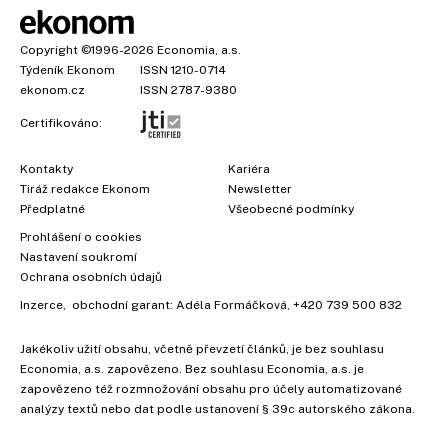
Copyright
©1996-2026
Economia, a.s.
Týdeník Ekonom
ISSN 1210-0714
ekonom.cz
ISSN 2787-9380
Certifikováno:
Kontakty
Kariéra
Tiráž redakce Ekonom
Newsletter
Předplatné
Všeobecné podmínky
Prohlášení o cookies
Nastavení soukromí
Ochrana osobních údajů
×
Inzerce
, obchodní garant:
Adéla Formáčková
,
+420 739 500 832
Jakékoliv užití obsahu, včetně převzetí článků, je bez souhlasu
Economia, a.s. zapovězeno. Bez souhlasu Economia, a.s. je
zapovězeno též rozmnožování obsahu pro účely automatizované
analýzy textů nebo dat podle ustanovení § 39c autorského zákona.