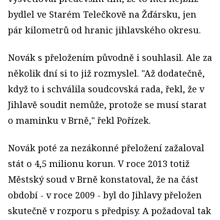
bydlel ve Starém Telečkově na Žďársku, jen
pár kilometrů od hranic jihlavského okresu.
Novák s přeložením původně i souhlasil. Ale za
několik dní si to již rozmyslel. "Až dodatečně,
když to i schválila soudcovská rada, řekl, že v
Jihlavě soudit nemůže, protože se musí starat
o maminku v Brně," řekl Pořízek.
Novák poté za nezákonné přeložení zažaloval
stát o 4,5 milionu korun. V roce 2013 totiž
Městský soud v Brně konstatoval, že na část
období - v roce 2009 - byl do Jihlavy přeložen
skutečně v rozporu s předpisy. A požadoval tak