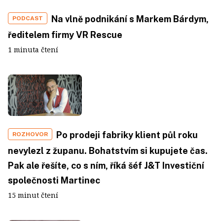
Na vlně podnikání s Markem Bárdym,
PODCAST
ředitelem firmy VR Rescue
1 minuta čtení
Po prodeji fabriky klient půl roku
ROZHOVOR
nevylezl z županu. Bohatstvím si kupujete čas.
Pak ale řešíte, co s ním, říká šéf J&T Investiční
společnosti Martinec
15 minut čtení