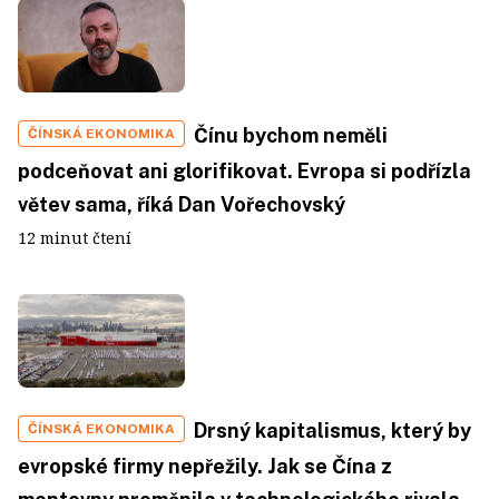
Čínu bychom neměli
ČÍNSKÁ EKONOMIKA
podceňovat ani glorifikovat. Evropa si podřízla
větev sama, říká Dan Vořechovský
12 minut čtení
Drsný kapitalismus, který by
ČÍNSKÁ EKONOMIKA
evropské firmy nepřežily. Jak se Čína z