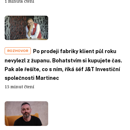
1 minuta čtení
Po prodeji fabriky klient půl roku
ROZHOVOR
nevylezl z županu. Bohatstvím si kupujete čas.
Pak ale řešíte, co s ním, říká šéf J&T Investiční
společnosti Martinec
15 minut čtení