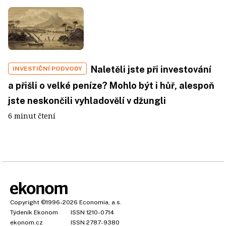
Naletěli jste při investování
INVESTIČNÍ PODVODY
a přišli o velké peníze? Mohlo být i hůř, alespoň
jste neskončili vyhladovělí v džungli
6 minut čtení
Copyright
©1996-2026
Economia, a.s.
Týdeník Ekonom
ISSN 1210-0714
ekonom.cz
ISSN 2787-9380