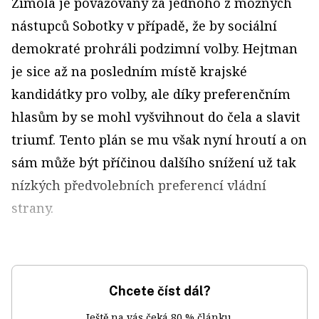
Zimola je považovaný za jednoho z možných
nástupců Sobotky v případě, že by sociální
demokraté prohráli podzimní volby. Hejtman
je sice až na posledním místě krajské
kandidátky pro volby, ale díky preferenčním
hlasům by se mohl vyšvihnout do čela a slavit
triumf. Tento plán se mu však nyní hroutí a on
sám může být příčinou dalšího snížení už tak
nízkých předvolebních preferencí vládní
strany.
Chcete číst dál?
Ještě na vás čeká 80 % článku.