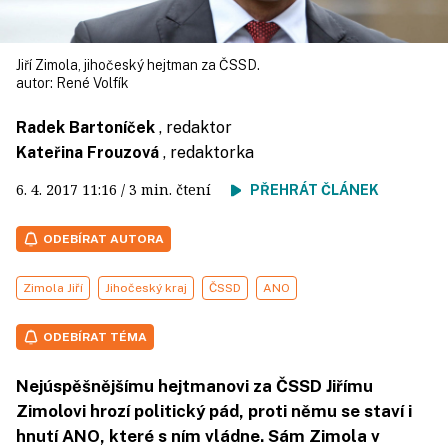
Jiří Zimola, jihočeský hejtman za ČSSD.
autor:
René Volfík
Radek Bartoníček
, redaktor
Kateřina Frouzová
, redaktorka
6. 4. 2017
11:16
/ 3 min. čtení
PŘEHRÁT ČLÁNEK
ODEBÍRAT AUTORA
Zimola Jiří
Jihočeský kraj
ČSSD
ANO
ODEBÍRAT TÉMA
Nejúspěšnějšímu hejtmanovi za ČSSD Jiřímu
Zimolovi hrozí politický pád, proti němu se staví i
hnutí ANO, které s ním vládne. Sám Zimola v