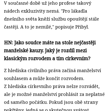
V současné době už jeho profese takový
nádech exkluzivity nemá. "Pro lákadla
dnešního světa kněží službu opouštějí stále
častěji. A to je nemilé," popisuje Přibyl.
HN: Jako soudce máte na stole nejčastěji
manželské kauzy. Jaký je rozdíl mezi
klasickým rozvodem a tím církevním?
Z hlediska civilního práva začíná manželství
souhlasem a může končit rozvodem.
Z hlediska církevního práva nelze rozvádět,
ale je možné manželství prohlásit za neplatné
od samého počátku. Pokud jsou obě strany
pokřtěny, jedná se o skutečnou svátost,