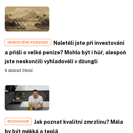
Naletěli jste při investování
INVESTIČNÍ PODVODY
a přišli o velké peníze? Mohlo být i hůř, alespoň
jste neskončili vyhladovělí v džungli
6 minut čtení
Jak poznat kvalitní zmrzlinu? Měla
ROZHOVOR
by být měkká a teplá