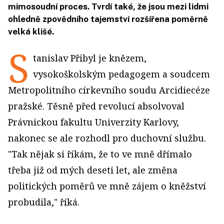
mimosoudní proces. Tvrdí také, že jsou mezi lidmi
ohledně zpovědního tajemství rozšířena poměrně
velká klišé.
S
tanislav Přibyl je knězem,
vysokoškolským pedagogem a soudcem
Metropolitního církevního soudu Arcidiecéze
pražské. Těsně před revolucí absolvoval
Právnickou fakultu Univerzity Karlovy,
nakonec se ale rozhodl pro duchovní službu.
"Tak nějak si říkám, že to ve mně dřímalo
třeba již od mých deseti let, ale změna
politických poměrů ve mně zájem o kněžství
probudila," říká.