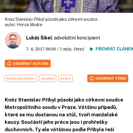
Kněz Stanislav Přibyl působí jako církevní soudce.
autor:
Honza Mudra
Lukáš Šikel
, advokátní koncipient
7. 4. 2017
06:00
/ 5 min. čtení
PŘEHRÁT ČLÁNE
ODEBÍRAT AUTORA
katolická církev
soudce
právo
ODEBÍRAT TÉMA
Kněz Stanislav Přibyl působí jako církevní soudce
Metropolitního soudu v Praze. Většinu případů,
které se mu dostanou na stůl, tvoří manželské
kauzy. Součástí jeho práce jsou i prohřešky
duchovních. Ty ale většinou podle Přibyla řeší