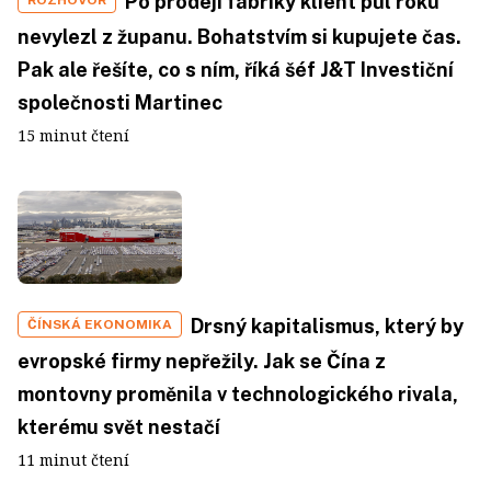
Po prodeji fabriky klient půl roku
ROZHOVOR
nevylezl z županu. Bohatstvím si kupujete čas.
Pak ale řešíte, co s ním, říká šéf J&T Investiční
společnosti Martinec
15 minut čtení
Drsný kapitalismus, který by
ČÍNSKÁ EKONOMIKA
evropské firmy nepřežily. Jak se Čína z
montovny proměnila v technologického rivala,
kterému svět nestačí
11 minut čtení