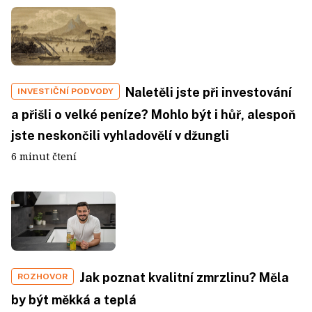
Naletěli jste při investování
INVESTIČNÍ PODVODY
a přišli o velké peníze? Mohlo být i hůř, alespoň
jste neskončili vyhladovělí v džungli
6 minut čtení
Jak poznat kvalitní zmrzlinu? Měla
ROZHOVOR
by být měkká a teplá