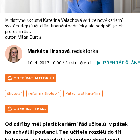
Ministryně školství Kateřina Valachová věří, že nový kariérní
systém zlepší učitelům finanční podmínky, ale podpoří i jejich
profesní růst.
autor:
Milan Bureš
Markéta Hronová
, redaktorka
10. 4. 2017
10:00
/ 3 min. čtení
PŘEHRÁT ČLÁN
ODEBÍRAT AUTORKU
školství
reforma školství
Valachová Kateřina
ODEBÍRAT TÉMA
Od září by měl platit kariérní řád učitelů, v pátek
ho schválili poslanci. Ten učitele rozdělí do tří
kategorií, na lepší plat tak mohou dosáhnout