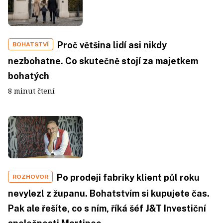
Proč většina lidí asi nikdy
BOHATSTVÍ
nezbohatne. Co skutečně stojí za majetkem
bohatých
8 minut čtení
Po prodeji fabriky klient půl roku
ROZHOVOR
nevylezl z županu. Bohatstvím si kupujete čas.
Pak ale řešíte, co s ním, říká šéf J&T Investiční