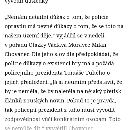
vyvodit důsledky.
„Nemám detailní důkaz o tom, že policie
opravdu má pevné důkazy o tom, že se toto na
našem území děje,“ vyjádřil se v neděli
v pořadu Otázky Václava Moravce Milan
Chovanec. Dle jeho slov dle předpokládat, že
policie důkazy o existenci hry má a požádá
policejního prezidenta Tomáše Tuhého o
jejich předložení. „Já si neumím představit, že
by je neměla, že by naletěla na nějaký přetisk
článků z ruských novin. Pokud to je pravda,
tak policejní prezident z toho musí vyvodit
zodpovědnost vůči konkrétním osobám. Toto
se nemůže dít,“ vysvětlil Chovanec.