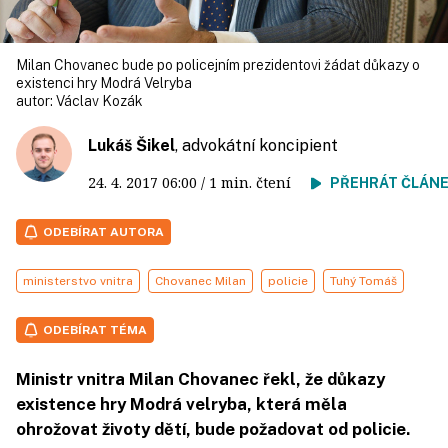
Milan Chovanec bude po policejním prezidentovi žádat důkazy o
existenci hry Modrá Velryba
autor:
Václav Kozák
Lukáš Šikel
, advokátní koncipient
24. 4. 2017
06:00
/ 1 min. čtení
PŘEHRÁT ČLÁN
ODEBÍRAT AUTORA
ministerstvo vnitra
Chovanec Milan
policie
Tuhý Tomáš
ODEBÍRAT TÉMA
Ministr vnitra Milan Chovanec řekl, že důkazy
existence hry Modrá velryba, která měla
ohrožovat životy dětí, bude požadovat od policie.