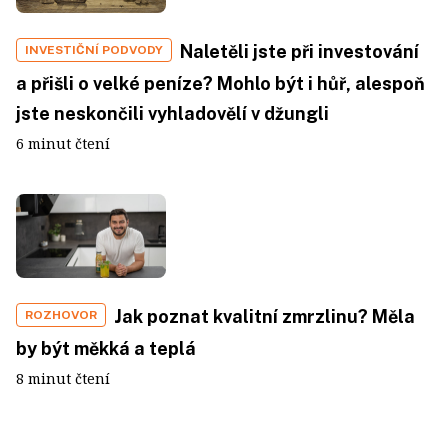
Naletěli jste při investování
INVESTIČNÍ PODVODY
a přišli o velké peníze? Mohlo být i hůř, alespoň
jste neskončili vyhladovělí v džungli
6 minut čtení
Jak poznat kvalitní zmrzlinu? Měla
ROZHOVOR
by být měkká a teplá
8 minut čtení