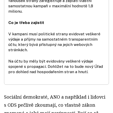
fanoušek strany zaregistruje a zaplatí vlastní
samostatnou kampaň v maximální hodnotě 1,8
milionu.
Co je třeba zajistit
V kampani musí politické strany evidovat veškeré
výdaje a příjmy na samostatném transparentním
účtu, který bývá přístupný na jejich webových
stránkách.
Na účtu by měly být evidovány veškeré výdaje
spojené s propagací. Dohlížet na to bude nový Úřad
pro dohled nad hospodařením stran a hnutí.
Sociální demokraté, ANO a například i lidovci
s ODS pečlivě zkoumají, co vlastně zákon
znamená a jaké mají povinnosti. Bojí se až