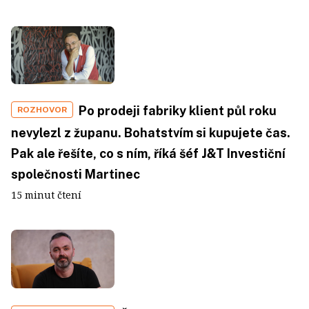
Po prodeji fabriky klient půl roku
ROZHOVOR
nevylezl z županu. Bohatstvím si kupujete čas.
Pak ale řešíte, co s ním, říká šéf J&T Investiční
společnosti Martinec
15 minut čtení