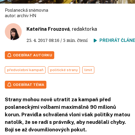
Poslanecká sněmovna
autor:
archiv HN
Kateřina Frouzová
, redaktorka
25. 4. 2017
08:16
/ 5 min. čtení
PŘEHRÁT ČLÁN
ODEBÍRAT AUTORKU
předvolební kampaň
politické strany
limit
ODEBÍRAT TÉMA
Strany mohou nově utratit za kampaň před
poslaneckými volbami maximálně 90 milionů
korun. Pravidla schválená vloni však politiky matou
natolik, že se radí s právníky, aby neudělali chyby.
Bojí se až dvoumilionových pokut.