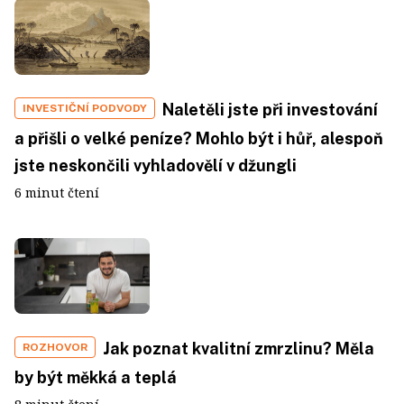
Naletěli jste při investování
INVESTIČNÍ PODVODY
a přišli o velké peníze? Mohlo být i hůř, alespoň
jste neskončili vyhladovělí v džungli
6 minut čtení
Jak poznat kvalitní zmrzlinu? Měla
ROZHOVOR
by být měkká a teplá