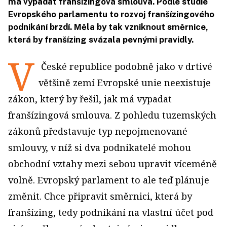
má vypadat franšízingová smlouva. Podle studie
Evropského parlamentu to rozvoj franšízingového
podnikání brzdí. Měla by tak vzniknout směrnice,
která by franšízing svázala pevnými pravidly.
V
České republice podobně jako v drtivé
většině zemí Evropské unie neexistuje
zákon, který by řešil, jak má vypadat
franšízingová smlouva. Z pohledu tuzemských
zákonů představuje typ nepojmenované
smlouvy, v níž si dva podnikatelé mohou
obchodní vztahy mezi sebou upravit víceméně
volně. Evropský parlament to ale teď plánuje
změnit. Chce připravit směrnici, která by
franšízing, tedy podnikání na vlastní účet pod