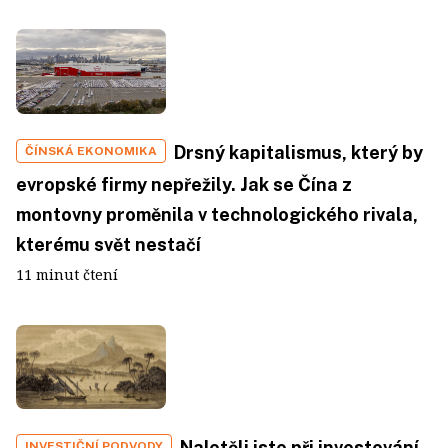
Drsný kapitalismus, který by
ČÍNSKÁ EKONOMIKA
evropské firmy nepřežily. Jak se Čína z
montovny proměnila v technologického rivala,
kterému svět nestačí
11 minut čtení
Naletěli jste při investování
INVESTIČNÍ PODVODY