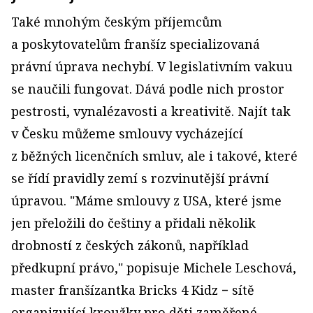
Také mnohým českým příjemcům
a poskytovatelům franšíz specializovaná
právní úprava nechybí. V legisla­tivním vakuu
se naučili fungovat. Dává podle nich prostor
pestrosti, vynalézavosti a kreativitě. Najít tak
v Česku můžeme smlouvy vycházející
z běžných licenčních smluv, ale i takové, které
se řídí pravidly zemí s rozvinutější právní
úpravou. "Máme smlouvy z USA, které jsme
jen přeložili do češtiny a přidali několik
drobností z českých zákonů, například
předkupní právo," popisuje Michele Leschová,
master franšízantka Bricks 4 Kidz − sítě
organizující kroužky pro děti zaměřené