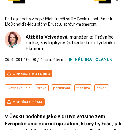
Podle jednoho z největších franšízorů v Česku - společnosti
McDonald's - jdou plány Bruselu správným směrem.
Alžběta Vejvodová
, manažerka Právního
rádce, zástupkyně šéfredaktora týdeníku
Ekonom
26. 4. 2017
06:00
/ 7 min. čtení
PŘEHRÁT ČLÁNEK
ODEBÍRAT AUTORKU
Evropská unie
právo
podnikání
franšíza
zákon
ODEBÍRAT TÉMA
V Česku podobně jako v drtivé většině zemí
Evropské unie neexistuje zákon, který by řešil, jak