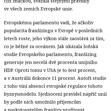
cizí značkou, svázala stejnými pravidly
ve všech zemích Evropské unie.
Evropskému parlamentu vadí, že ačkoliv
popularita franšízingu v Evropě v posledních
letech roste, jeho výkon stále zaostává za tím,
co je běžné za oceánem. Jak ukázala loňská
studie Evropského parlamentu, franšízing
generuje jen necelá dvě procenta unijního
HDP. Oproti tomu v USA je to šest procent,
a v Austrálii dokonce 11 procent. Autoři studie
z toho viní absenci evropské regulace tohoto
byznysmodelu. Sjednocení pravidel napříč unií
by podle nich umožnilo příjemcům
a poskytovatelům franšízy profitovat