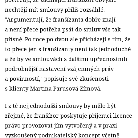
nechtějí mít smlouvy příliš rozsáhlé.
"Argumentují, že franšízanta dobře znají
a není přece potřeba psát do smluv vše tak
přísně. Po roce po dvou ale přicházejí s tím, že
to přece jen s franšízanty není tak jednoduché
a že by ve smlouvách s dalšími upřednostnili
podrobnější nastavení vzájemných práv
a povinností," popisuje své zkušenosti
s klienty Martina Parusová Zímová.
I z té nejjednodušší smlouvy by mělo být
zřejmé, že franšízor poskytuje příjemci licence
právo provozovat jím vytvořený a v praxi
vyzkoušený podnikatelský koncept včetně