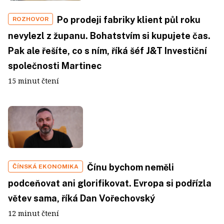
Po prodeji fabriky klient půl roku
ROZHOVOR
nevylezl z županu. Bohatstvím si kupujete čas.
Pak ale řešíte, co s ním, říká šéf J&T Investiční
společnosti Martinec
15 minut čtení
Čínu bychom neměli
ČÍNSKÁ EKONOMIKA
podceňovat ani glorifikovat. Evropa si podřízla
větev sama, říká Dan Vořechovský
12 minut čtení