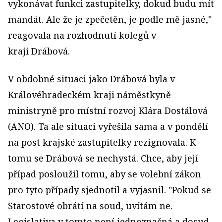
vykonávat funkci zastupitelky, dokud budu mít
mandát. Ale že je zpečetěn, je podle mě jasné,"
reagovala na rozhodnutí kolegů v
kraji Drábová.
V obdobné situaci jako Drábová byla v
Královéhradeckém kraji náměstkyně
ministryně pro místní rozvoj Klára Dostálová
(ANO). Ta ale situaci vyřešila sama a v pondělí
na post krajské zastupitelky rezignovala. K
tomu se Drábová se nechystá. Chce, aby její
případ posloužil tomu, aby se volební zákon
pro tyto případy sjednotil a vyjasnil. "Pokud se
Starostové obrátí na soud, uvítám ne.
Legislativa v tomto není jednoznačná a dosud