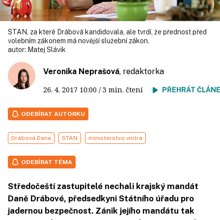
STAN, za které Drábová kandidovala, ale tvrdí, že přednost před
volebním zákonem má novější služební zákon.
autor:
Matej Slávik
Veronika Neprašová
, redaktorka
26. 4. 2017
10:00
/ 3 min. čtení
PŘEHRÁT ČLÁN
ODEBÍRAT AUTORKU
Drábová Dana
STAN
ministerstvo vnitra
ODEBÍRAT TÉMA
Středočeští zastupitelé nechali krajský mandát
Daně Drábové, předsedkyni Státního úřadu pro
jadernou bezpečnost. Zánik jejího mandátu tak