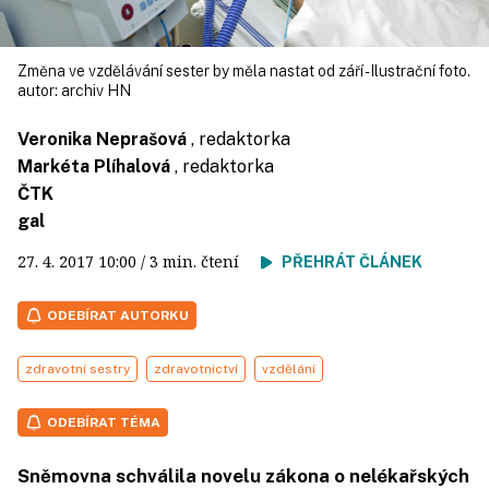
Změna ve vzdělávání sester by měla nastat od září - Ilustrační foto.
autor:
archiv HN
Veronika Neprašová
, redaktorka
Markéta Plíhalová
, redaktorka
ČTK
gal
27. 4. 2017
10:00
/ 3 min. čtení
PŘEHRÁT ČLÁNEK
ODEBÍRAT AUTORKU
zdravotní sestry
zdravotnictví
vzdělání
ODEBÍRAT TÉMA
Sněmovna schválila novelu zákona o nelékařských