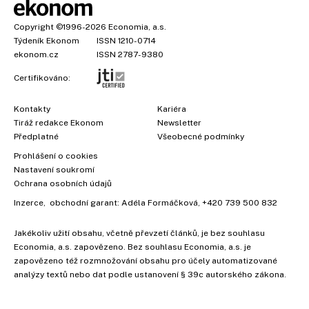
Copyright
©1996-2026
Economia, a.s.
Týdeník Ekonom
ISSN 1210-0714
ekonom.cz
ISSN 2787-9380
Certifikováno:
Kontakty
Kariéra
Tiráž redakce Ekonom
Newsletter
Předplatné
Všeobecné podmínky
Prohlášení o cookies
×
Nastavení soukromí
Ochrana osobních údajů
Inzerce
, obchodní garant:
Adéla Formáčková
,
+420 739 500 832
Vyzkoušejte Ekonom již za
Jakékoliv užití obsahu, včetně převzetí článků, je bez souhlasu
39 kč za měsíc!
Economia, a.s. zapovězeno. Bez souhlasu Economia, a.s. je
zapovězeno též rozmnožování obsahu pro účely automatizované
analýzy textů nebo dat podle ustanovení § 39c autorského zákona.