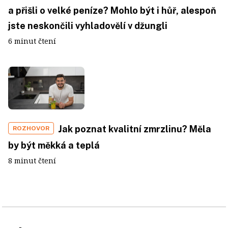
a přišli o velké peníze? Mohlo být i hůř, alespoň
jste neskončili vyhladovělí v džungli
6 minut čtení
Jak poznat kvalitní zmrzlinu? Měla
ROZHOVOR
by být měkká a teplá
8 minut čtení