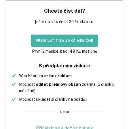
Chcete číst dál?
Ještě na vás čeká 30 % článku.
PŘEDPLATIT ZA 39 KČ MĚSÍČNĚ
První 2 měsíce, pak 149 Kč měsíčně
S předplatným získáte
Web Ekonom.cz
bez reklam
Možnost
sdílet prémiový obsah
zdarma (5 článků
měsíčně)
Možnost ukládat si články na později
Nebo
Přihlásit se a dočíst článek