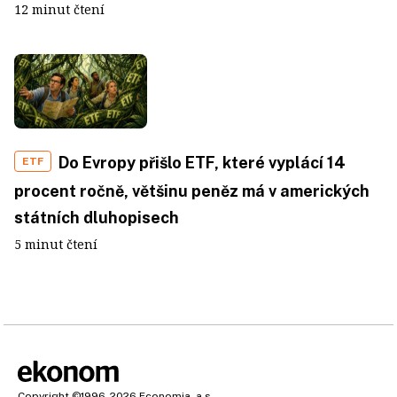
12 minut čtení
Do Evropy přišlo ETF, které vyplácí 14
ETF
procent ročně, většinu peněz má v amerických
státních dluhopisech
5 minut čtení
Copyright
©1996-2026
Economia, a.s.