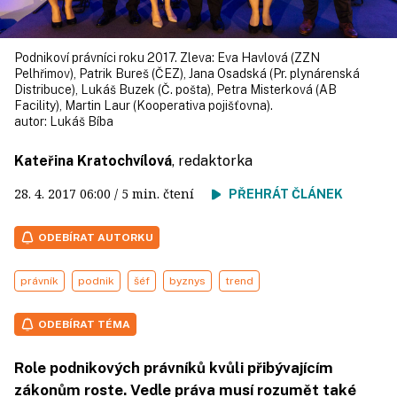
Podnikoví právníci roku 2017. Zleva: Eva Havlová (ZZN
Pelhřimov), Patrik Bureš (ČEZ), Jana Osadská (Pr. plynárenská
Distribuce), Lukáš Buzek (Č. pošta), Petra Misterková (AB
Facility), Martin Laur (Kooperativa pojišťovna).
autor:
Lukáš Bíba
Kateřina Kratochvílová
, redaktorka
28. 4. 2017
06:00
/ 5 min. čtení
PŘEHRÁT ČLÁNEK
ODEBÍRAT AUTORKU
právník
podnik
šéf
byznys
trend
ODEBÍRAT TÉMA
Role podnikových právníků kvůli přibývajícím
zákonům roste. Vedle práva musí rozumět také