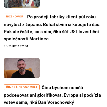
Po prodeji fabriky klient půl roku
ROZHOVOR
nevylezl z županu. Bohatstvím si kupujete čas.
Pak ale řešíte, co s ním, říká šéf J&T Investiční
společnosti Martinec
15 minut čtení
Čínu bychom neměli
ČÍNSKÁ EKONOMIKA
podceňovat ani glorifikovat. Evropa si podřízla
větev sama, říká Dan Vořechovský