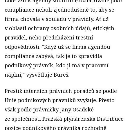
také vznik agendy souhrnně označované jako
compliance neboli zjednodušeně to, aby se
firma chovala v souladu v pravidly. Ať už
v oblasti ochrany osobních údajů, etických
pravidel, nebo předcházení trestní
odpovědnosti. "Když už se firma agendou
compliance zabývá, tak je to zpravidla
podnikový právník, kdo ji má v pracovní
náplni," vysvětluje Bureš.
Prestiž interních právních poradců se podle
Unie podnikových právníků zvyšuje. Přesto
však podle právničky Jany Osadské
ze společnosti Pražská plynárenská Distribuce
pozice podnikového právníka rozhodně