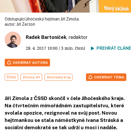
Odstupující jihočeský hejtman Jiří Zimola.
autor:
Jiří Zerzoň
Radek Bartoníček
, redaktor
28. 4. 2017
10:00
/ 3 min. čtení
PŘEHRÁT ČLÁN
ODEBÍRAT AUTORA
ČSSD
Zimola Jiří
Jihočeský kraj
ODEBÍRAT TÉMA
Jiří Zimola z ČSSD skončil v čele Jihočeského kraje.
Na čtvrtečním mimořádném zastupitelstvu, které
svolala opozice, rezignoval na svůj post. Novou
hejtmankou se stala náměstkyně Ivana Stráská a
sociální demokraté se tak udrží u moci i nadále.