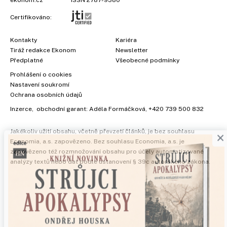
ekonom.cz
ISSN 2787-9380
Certifikováno:
Kontakty
Kariéra
Tiráž redakce Ekonom
Newsletter
Předplatné
Všeobecné podmínky
Prohlášení o cookies
Nastavení soukromí
Ochrana osobních údajů
Inzerce
, obchodní garant:
Adéla Formáčková
,
+420 739 500 832
×
Jakékoliv užití obsahu, včetně převzetí článků, je bez souhlasu
Economia, a.s. zapovězeno. Bez souhlasu Economia, a.s. je
zapovězeno též rozmnožování obsahu pro účely automatizované
analýzy textů nebo dat podle ustanovení § 39c autorského zákona.