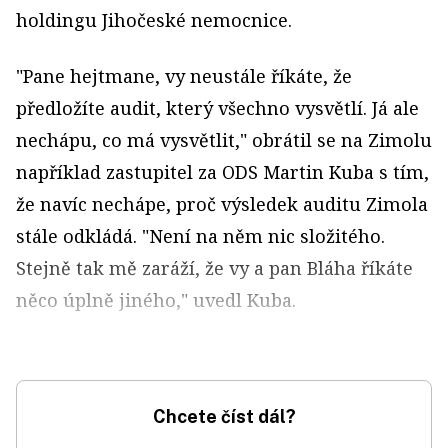
holdingu Jihočeské nemocnice.
"Pane hejtmane, vy neustále říkáte, že
předložíte audit, který všechno vysvětlí. Já ale
nechápu, co má vysvětlit," obrátil se na Zimolu
například zastupitel za ODS Martin Kuba s tím,
že navíc nechápe, proč výsledek auditu Zimola
stále odkládá. "Není na něm nic složitého.
Stejně tak mě zaráží, že vy a pan Bláha říkáte
něco úplně jiného," uvedl Kuba.
Chcete číst dál?