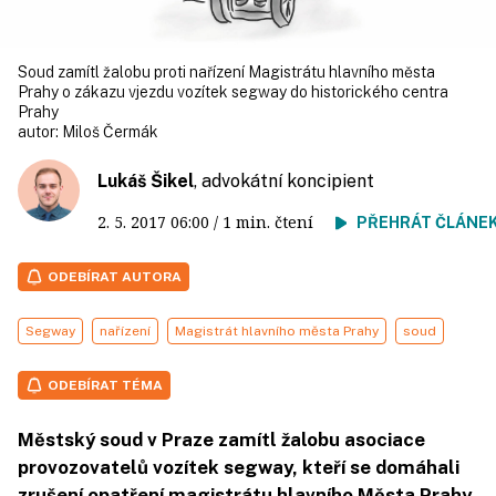
Soud zamítl žalobu proti nařízení Magistrátu hlavního města
Prahy o zákazu vjezdu vozítek segway do historického centra
Prahy
autor:
Miloš Čermák
Lukáš Šikel
, advokátní koncipient
2. 5. 2017
06:00
/ 1 min. čtení
PŘEHRÁT ČLÁNE
ODEBÍRAT AUTORA
Segway
nařízení
Magistrát hlavního města Prahy
soud
ODEBÍRAT TÉMA
Městský soud v Praze zamítl žalobu asociace
provozovatelů vozítek segway, kteří se domáhali
zrušení opatření magistrátu hlavního Města Prahy