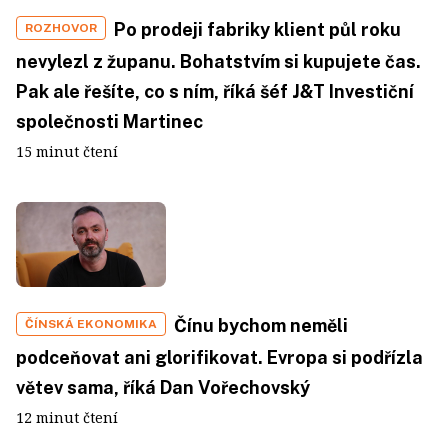
Po prodeji fabriky klient půl roku
ROZHOVOR
nevylezl z županu. Bohatstvím si kupujete čas.
Pak ale řešíte, co s ním, říká šéf J&T Investiční
společnosti Martinec
15 minut čtení
Čínu bychom neměli
ČÍNSKÁ EKONOMIKA
podceňovat ani glorifikovat. Evropa si podřízla
větev sama, říká Dan Vořechovský
12 minut čtení