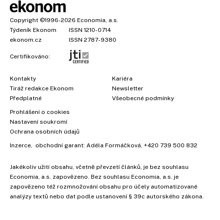
Copyright
©1996-2026
Economia, a.s.
Týdeník Ekonom
ISSN 1210-0714
ekonom.cz
ISSN 2787-9380
Certifikováno:
Kontakty
Kariéra
Tiráž redakce Ekonom
Newsletter
Předplatné
Všeobecné podmínky
Prohlášení o cookies
Nastavení soukromí
Ochrana osobních údajů
Inzerce
, obchodní garant:
Adéla Formáčková
,
+420 739 500 832
Jakékoliv užití obsahu, včetně převzetí článků, je bez souhlasu
Economia, a.s. zapovězeno. Bez souhlasu Economia, a.s. je
zapovězeno též rozmnožování obsahu pro účely automatizované
analýzy textů nebo dat podle ustanovení § 39c autorského zákona.