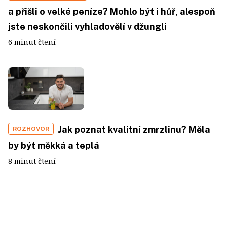
a přišli o velké peníze? Mohlo být i hůř, alespoň
jste neskončili vyhladovělí v džungli
6 minut čtení
Jak poznat kvalitní zmrzlinu? Měla
ROZHOVOR
by být měkká a teplá
8 minut čtení