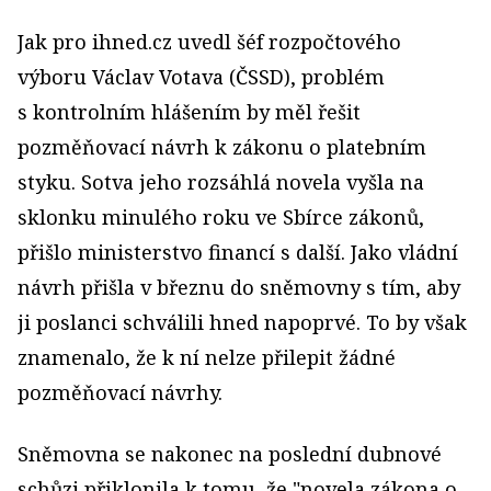
Jak pro ihned.cz uvedl šéf rozpočtového
výboru Václav Votava (ČSSD), problém
s kontrolním hlášením by měl řešit
pozměňovací návrh k zákonu o platebním
styku. Sotva jeho rozsáhlá novela vyšla na
sklonku minulého roku ve Sbírce zákonů,
přišlo ministerstvo financí s další. Jako vládní
návrh přišla v březnu do sněmovny s tím, aby
ji poslanci schválili hned napoprvé. To by však
znamenalo, že k ní nelze přilepit žádné
pozměňovací návrhy.
Sněmovna se nakonec na poslední dubnové
schůzi přiklonila k tomu, že "novela zákona o