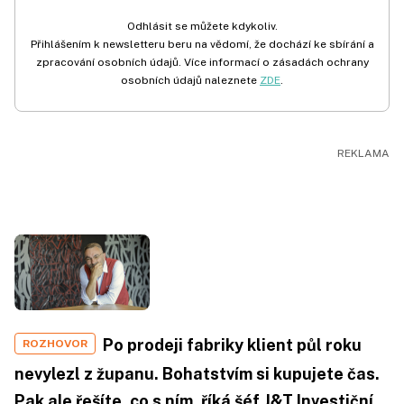
Odhlásit se můžete kdykoliv.
Přihlášením k newsletteru beru na vědomí, že dochází ke sbírání a
zpracování osobních údajů. Více informací o zásadách ochrany
osobních údajů naleznete
ZDE
.
Po prodeji fabriky klient půl roku
ROZHOVOR
nevylezl z županu. Bohatstvím si kupujete čas.
Pak ale řešíte, co s ním, říká šéf J&T Investiční