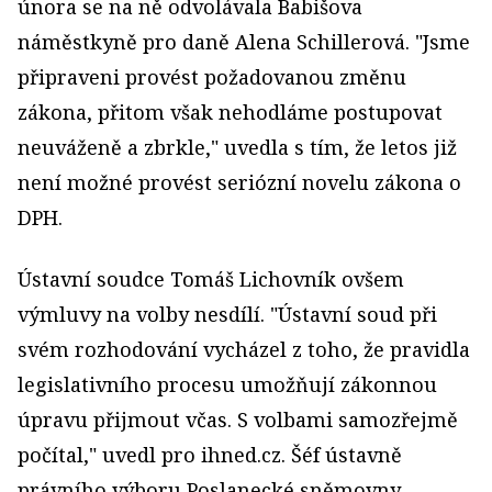
února se na ně odvolávala Babišova
náměstkyně pro daně Alena Schillerová. "Jsme
připraveni provést požadovanou změnu
zákona, přitom však nehodláme postupovat
neuváženě a zbrkle," uvedla s tím, že letos již
není možné provést seriózní novelu zákona o
DPH.
Ústavní soudce Tomáš Lichovník ovšem
výmluvy na volby nesdílí. "Ústavní soud při
svém rozhodování vycházel z toho, že pravidla
legislativního procesu umožňují zákonnou
úpravu přijmout včas. S volbami samozřejmě
počítal," uvedl pro ihned.cz. Šéf ústavně
právního výboru Poslanecké sněmovny