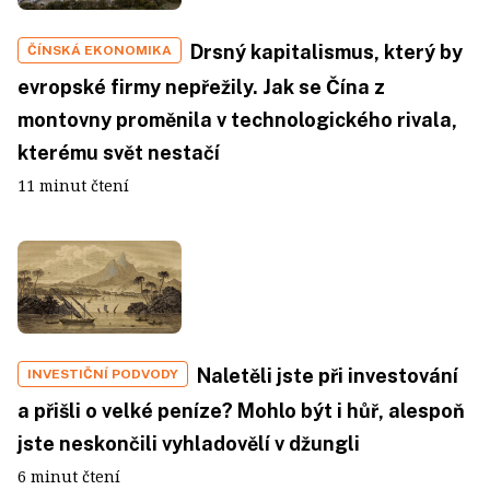
Drsný kapitalismus, který by
ČÍNSKÁ EKONOMIKA
evropské firmy nepřežily. Jak se Čína z
montovny proměnila v technologického rivala,
kterému svět nestačí
11 minut čtení
Naletěli jste při investování
INVESTIČNÍ PODVODY
a přišli o velké peníze? Mohlo být i hůř, alespoň
jste neskončili vyhladovělí v džungli
6 minut čtení