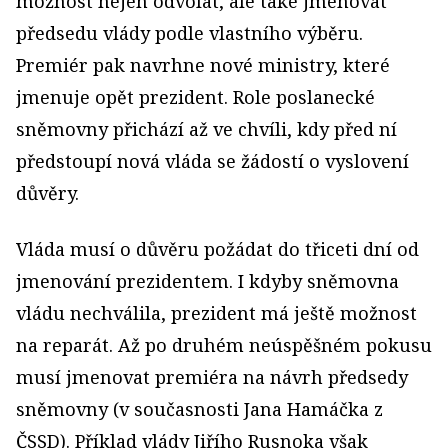
možnost nejen odvolat, ale také jmenovat
předsedu vlády podle vlastního výběru.
Premiér pak navrhne nové ministry, které
jmenuje opět prezident. Role poslanecké
sněmovny přichází až ve chvíli, kdy před ní
předstoupí nová vláda se žádostí o vyslovení
důvěry.
Vláda musí o důvěru požádat do třiceti dní od
jmenování prezidentem. I kdyby sněmovna
vládu nechválila, prezident má ještě možnost
na reparát. Až po druhém neúspěšném pokusu
musí jmenovat premiéra na návrh předsedy
sněmovny (v současnosti Jana Hamáčka z
ČSSD). Příklad vlády Jiřího Rusnoka však