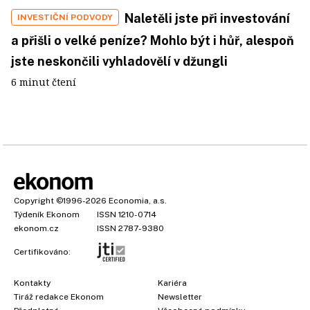
Naletěli jste při investování
INVESTIČNÍ PODVODY
a přišli o velké peníze? Mohlo být i hůř, alespoň
jste neskončili vyhladovělí v džungli
6 minut čtení
Copyright
©1996-2026
Economia, a.s.
Týdeník Ekonom
ISSN 1210-0714
ekonom.cz
ISSN 2787-9380
Certifikováno:
Kontakty
Kariéra
Tiráž redakce Ekonom
Newsletter