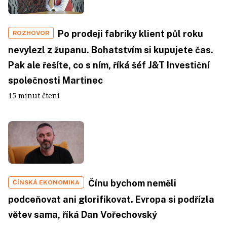
Po prodeji fabriky klient půl roku
ROZHOVOR
nevylezl z županu. Bohatstvím si kupujete čas.
Pak ale řešíte, co s ním, říká šéf J&T Investiční
společnosti Martinec
15 minut čtení
Čínu bychom neměli
ČÍNSKÁ EKONOMIKA
podceňovat ani glorifikovat. Evropa si podřízla
větev sama, říká Dan Vořechovský