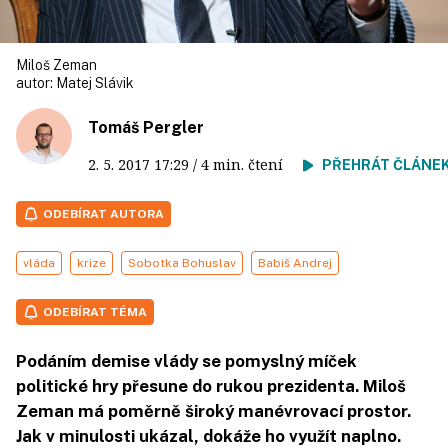
Miloš Zeman
autor:
Matej Slávik
Tomáš Pergler
2. 5. 2017
17:29
/ 4 min. čtení
PŘEHRÁT ČLÁNE
ODEBÍRAT AUTORA
vláda
krize
Sobotka Bohuslav
Babiš Andrej
ODEBÍRAT TÉMA
Podáním demise vlády se pomyslný míček
politické hry přesune do rukou prezidenta. Miloš
Zeman má poměrně široký manévrovací prostor.
Jak v minulosti ukázal, dokáže ho využít naplno.