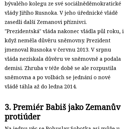
bývalého kolegu ze své sociálněděmokratické
vlády Jiřího Rusnoka. V jeho úřednické vládě
zasedli další Zemanovi příznivci.
"Prezidentská" vláda nakonec vládla půl roku, i
když neměla důvěru sněmovny. Prezident
jmenoval Rusnoka v červnu 2013. V srpnu
vláda nezískala důvěru ve sněmovně a podala
demisi. Zhruba v téže době se ale rozpustila
sněmovna a po volbách se jednání o nové
vládě táhla až do ledna 2014.
3. Premiér Babiš jako Zemanův
protiúder
Na jednu věc se Bohuslav Sobotka asi může u