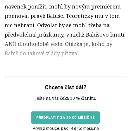
navenek ponížit, mohl by novým premiérem
jmenovat právě Babiše. Teoreticky mu v tom
nic nebrání. Odvolat by se mohl třeba na
předvolební průzkumy, v nichž Babišovo hnutí
ANO dlouhodobě vede. Otázka je, koho by
Babiš do takové vlády přizval.
Chcete číst dál?
Ještě na vás čeká 30 % článku.
PŘEDPLATIT ZA 39 KČ MĚSÍČNĚ
První 2 měsíce, pak 149 Kč měsíčně