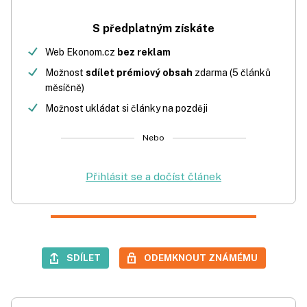
S předplatným získáte
Web Ekonom.cz
bez reklam
Možnost
sdílet prémiový obsah
zdarma (5 článků
měsíčně)
Možnost ukládat si články na později
Nebo
Přihlásit se a dočíst článek
SDÍLET
ODEMKNOUT ZNÁMÉMU