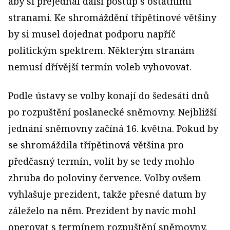
aby si přejednal další postup s ostatními
stranami. Ke shromáždění třípětinové většiny
by si musel dojednat podporu napříč
politickým spektrem. Některým stranám
nemusí dřívější termín voleb vyhovovat.
Podle ústavy se volby konají do šedesáti dnů
po rozpuštění poslanecké sněmovny. Nejbližší
jednání sněmovny začíná 16. května. Pokud by
se shromáždila třípětinová většina pro
předčasný termín, volit by se tedy mohlo
zhruba do poloviny července. Volby ovšem
vyhlašuje prezident, takže přesné datum by
záleželo na něm. Prezident by navíc mohl
operovat s termínem rozpuštění sněmovny,