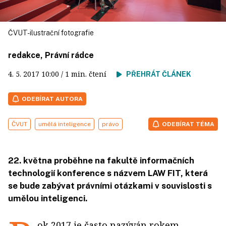
ČVUT- ilustrační fotografie
redakce, Právní rádce
4. 5. 2017
10:00
/ 1 min. čtení
PŘEHRÁT ČLÁNEK
ODEBÍRAT AUTORA
ČVUT
umělá inteligence
právo
ODEBÍRAT TÉMA
22. května proběhne na fakultě informačních
technologií konference s názvem LAW FIT, která
se bude zabývat právními otázkami v souvislosti s
umělou inteligenci.
ok 2017 je často nazýván rokem