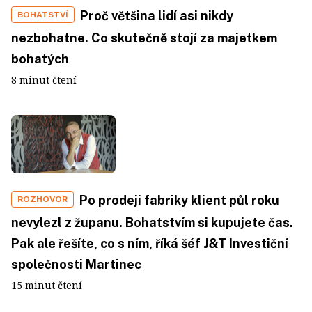
Proč většina lidí asi nikdy
BOHATSTVÍ
nezbohatne. Co skutečně stojí za majetkem
bohatých
8 minut čtení
Po prodeji fabriky klient půl roku
ROZHOVOR
nevylezl z županu. Bohatstvím si kupujete čas.
Pak ale řešíte, co s ním, říká šéf J&T Investiční
společnosti Martinec
15 minut čtení