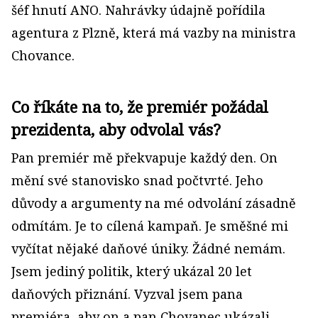
šéf hnutí ANO. Nahrávky údajně pořídila
agentura z Plzně, která má vazby na ministra
Chovance.
Co říkáte na to, že premiér požádal
prezidenta, aby odvolal vás?
Pan premiér mě překvapuje každý den. On
mění své stanovisko snad počtvrté. Jeho
důvody a argumenty na mé odvolání zásadně
odmítám. Je to cílená kampaň. Je směšné mi
vyčítat nějaké daňové úniky. Žádné nemám.
Jsem jediný politik, který ukázal 20 let
daňových přiznání. Vyzval jsem pana
premiéra, aby on a pan Chovanec ukázali,