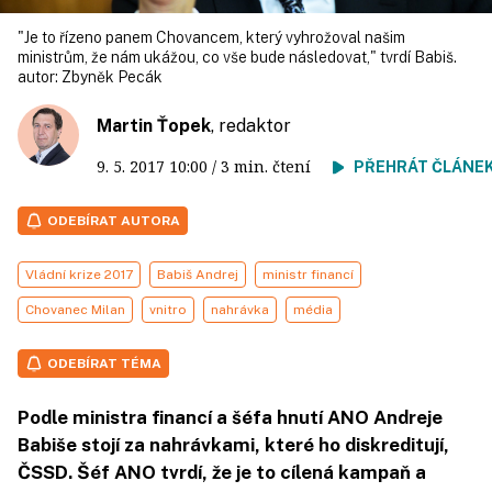
"Je to řízeno panem Chovancem, který vyhrožoval našim
ministrům, že nám ukážou, co vše bude následovat," tvrdí Babiš.
autor:
Zbyněk Pecák
Martin Ťopek
, redaktor
9. 5. 2017
10:00
/ 3 min. čtení
PŘEHRÁT ČLÁNE
ODEBÍRAT AUTORA
Vládní krize 2017
Babiš Andrej
ministr financí
Chovanec Milan
vnitro
nahrávka
média
ODEBÍRAT TÉMA
Podle ministra financí a šéfa hnutí ANO Andreje
Babiše stojí za nahrávkami, které ho diskreditují,
ČSSD. Šéf ANO tvrdí, že je to cílená kampaň a