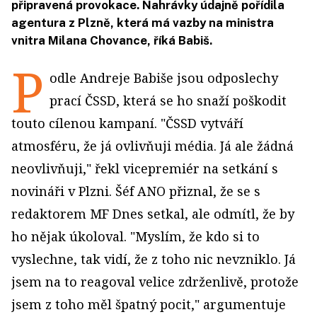
připravená provokace. Nahrávky údajně pořídila
agentura z Plzně, která má vazby na ministra
vnitra Milana Chovance, říká Babiš.
P
odle Andreje Babiše jsou odposlechy
prací ČSSD, která se ho snaží poškodit
touto cílenou kampaní. "ČSSD vytváří
atmosféru, že já ovlivňuji média. Já ale žádná
neovlivňuji," řekl vicepremiér na setkání s
novináři v Plzni. Šéf ANO přiznal, že se s
redaktorem MF Dnes setkal, ale odmítl, že by
ho nějak úkoloval. "Myslím, že kdo si to
vyslechne, tak vidí, že z toho nic nevzniklo. Já
jsem na to reagoval velice zdrženlivě, protože
jsem z toho měl špatný pocit," argumentuje