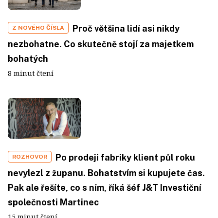
Proč většina lidí asi nikdy
Z NOVÉHO ČÍSLA
nezbohatne. Co skutečně stojí za majetkem
bohatých
8 minut čtení
Po prodeji fabriky klient půl roku
ROZHOVOR
nevylezl z županu. Bohatstvím si kupujete čas.
Pak ale řešíte, co s ním, říká šéf J&T Investiční
společnosti Martinec
15 minut čtení