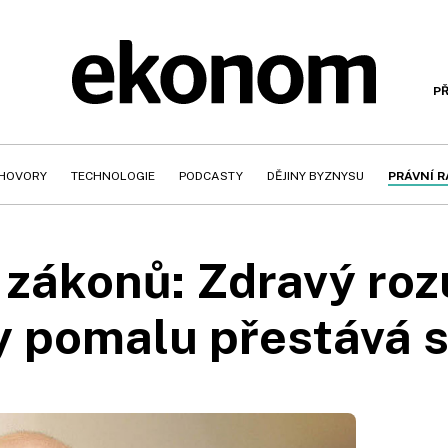
PŘ
HOVORY
TECHNOLOGIE
PODCASTY
DĚJINY BYZNYSU
PRÁVNÍ 
 zákonů: Zdravý rozu
y pomalu přestává s