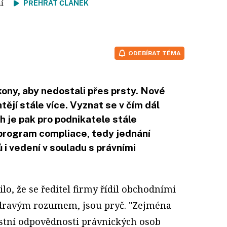
tení
PŘEHRÁT ČLÁNEK
ODEBÍRAT TÉMA
kony, aby nedostali přes prsty. Nové
tějí stále více. Vyznat se v čím dál
 je pak pro podnikatele stále
program compliace, tedy jednání
i vedení v souladu s právními
ilo, že se ředitel firmy řídil obchodními
zdravým rozumem, jsou pryč. "Zejména
stní odpovědnosti právnických osob