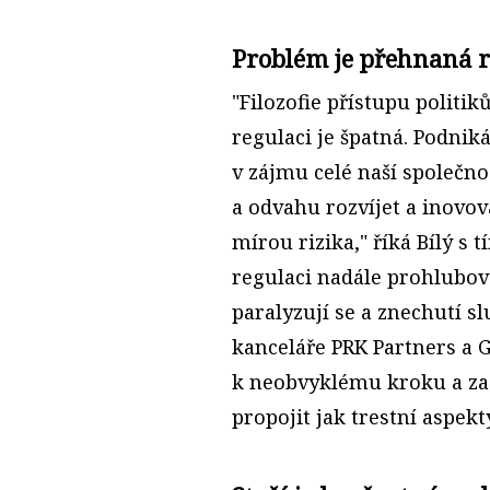
Problém je přehnaná r
"Filozofie přístupu politi
regulaci je špatná. Podniká
v zájmu celé naší společno
a odvahu rozvíjet a inovov
mírou rizika," říká Bílý s
regulaci nadále prohlubov
paralyzují se a znechutí s
kanceláře PRK Partners a 
k neobvyklému kroku a zač
propojit jak trestní aspek