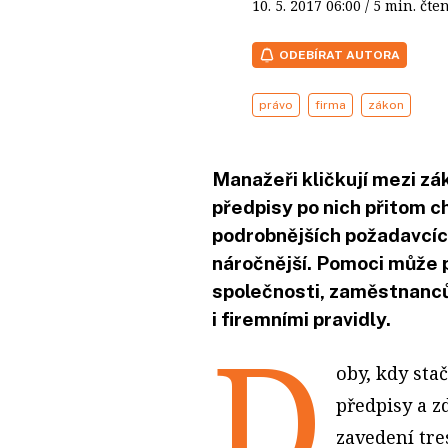
10. 5. 2017
06:00
/ 5 min. č
ODEBÍRAT AUTORA
právo
firma
zákon
Manažeři kličkují mezi zá
předpisy po nich přitom ch
podrobnějších požadavcích
náročnější. Pomoci může 
společnosti, zaměstnanců 
i firemními pravidly.
D
oby, kdy stač
předpisy a 
zavedení tre