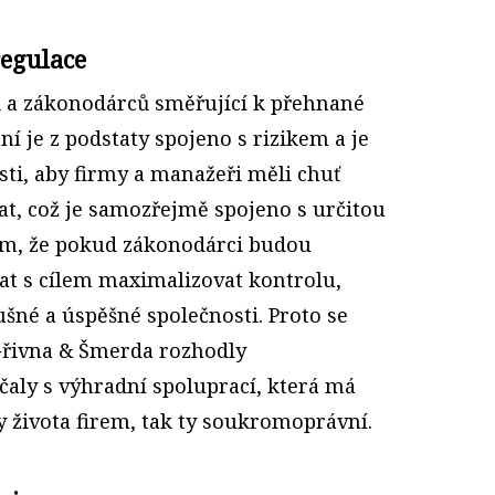
egulace
ků a zákonodárců směřující k přehnané
ní je z podstaty spojeno s rizikem a je
sti, aby firmy a manažeři měli chuť
at, což je samozřejmě spojeno s určitou
 tím, že pokud zákonodárci budou
at s cílem maximalizovat kontrolu,
lušné a úspěšné společnosti. Proto se
Gřivna & Šmerda rozhodly
aly s výhradní spoluprací, která má
ty života firem, tak ty soukromoprávní.