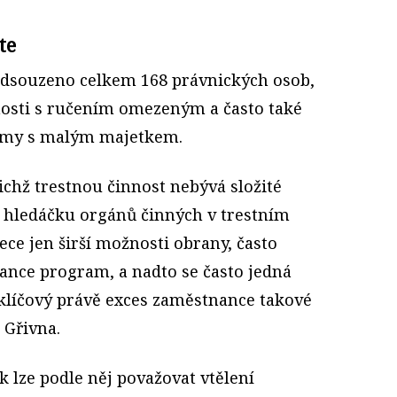
te
odsouzeno celkem 168 právnických osob,
čnosti s ručením omezeným a často také
rmy s malým majetkem.
jichž trestnou činnost nebývá složité
 v hledáčku orgánů činných v trestním
ece jen širší možnosti obrany, často
iance program, a nadto se často jedná
 klíčový právě exces zaměstnance takové
 Gřivna.
k lze podle něj považovat vtělení