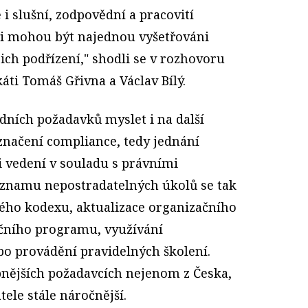
 i slušní, zodpovědní a pracovití
i mohou být najednou vyšetřováni
jich podřízení," shodli se v rozhovoru
ti Tomáš Gřivna a Václav Bílý.
dních požadavků myslet i na další
označení compliance, tedy jednání
i vedení v souladu s právními
seznamu nepostradatelných úkolů se tak
ckého kodexu, aktualizace organizačního
pčního programu, využívání
o provádění pravidelných školení.
bnějších požadavcích nejenom z Česka,
tele stále náročnější.