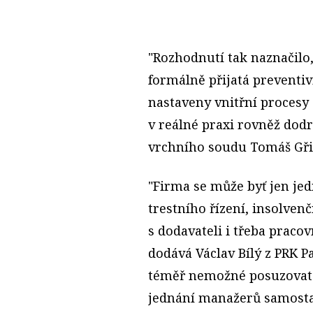
"Rozhodnutí tak naznačilo
formálně přijatá preventiv
nastaveny vnitřní procesy 
v reálné praxi rovněž dod
vrchního soudu Tomáš Gři
"Firma se může byť jen je
trestního řízení, insolve
s dodavateli i třeba prac
dodává Václav Bílý z PRK Pa
téměř nemožné posuzovat 
jednání manažerů samosta