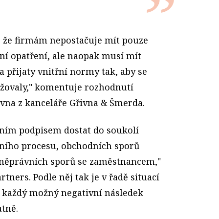
, že firmám nepostačuje mít pouze
ní opatření, ale naopak musí mít
a přijaty vnitřní normy tak, aby se
ržovaly," komentuje rozhodnutí
vna z kanceláře Gřivna & Šmerda.
dním podpisem dostat do soukolí
nčního procesu, obchodních sporů
ovněprávních sporů se zaměstnancem,"
rtners. Podle něj tak je v řadě situací
každý možný negativní následek
tně.