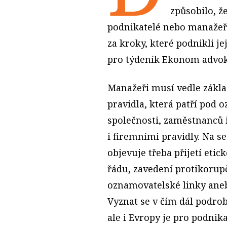
způsobilo, že
podnikatelé nebo manažeř
za kroky, které podnikli je
pro týdeník Ekonom advoká
Manažeři musí vedle zákla
pravidla, která patří pod 
společnosti, zaměstnanců 
i firemními pravidly. Na 
objevuje třeba přijetí eti
řádu, zavedení protikoru
oznamovatelské linky aneb
Vyznat se v čím dál podro
ale i Evropy je pro podnika