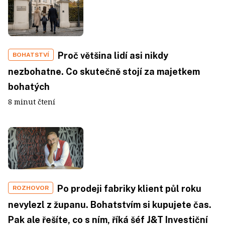
Proč většina lidí asi nikdy
BOHATSTVÍ
nezbohatne. Co skutečně stojí za majetkem
bohatých
8 minut čtení
Po prodeji fabriky klient půl roku
ROZHOVOR
nevylezl z županu. Bohatstvím si kupujete čas.
Pak ale řešíte, co s ním, říká šéf J&T Investiční