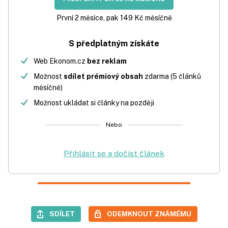
První 2 měsíce, pak 149 Kč měsíčně
S předplatným získáte
Web Ekonom.cz
bez reklam
Možnost
sdílet prémiový obsah
zdarma (5 článků
měsíčně)
Možnost ukládat si články na později
Nebo
Přihlásit se a dočíst článek
SDÍLET
ODEMKNOUT ZNÁMÉMU