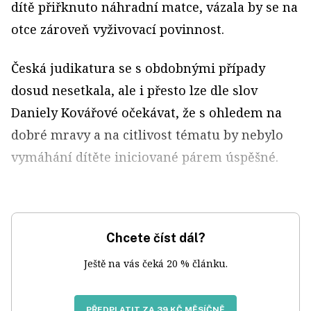
dítě přiřknuto náhradní matce, vázala by se na
otce zároveň vyživovací povinnost.
Česká judikatura se s obdobnými případy
dosud nesetkala, ale i přesto lze dle slov
Daniely Kovářové očekávat, že s ohledem na
dobré mravy a na citlivost tématu by nebylo
vymáhání dítěte iniciované párem úspěšné.
Chcete číst dál?
Ještě na vás čeká 20 % článku.
PŘEDPLATIT ZA 39 KČ MĚSÍČNĚ