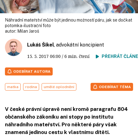
Náhradní mateřství může být jedinou možností páru, jak se dočkat
potomka- ilustrační foto
autor:
Milan Jaroš
Lukáš Šikel
, advokátní koncipient
15. 5. 2017
06:00
/ 6 min. čtení
PŘEHRÁT ČLÁN
ODEBÍRAT AUTORA
matka
rodina
umělé oplodnění
ODEBÍRAT TÉMA
V české právní úpravě není kromě paragrafu 804
občanského zákoníku ani stopy po institutu
náhradního mateřství. Pro některé páry však
znamená jedinou cestu k vlastnímu dítěti.