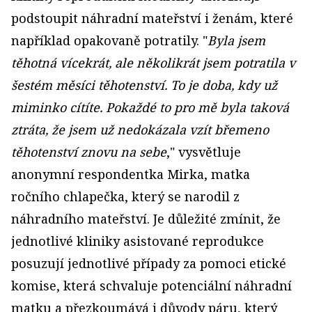
podstoupit náhradní mateřství i ženám, které
například opakovaně potratily. "
Byla jsem
těhotná vícekrát, ale několikrát jsem potratila v
šestém měsíci těhotenství. To je doba, kdy už
miminko cítíte. Pokaždé to pro mě byla taková
ztráta, že jsem už nedokázala vzít břemeno
těhotenství znovu na sebe
," vysvětluje
anonymní respondentka Mirka, matka
ročního chlapečka, který se narodil z
náhradního mateřství. Je důležité zmínit, že
jednotlivé kliniky asistované reprodukce
posuzují jednotlivé případy za pomoci etické
komise, která schvaluje potenciální náhradní
matku a přezkoumává i důvody páru, který