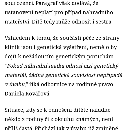
sourozenci. Paragraf však dodává, že
ustanovení neplatí pro případ náhradního
mateřství. Dítě tedy může odnosit i sestra.
Vzhledem k tomu, že součástí péče ze strany
klinik jsou i genetická vyšetření, nemělo by
dojít k nežádoucím genetickým poruchám.
"
Pokud náhradní matka odnosí cizí genetický
materiál, žádná genetická souvislost nepřipadá
v úvahu
," říká odbornice na rodinné právo
Daniela Kovářová.
Situace, kdy se k odnošení dítěte nabídne
někdo z rodiny či z okruhu známých, není
příliš častá. Přichází tak v úvahu již zmíněné