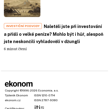
Naletěli jste při investování
INVESTIČNÍ PODVODY
a přišli o velké peníze? Mohlo být i hůř, alespoň
jste neskončili vyhladovělí v džungli
6 minut čtení
Copyright
©1996-2026
Economia, a.s.
Týdeník Ekonom
ISSN 1210-0714
ekonom.cz
ISSN 2787-9380
Certifikováno: