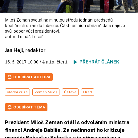
Miloš Zeman svolal na minulou středu jednání předsedů
koaličních stran do Liberce. Část tamních občanů dala najevo
svůj odpor vůči prezidentovi.
autor:
Tomáš Tesař
Jan Hejl
, redaktor
16. 5. 2017
10:00
/ 4 min. čtení
PŘEHRÁT ČLÁNEK
ODEBÍRAT AUTORA
vládní krize
Zeman Miloš
Ústava
Hrad
ODEBÍRAT TÉMA
Prezident Miloš Zeman otálí s odvoláním ministra
financí Andreje Babiše. Za nečinnost ho kritizuje
premiér Bohuslav Sobotka a je připravený se s