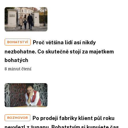
Proč většina lidí asi nikdy
BOHATSTVÍ
nezbohatne. Co skutečně stojí za majetkem
bohatých
8 minut čtení
Po prodeji fabriky klient půl roku
ROZHOVOR
nevylezl z županu. Bohatstvím si kupujete čas.