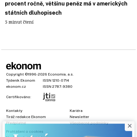
procent ročně, většinu peněz má v amerických
státních dluhopisech
5 minut čtení
Copyright
©1996-2026
Economia, a.s.
Týdeník Ekonom
ISSN 1210-0714
ekonom.cz
ISSN 2787-9380
Certifikováno:
Kontakty
Kariéra
Tiráž redakce Ekonom
Newsletter
×
Předplatné
Všeobecné podmínky
Prohlášení o cookies