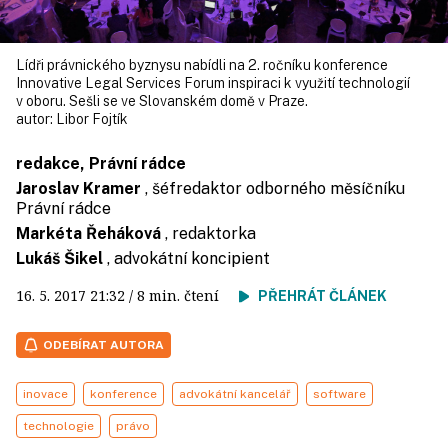
Lídři právnického byznysu nabídli na 2. ročníku konference
Innovative Legal Services Forum inspiraci k využití technologií
v oboru. Sešli se ve Slovanském domě v Praze.
autor:
Libor Fojtík
redakce, Právní rádce
Jaroslav Kramer
, šéfredaktor odborného měsíčníku
Právní rádce
Markéta Řeháková
, redaktorka
Lukáš Šikel
, advokátní koncipient
16. 5. 2017
21:32
/ 8 min. čtení
PŘEHRÁT ČLÁNEK
ODEBÍRAT AUTORA
inovace
konference
advokátní kancelář
software
technologie
právo