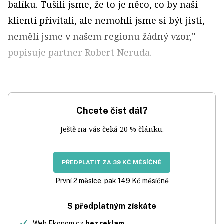
balíku. Tušili jsme, že to je něco, co by naši
klienti přivítali, ale nemohli jsme si být jisti,
neměli jsme v našem regionu žádný vzor,"
popisuje partner Robert Neruda.
Chcete číst dál?
Ještě na vás čeká 20 % článku.
PŘEDPLATIT ZA 39 KČ MĚSÍČNĚ
První 2 měsíce, pak 149 Kč měsíčně
S předplatným získáte
Web Ekonom.cz
bez reklam