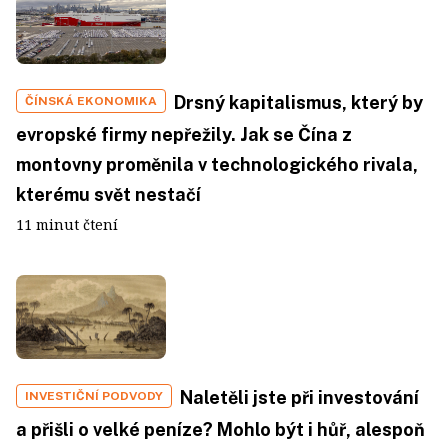
Drsný kapitalismus, který by
ČÍNSKÁ EKONOMIKA
evropské firmy nepřežily. Jak se Čína z
montovny proměnila v technologického rivala,
kterému svět nestačí
11 minut čtení
Naletěli jste při investování
INVESTIČNÍ PODVODY
a přišli o velké peníze? Mohlo být i hůř, alespoň