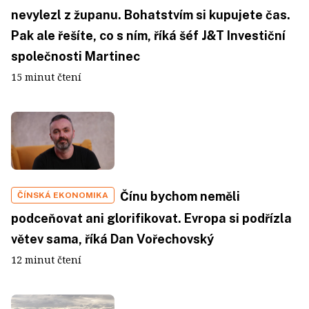
nevylezl z županu. Bohatstvím si kupujete čas.
Pak ale řešíte, co s ním, říká šéf J&T Investiční
společnosti Martinec
15 minut čtení
Čínu bychom neměli
ČÍNSKÁ EKONOMIKA
podceňovat ani glorifikovat. Evropa si podřízla
větev sama, říká Dan Vořechovský
12 minut čtení