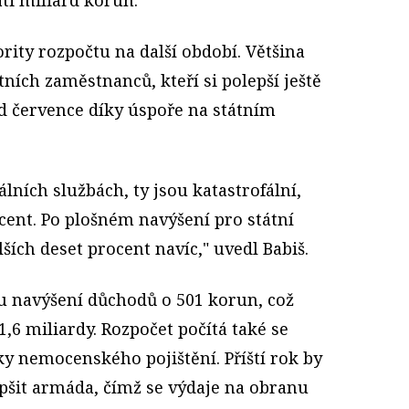
ti miliard korun.
ority rozpočtu na další období. Většina
átních zaměstnanců, kteří si polepší ještě
od července díky úspoře na státním
álních službách, ty jsou katastrofální,
cent. Po plošném navýšení pro státní
ších deset procent navíc," uvedl Babiš.
ou navýšení důchodů o 501 korun, což
1,6 miliardy. Rozpočet počítá také se
y nemocenského pojištění. Příští rok by
epšit armáda, čímž se výdaje na obranu