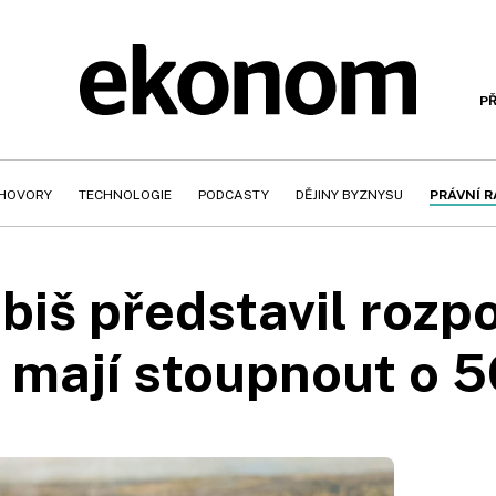
PŘ
HOVORY
TECHNOLOGIE
PODCASTY
DĚJINY BYZNYSU
PRÁVNÍ 
biš představil rozp
 mají stoupnout o 5