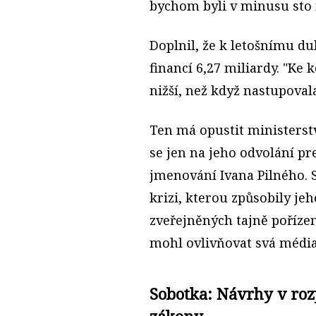
bychom byli v minusu sto m
Doplnil, že k letošnímu d
financí 6,27 miliardy. "Ke
nižší, než když nastupovala
Ten má opustit ministers
se jen na jeho odvolání 
jmenování Ivana Pilného. 
krizi, kterou způsobily j
zveřejněných tajně pořízen
mohl ovlivňovat svá médi
Sobotka: Návrhy v roz