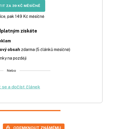
IT ZA 39 KČ MĚSÍČNĚ
íce, pak 149 Kč měsíčně
dplatným získáte
eklam
iový obsah
zdarma (5 článků měsíčně)
nky na později
Nebo
t se a dočíst článek
ODEMKNOUT ZNÁMÉMU