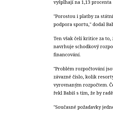
vyšplhají na 1,13 procenta 
"Porostou i platby za stát
podpora sportu," dodal Ba
Ten však čelí kritice za t
navrhuje schodkový rozpo
financování.
"Problém rozpočtování js
závazné číslo, kolik resor
vyrovnaným rozpočtem. Čes
řekl Babiš s tím, že by radě
"Současné požadavky jednot