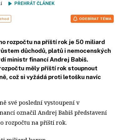
tení
PŘEHRÁT ČLÁNEK
chod
ODEBÍRAT TÉMA
 rozpočtu na příští rok je 50 miliard
 růstem důchodů, platů i nemocenských
dí ministr financí Andrej Babiš.
rozpočtu měly příští rok stoupnout
ě, což si vyžádá proti letošku navíc
ě své poslední vystoupení v
inancí označil Andrej Babiš představení
o rozpočtu na příští rok.