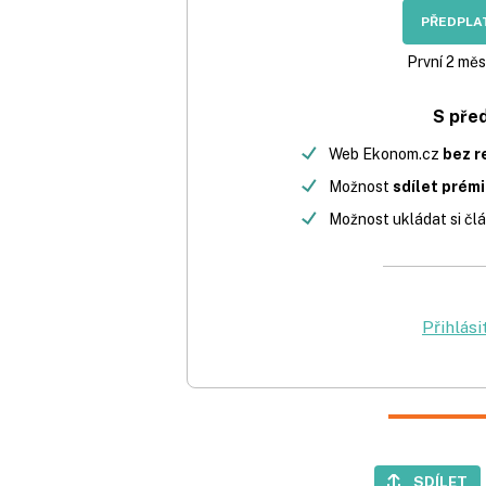
PŘEDPLAT
První 2 měs
S pře
Web Ekonom.cz
bez r
Možnost
sdílet prém
Možnost ukládat si člá
Přihlási
SDÍLET