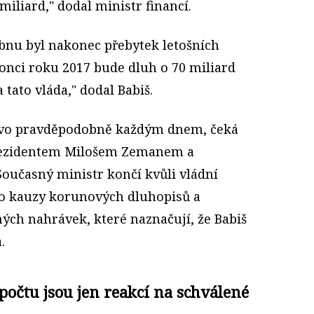
iliard," dodal ministr financí.
ubnu byl nakonec přebytek letošních
 konci roku 2017 bude dluh o 70 miliard
 tato vláda," dodal Babiš.
tvo pravděpodobně každým dnem, čeká
prezidentem Milošem Zemanem a
Současný ministr končí kvůli vládní
eho kauzy korunových dluhopisů a
ých nahrávek, které naznačují, že Babiš
a.
počtu jsou jen reakcí na schválené