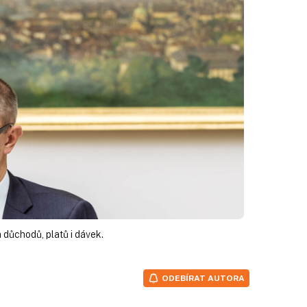
 důchodů, platů i dávek.
ODEBÍRAT AUTORA