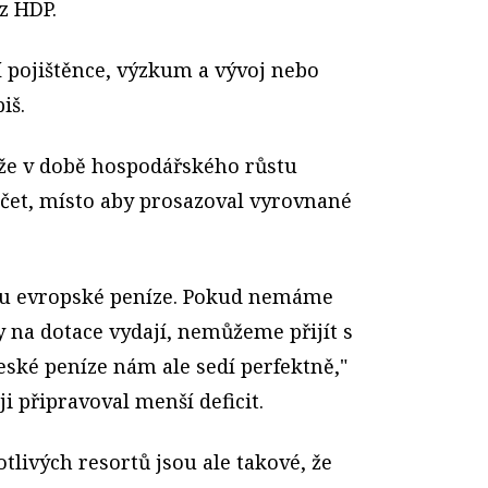
z HDP.
ní pojištěnce, výzkum a vývoj nebo
biš.
o, že v době hospodářského růstu
čet, místo aby prosazoval vyrovnané
ou evropské peníze. Pokud nemáme
ty na dotace vydají, nemůžeme přijít s
ké peníze nám ale sedí perfektně,"
ji připravoval menší deficit.
livých resortů jsou ale takové, že