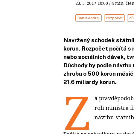
23. 5. 2017
10:00
/ 4 min. č
Babiš Andrej
rozpočet
dů
Navržený schodek státního
korun. Rozpočet počítá s
nebo sociálních dávek, tvr
Důchody by podle návrhu 
zhruba o 500 korun měsíčn
21,6 miliardy korun.
Z
a pravděpodobn
roli ministra f
návrhu státníh