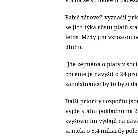
Počítá se schodkem padesá
Babiš zároveň vyznačil pri
se jich týká růstu platů st
letos. Mzdy jim vzrostou 
dluhu.
"Jde zejména o platy v soci
chceme je navýšit o 24 pro
zaměstnance by to bylo dal
Další priority rozpočtu js
vyjde státní pokladnu na 2
zvyšováním výdajů na dávk
si měla o 5,4 miliardy pol