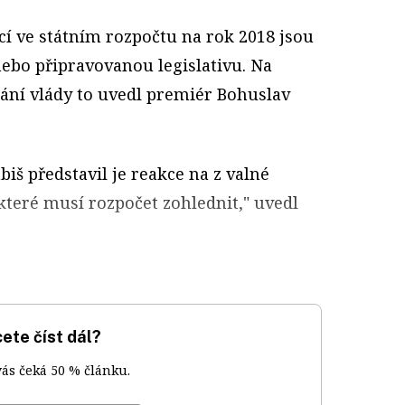
cí ve státním rozpočtu na rok 2018 jsou
nebo připravovanou legislativu. Na
nání vlády to uvedl premiér Bohuslav
biš představil je reakce na z valné
které musí rozpočet zohlednit," uvedl
ete číst dál?
vás čeká 50 % článku.