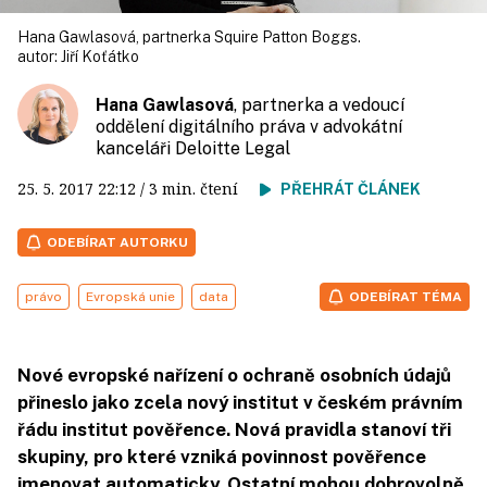
Hana Gawlasová, partnerka Squire Patton Boggs.
autor:
Jiří Koťátko
Hana Gawlasová
, partnerka a vedoucí
oddělení digitálního práva v advokátní
kanceláři Deloitte Legal
25. 5. 2017
22:12
/ 3 min. čtení
PŘEHRÁT ČLÁNEK
ODEBÍRAT AUTORKU
právo
Evropská unie
data
ODEBÍRAT TÉMA
Nové evropské nařízení o ochraně osobních údajů
přineslo jako zcela nový institut v českém právním
řádu institut pověřence. Nová pravidla stanoví tři
skupiny, pro které vzniká povinnost pověřence
jmenovat automaticky. Ostatní mohou dobrovolně.