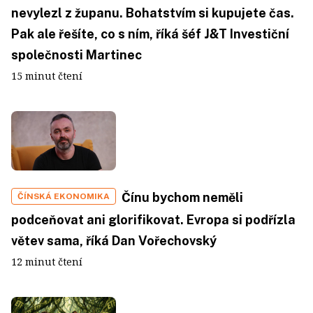
nevylezl z županu. Bohatstvím si kupujete čas.
Pak ale řešíte, co s ním, říká šéf J&T Investiční
společnosti Martinec
15 minut čtení
Čínu bychom neměli
ČÍNSKÁ EKONOMIKA
podceňovat ani glorifikovat. Evropa si podřízla
větev sama, říká Dan Vořechovský
12 minut čtení