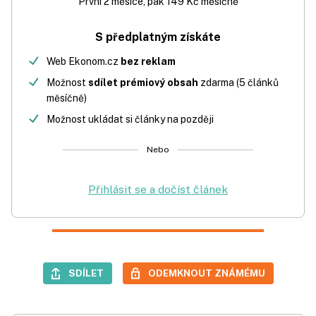
První 2 měsíce, pak 149 Kč měsíčně
S předplatným získáte
Web Ekonom.cz
bez reklam
Možnost
sdílet prémiový obsah
zdarma (5 článků
měsíčně)
Možnost ukládat si články na později
Nebo
Přihlásit se a dočíst článek
SDÍLET
ODEMKNOUT ZNÁMÉMU