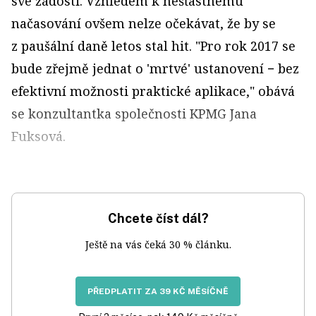
své žádosti. Vzhledem k nešťastnému
načasování ovšem nelze očekávat, že by se
z paušální daně letos stal hit. "Pro rok 2017 se
bude zřejmě jednat o 'mrtvé' ustanovení − bez
efektivní možnosti praktické aplikace," obává
se konzultantka společnosti KPMG Jana
Fuksová.
Chcete číst dál?
Ještě na vás čeká 30 % článku.
PŘEDPLATIT ZA 39 KČ MĚSÍČNĚ