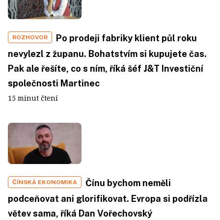
Po prodeji fabriky klient půl roku
ROZHOVOR
nevylezl z županu. Bohatstvím si kupujete čas.
Pak ale řešíte, co s ním, říká šéf J&T Investiční
společnosti Martinec
15 minut čtení
Čínu bychom neměli
ČÍNSKÁ EKONOMIKA
podceňovat ani glorifikovat. Evropa si podřízla
větev sama, říká Dan Vořechovský