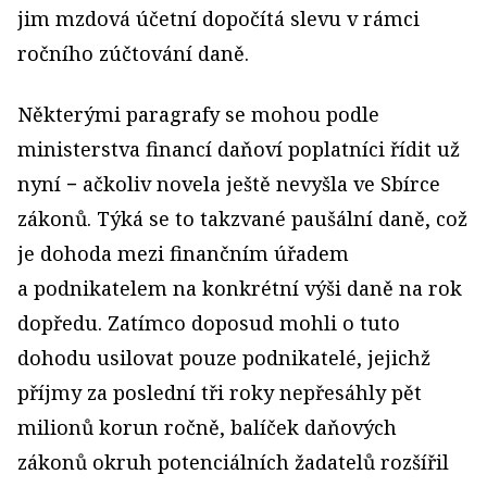
jim mzdová účetní dopočítá slevu v rámci
ročního zúčtování daně.
Některými paragrafy se mohou podle
ministerstva financí daňoví poplatníci řídit už
nyní − ačkoliv novela ještě nevyšla ve Sbírce
zákonů. Týká se to takzvané paušální daně, což
je dohoda mezi finančním úřadem
a podnikatelem na konkrétní výši daně na rok
dopředu. Zatímco doposud mohli o tuto
dohodu usilovat pouze podnikatelé, jejichž
příjmy za poslední tři roky nepřesáhly pět
milionů korun ročně, balíček daňových
zákonů okruh potenciál­ních žadatelů rozšířil