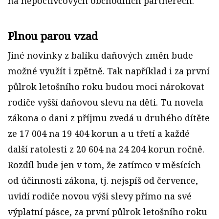
na nepoctivcových obchodních partnerech.
Plnou parou vzad
Jiné novinky z balíku daňových změn bude
možné využít i zpětně. Tak například i za první
půlrok letošního roku budou moci nárokovat
rodiče vyšší daňovou slevu na děti. Tu novela
zákona o dani z příjmu zvedá u druhého dítěte
ze 17 004 na 19 404 korun a u třetí a každé
další ratolesti z 20 604 na 24 204 korun ročně.
Rozdíl bude jen v tom, že zatímco v měsících
od účinnosti zákona, tj. nejspíš od července,
uvidí rodiče novou výši slevy přímo na své
výplatní pásce, za první půlrok letošního roku