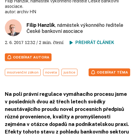
Filip Hanzlík, náměstek výkonného ředitele České bankovní
asociace.
autor:
archiv HN
Filip Hanzlík
, náměstek výkonného ředitele
České bankovní asociace
2. 6. 2017
12:32
/ 2 min. čtení
PŘEHRÁT ČLÁNEK
ODEBÍRAT AUTORA
insolvenční zákon
novela
justice
ODEBÍRAT TÉMA
Na poli právní regulace vymáhacího procesu jsme
v posledních dvou až třech letech svědky
neustávajícího proudu novel procesních předpisů
různé provenience, kvality a promyšlenosti
zejména v otázce dopadů na podnikatelskou praxi.
Efekty tohoto stavu z pohledu bankovního sektoru