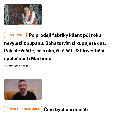
Po prodeji fabriky klient půl roku
ROZHOVOR
nevylezl z županu. Bohatstvím si kupujete čas.
Pak ale řešíte, co s ním, říká šéf J&T Investiční
společnosti Martinec
15 minut čtení
Čínu bychom neměli
ČÍNSKÁ EKONOMIKA