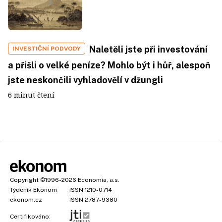
Naletěli jste při investování
INVESTIČNÍ PODVODY
a přišli o velké peníze? Mohlo být i hůř, alespoň
jste neskončili vyhladovělí v džungli
6 minut čtení
Copyright
©1996-2026
Economia, a.s.
Týdeník Ekonom
ISSN 1210-0714
ekonom.cz
ISSN 2787-9380
Certifikováno: