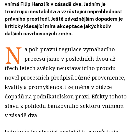
vnímá Filip Hanzlík v zásadě dva. Jedním je
frustrující nestabilita a vzrůstající nepřehlednost
právního prostředí. Ještě závažnějším dopadem je
kriticky klesající míra akceptace jakýchkoliv
dalších navrhovaných změn.
N
a poli právní regulace vymáhacího
procesu jsme v posledních dvou až
třech letech svědky neustávajícího proudu
novel procesních předpisů různé provenience,
kvality a promyšlenosti zejména v otázce
dopadů na podnikatelskou praxi. Efekty tohoto
stavu z pohledu bankovního sektoru vnímám
v zásadě dva.
Jedním je frustrující nestabilita a vzrůstající