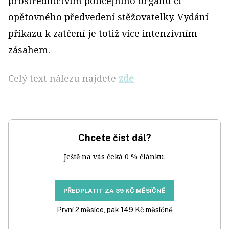
prostřednictvím policejního orgánu či
opětovného předvedení stěžovatelky. Vydání
příkazu k zatčení je totiž více intenzivním
zásahem.
Celý text nálezu najdete
zde
Chcete číst dál?
Ještě na vás čeká 0 % článku.
PŘEDPLATIT ZA 39 KČ MĚSÍČNĚ
První 2 měsíce, pak 149 Kč měsíčně