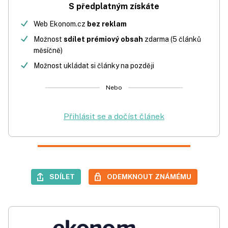
S předplatným získáte
Web Ekonom.cz
bez reklam
Možnost
sdílet prémiový obsah
zdarma (5 článků
měsíčně)
Možnost ukládat si články na později
Nebo
Přihlásit se a dočíst článek
SDÍLET
ODEMKNOUT ZNÁMÉMU