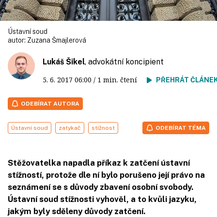
Ústavní soud
autor:
Zuzana Šmajlerová
Lukáš Šikel
, advokátní koncipient
5. 6. 2017
06:00
/ 1 min. čtení
PŘEHRÁT ČLÁNE
ODEBÍRAT AUTORA
Ústavní soud
zatykač
stížnost
ODEBÍRAT TÉMA
Stěžovatelka napadla příkaz k zatčení ústavní
stížností, protože dle ní bylo porušeno její právo na
seznámení se s důvody zbavení osobní svobody.
Ústavní soud stížnosti vyhověl, a to kvůli jazyku,
jakým byly sděleny důvody zatčení.