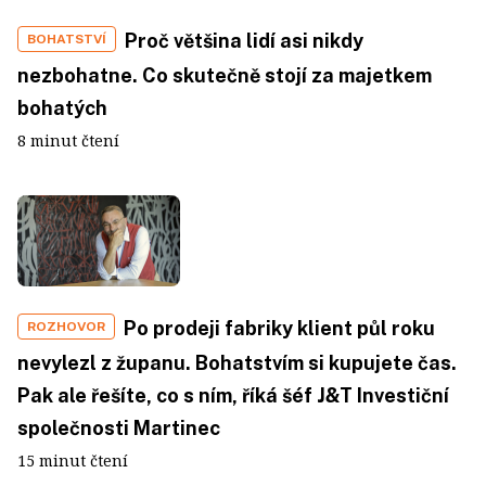
Proč většina lidí asi nikdy
BOHATSTVÍ
nezbohatne. Co skutečně stojí za majetkem
bohatých
8 minut čtení
Po prodeji fabriky klient půl roku
ROZHOVOR
nevylezl z županu. Bohatstvím si kupujete čas.
Pak ale řešíte, co s ním, říká šéf J&T Investiční
společnosti Martinec
15 minut čtení