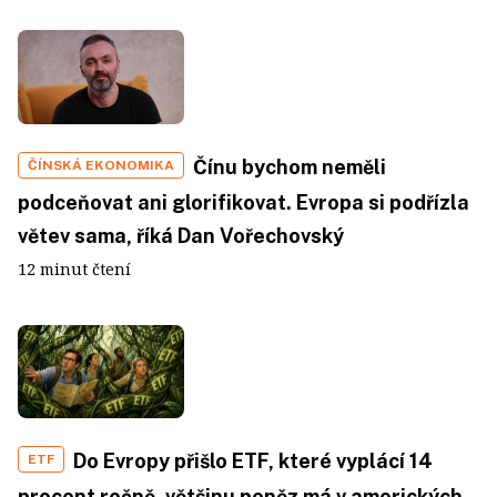
Čínu bychom neměli
ČÍNSKÁ EKONOMIKA
podceňovat ani glorifikovat. Evropa si podřízla
větev sama, říká Dan Vořechovský
12 minut čtení
Do Evropy přišlo ETF, které vyplácí 14
ETF
procent ročně, většinu peněz má v amerických