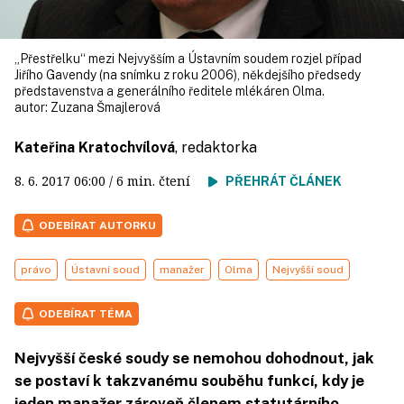
„Přestřelku“ mezi Nejvyšším a Ústavním soudem rozjel případ
Jiřího Gavendy (na snímku z roku 2006), někdejšího předsedy
představenstva a generálního ředitele mlékáren Olma.
autor:
Zuzana Šmajlerová
Kateřina Kratochvílová
, redaktorka
8. 6. 2017
06:00
/ 6 min. čtení
PŘEHRÁT ČLÁNEK
ODEBÍRAT AUTORKU
právo
Ústavní soud
manažer
Olma
Nejvyšší soud
ODEBÍRAT TÉMA
Nejvyšší české soudy se nemohou dohodnout, jak
se postaví k takzvanému souběhu funkcí, kdy je
jeden manažer zároveň členem statutárního