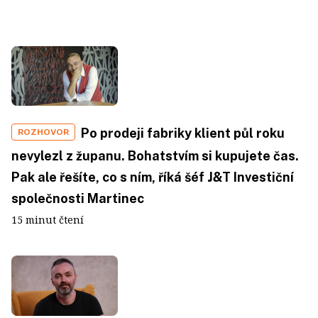
Po prodeji fabriky klient půl roku
ROZHOVOR
nevylezl z županu. Bohatstvím si kupujete čas.
Pak ale řešíte, co s ním, říká šéf J&T Investiční
společnosti Martinec
15 minut čtení