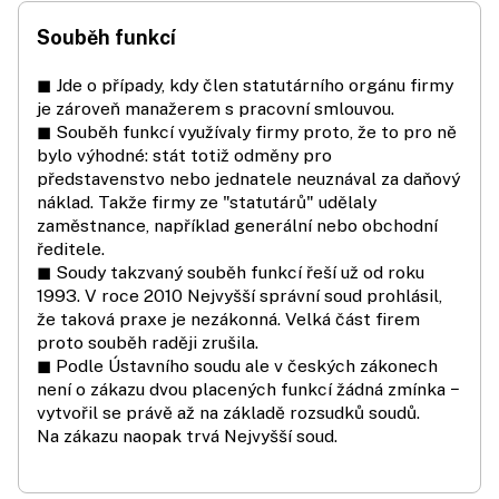
Souběh funkcí
◼ Jde o případy, kdy člen statutárního orgánu firmy
je zároveň manažerem s pracovní smlouvou.
◼ Souběh funkcí využívaly firmy proto, že to pro ně
bylo výhodné: stát totiž odměny pro
představenstvo nebo jednatele neuznával za daňový
náklad. Takže firmy ze "statutárů" udělaly
zaměstnance, například generální nebo obchodní
ředitele.
◼ Soudy takzvaný souběh funkcí řeší už od roku
1993. V roce 2010 Nejvyšší správní soud prohlásil,
že taková praxe je nezákonná. Velká část firem
proto souběh raději zrušila.
◼ Podle Ústavního soudu ale v českých zákonech
není o zákazu dvou placených funkcí žádná zmínka −
vytvořil se právě až na základě rozsudků soudů.
Na zákazu naopak trvá Nejvyšší soud.