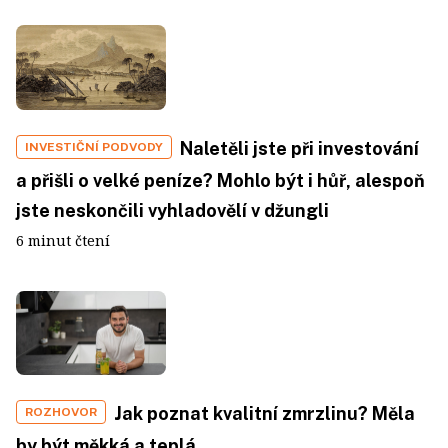
Naletěli jste při investování
INVESTIČNÍ PODVODY
a přišli o velké peníze? Mohlo být i hůř, alespoň
jste neskončili vyhladovělí v džungli
6 minut čtení
Jak poznat kvalitní zmrzlinu? Měla
ROZHOVOR
by být měkká a teplá