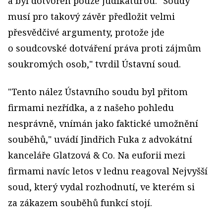
a byl dotvořen pouze judikaturou. "Soudy
musí pro takový závěr předložit velmi
přesvědčivé argumenty, protože jde
o soudcovské dotváření práva proti zájmům
soukromých osob," tvrdil Ústavní soud.
"Tento nález Ústavního soudu byl přitom
firmami nezřídka, a z našeho pohledu
nesprávně, vnímán jako faktické umožnění
souběhů," uvádí Jindřich Fuka z advokátní
kanceláře Glatzová & Co. Na euforii mezi
firmami navíc letos v lednu reagoval Nejvyšší
soud, který vydal rozhodnutí, ve kterém si
za zákazem souběhů funkcí stojí.