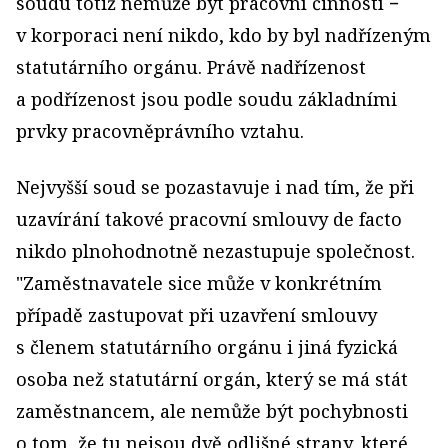
soudu totiž nemůže být pracovní činností −
v korporaci není nikdo, kdo by byl nadřízeným
statutárního orgánu. Právě nadřízenost
a podřízenost jsou podle soudu základními
prvky pracovněprávního vztahu.
Nejvyšší soud se pozastavuje i nad tím, že při
uzavírání takové pracovní smlouvy de facto
nikdo plnohodnotně nezastupuje společnost.
"Zaměstnavatele sice může v konkrétním
případě zastupovat při uzavření smlouvy
s členem statutárního orgánu i jiná fyzická
osoba než statutární orgán, který se má stát
zaměstnancem, ale nemůže být pochybnosti
o tom, že tu nejsou dvě odlišné strany, které