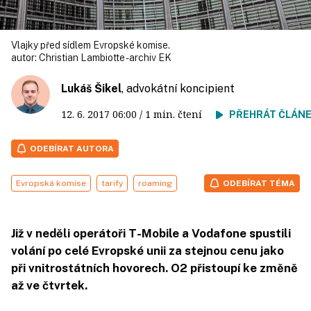
Vlajky před sídlem Evropské komise.
autor:
Christian Lambiotte - archiv EK
Lukáš Šikel
, advokátní koncipient
12. 6. 2017
06:00
/ 1 min. čtení
PŘEHRÁT ČLÁN
ODEBÍRAT AUTORA
Evropská komise
tarify
roaming
ODEBÍRAT TÉMA
Již v neděli operátoři T-Mobile a Vodafone spustili
volání po celé Evropské unii za stejnou cenu jako
při vnitrostátních hovorech. O2 přistoupí ke změně
až ve čtvrtek.