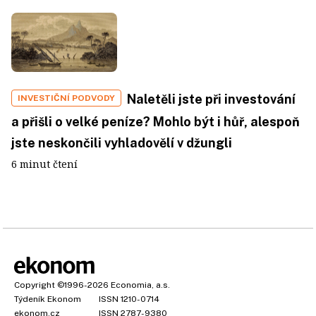
Naletěli jste při investování
INVESTIČNÍ PODVODY
a přišli o velké peníze? Mohlo být i hůř, alespoň
jste neskončili vyhladovělí v džungli
6 minut čtení
Copyright
©1996-2026
Economia, a.s.
Týdeník Ekonom
ISSN 1210-0714
ekonom.cz
ISSN 2787-9380