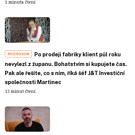
1 minuta čtení
Po prodeji fabriky klient půl roku
ROZHOVOR
nevylezl z županu. Bohatstvím si kupujete čas.
Pak ale řešíte, co s ním, říká šéf J&T Investiční
společnosti Martinec
15 minut čtení