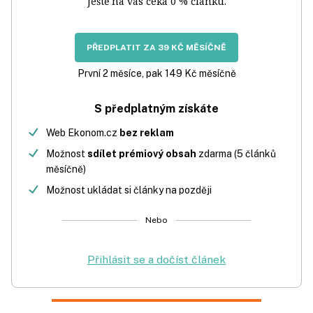
Ještě na vás čeká 0 % článku.
PŘEDPLATIT ZA 39 KČ MĚSÍČNĚ
První 2 měsíce, pak 149 Kč měsíčně
S předplatným získáte
Web Ekonom.cz
bez reklam
Možnost
sdílet prémiový obsah
zdarma (5 článků
měsíčně)
Možnost ukládat si články na později
Nebo
Přihlásit se a dočíst článek