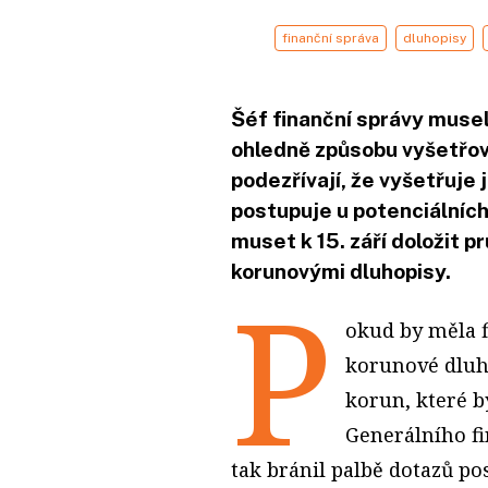
finanční správa
dluhopisy
Šéf finanční správy muse
ohledně způsobu vyšetřov
podezřívají, že vyšetřuje j
postupuje u potenciálníc
muset k 15. září doložit p
korunovými dluhopisy.
P
okud by měla f
korunové dluho
korun, které b
Generálního fi
tak bránil palbě dotazů posl