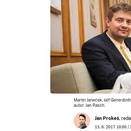
Martin Janeček, šéf Generálního
autor:
Jan Rasch
Jan Prokeš
, red
15. 6. 2017
10:00
/