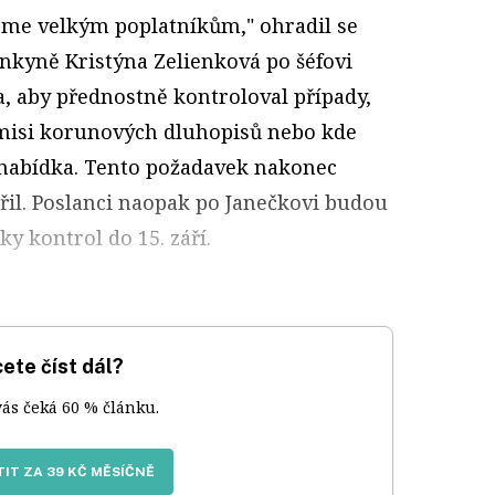
eme velkým poplatníkům," ohradil se
lankyně Kristýna Zelienková po šéfovi
a, aby přednostně kontroloval případy,
emisi korunových dluhopisů nebo kde
 nabídka. Tento požadavek nakonec
il. Poslanci naopak po Janečkovi budou
ky kontrol do 15. září.
ete číst dál?
vás čeká 60 % článku.
IT ZA 39 KČ MĚSÍČNĚ