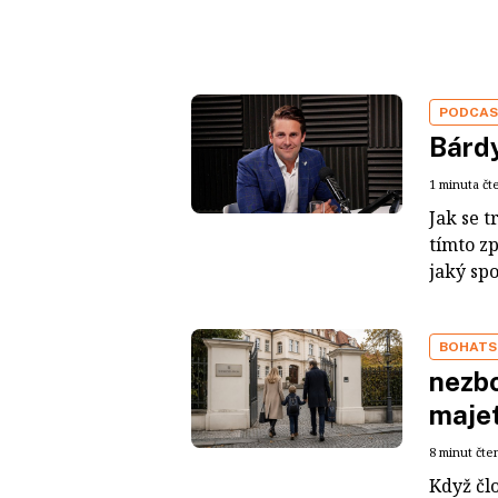
PODCA
Bárdy
1 minuta čt
Jak se t
tímto z
jaký sp
BOHATS
nezbo
maje
8 minut čte
Když čl