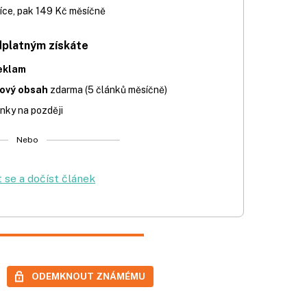
íce, pak 149 Kč měsíčně
dplatným získáte
eklam
iový obsah
zdarma (5 článků měsíčně)
nky na později
Nebo
t se a dočíst článek
ODEMKNOUT ZNÁMÉMU