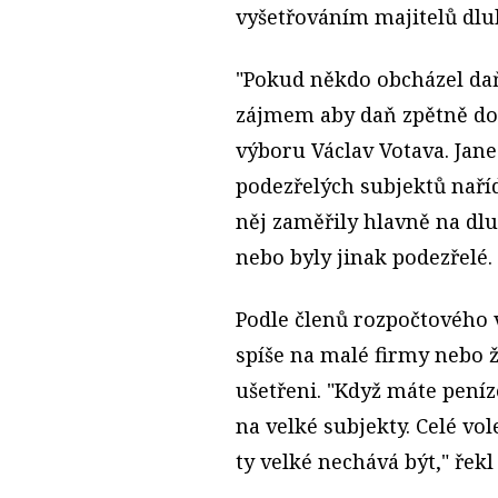
vyšetřováním majitelů dlu
"Pokud někdo obcházel daň
zájmem aby daň zpětně dop
výboru Václav Votava. Jan
podezřelých subjektů naříd
něj zaměřily hlavně na dl
nebo byly jinak podezřelé.
Podle členů rozpočtového 
spíše na malé firmy nebo ž
ušetřeni. "Když máte peníz
na velké subjekty. Celé vo
ty velké nechává být," řekl