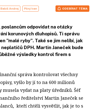
Babiš Andrej
Pilný Ivan
ODEBÍRAT TÉMA
l poslancům odpovídat na otázky
ání korunových dluhopisů. Ti správu
en "malé ryby". Také se jim nelíbí, jak
h neplatičů DPH. Martin Janeček bude
růběžné výsledky kontrol firem s
inanční správa kontrolovat všechny
pisy, vyšlo by jí to na 600 milionů
y musela vydat na platy úředníků.
Šéf
nančního ředitelství Martin Janeček se
anců, kteří chtěli vysvětlit, jak je to s