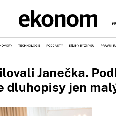
PŘ
HOVORY
TECHNOLOGIE
PODCASTY
DĚJINY BYZNYSU
PRÁVNÍ 
ilovali Janečka. Pod
e dluhopisy jen mal