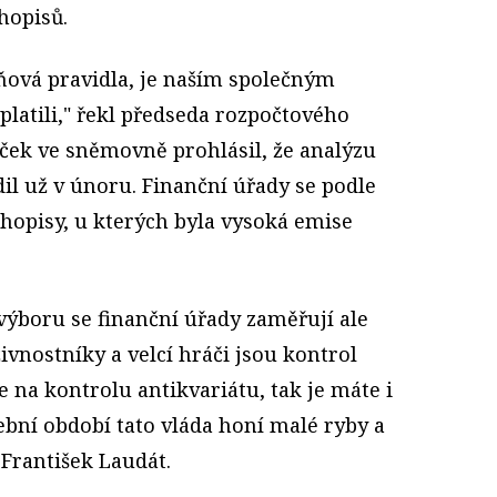
hopisů.
ová pravidla, je naším společným
latili," řekl předseda rozpočtového
eček ve sněmovně prohlásil, že analýzu
il už v únoru. Finanční úřady se podle
uhopisy, u kterých byla vysoká emise
výboru se finanční úřady zaměřují ale
ivnostníky a velcí hráči jsou kontrol
e na kontrolu antikvariátu, tak je máte i
lební období tato vláda honí malé ryby a
 František Laudát.