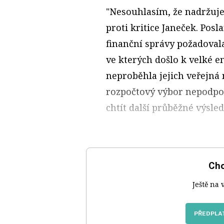
"Nesouhlasím, že nadržuj
proti kritice Janeček. Pos
finanční správy požadoval
ve kterých došlo k velké 
neproběhla jejich veřejná
rozpočtový výbor nepodpoř
chtít další průběžné výsled
Chc
Ještě na 
PŘEDPLAT