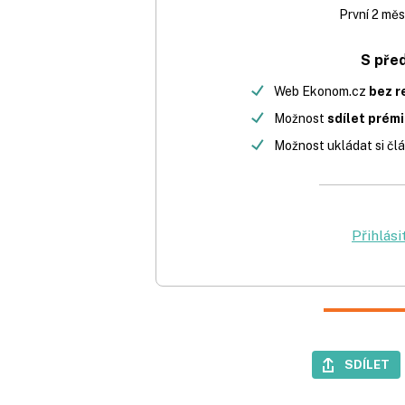
První 2 měs
S pře
Web Ekonom.cz
bez r
Možnost
sdílet prém
Možnost ukládat si člá
Přihlási
SDÍLET