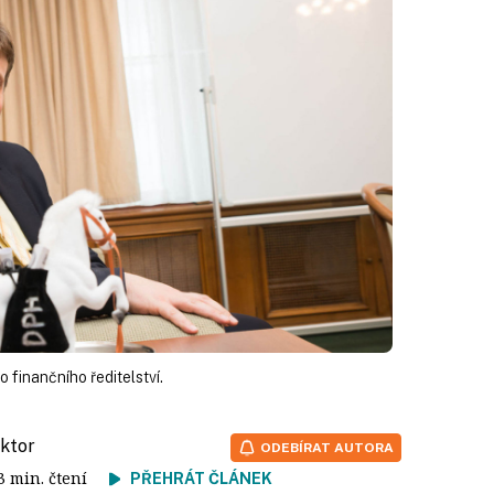
 finančního ředitelství.
aktor
ODEBÍRAT AUTORA
 3 min. čtení
PŘEHRÁT ČLÁNEK