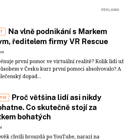
Na vlně podnikání s Markem
ST
m, ředitelem firmy VR Rescue
ení
rénuje první pomoc ve virtuální realitě? Kolik lidí už
působem v Česku kurz první pomoci absolvovalo? A
olečenský dopad...
Proč většina lidí asi nikdy
TVÍ
hatne. Co skutečně stojí za
tkem bohatých
ní
ověk chvíli brouzdá po YouTube, narazí na