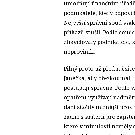
umožňují finančním úřadů
podnikatele, který odpoví
Nejvyšší správní soud však
příkazů zrušil. Podle soud
zlikvidovaly podnikatele, 
neprovinili.
Pilný proto už před měsíce
Janečka, aby přezkoumal, j
postupují správně. Podle vl
opatření využívají nadměrn
daní stačily mírnější pros
žádné z kritérií pro zajišt
které v minulosti neměly 