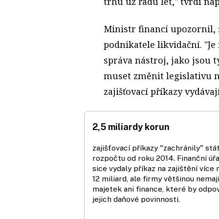
trhu už řadu let," tvrdí na
Ministr financí upozornil, 
podnikatele likvidační. "J
správa nástroj, jako jsou 
muset změnit legislativu 
zajišťovací příkazy vydávají
2,5 miliardy korun
zajišťovací příkazy "zachránily" st
rozpočtu od roku 2014. Finanční úř
sice vydaly příkaz na zajištění více 
12 miliard, ale firmy většinou nemaj
majetek ani finance, které by odpov
jejich daňové povinnosti.