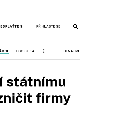
EDPLAŤTE SI
PŘIHLASTE SE
BENATIVE
RÁDCE
LOGISTIKA
í státnímu
ničit firmy