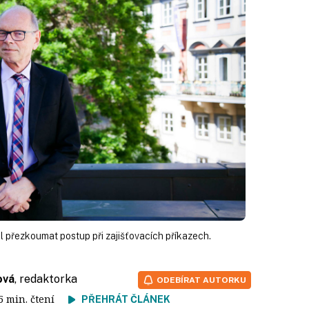
al přezkoumat postup při zajišťovacích příkazech.
ová
, redaktorka
ODEBÍRAT AUTORKU
 5 min. čtení
PŘEHRÁT ČLÁNEK