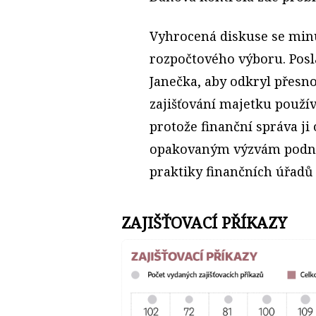
Vyhrocená diskuse se minu
rozpočtového výboru. Posla
Janečka, aby odkryl přesn
zajišťování majetku použív
protože finanční správa ji
opakovaným výzvám podnika
praktiky finančních úřadů 
ZAJIŠŤOVACÍ PŘÍKAZY