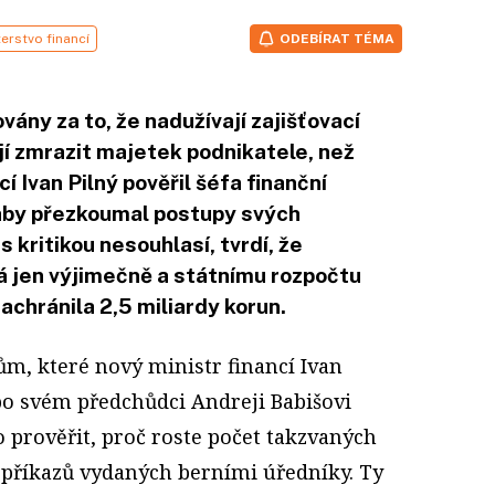
erstvo financí
ODEBÍRAT TÉMA
ovány za to, že nadužívají zajišťovací
jí zmrazit majetek podnikatele, než
í Ivan Pilný pověřil šéfa finanční
aby přezkoumal postupy svých
s kritikou nesouhlasí, tvrdí, že
vá jen výjimečně a státnímu rozpočtu
achránila 2,5 miliardy korun.
m, které nový ministr financí Ivan
 po svém předchůdci Andreji Babišovi
o prověřit, proč roste počet takzvaných
h příkazů vydaných berními úředníky. Ty