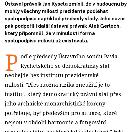
Ústavní právník Jan Kysela zmínil, že v budoucnu by
mohly všechny milosti prezidenta podléhat
spolupodpisu například předsedy vlády. Jeho názor
pak podpořil i další ústavní právník Aleš Gerloch,
který připomněl, že v minulosti forma
spolupodpisu milostí už existovala.
P
odle předsedy Ústavního soudu Pavla
Rychetského se
demokratický stát
neobejde bez institutu prezidentské
milosti.
"Přes možná rizika zneužití je to
institut, který demokratický právní stát přes
jeho archaické monarchistické kořeny
potřebuje, byť především pro situace, které
nejsou v období harmonie a fungování
právního státu, ale které kdykoliv hrozí," řekl