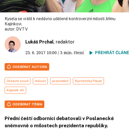
Kysela se vrátil k nedávno udělené kontroverzní milosti Jiřímu
Kajínkovi.
autor:
DVTV
Lukáš Prchal
, redaktor
23. 6. 2017
10:00
/ 3 min. čtení
PŘEHRÁT ČLÁN
ODEBÍRAT AUTORA
Ústavní soud
milost
prezident
Rychetský Pavel
Kajínek Jiří
ODEBÍRAT TÉMA
Přední čeští odborníci debatovali v Poslanecké
sněmovně o milostech prezidenta republiky.