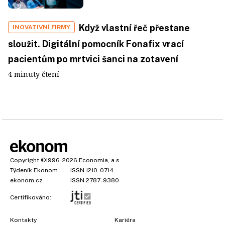
Když vlastní řeč přestane
INOVATIVNÍ FIRMY
sloužit. Digitální pomocník Fonafix vrací
pacientům po mrtvici šanci na zotavení
4 minuty čtení
Copyright
©1996-2026
Economia, a.s.
Týdeník Ekonom
ISSN 1210-0714
ekonom.cz
ISSN 2787-9380
Certifikováno:
Kontakty
Kariéra