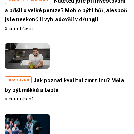
Naletěli jste při investování
INVESTIČNÍ PODVODY
a přišli o velké peníze? Mohlo být i hůř, alespoň
jste neskončili vyhladovělí v džungli
6 minut čtení
Jak poznat kvalitní zmrzlinu? Měla
ROZHOVOR
by být měkká a teplá
8 minut čtení