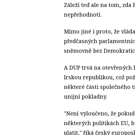
Záleží teď ale na tom, zda 
nepřehodnotí.
Mimo jiné i proto, že vl
předčasných parlamentních
sněmovně bez Demokratické
A DUP trvá na otevřených 
Irskou republikou, což pož
některé části společného t
unijní pokladny.
"Není vyloučeno, že pokud
některých politikách EU, 
platit," říká český europos