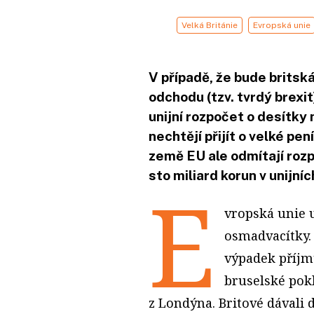
Velká Británie
Evropská unie
V případě, že bude britsk
odchodu (tzv. tvrdý brexit
unijní rozpočet o desítky 
nechtějí přijít o velké pen
země EU ale odmítají rozpo
sto miliard korun v unijníc
E
vropská unie
u
osmadvacítky
výpadek příjm
bruselské pok
z Londýna. Britové dávali d