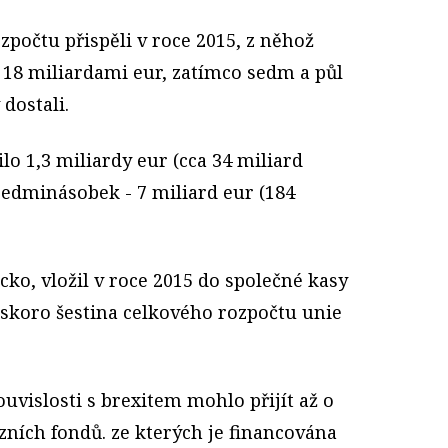
počtu přispěli v roce 2015, z něhož
, 18 miliardami eur, zatímco sedm a půl
dostali.
lo 1,3 miliardy eur (cca 34 miliard
sedminásobek - 7 miliard eur (184
ko, vložil v roce 2015 do společné kasy
a skoro šestina celkového rozpočtu unie
ouvislosti s brexitem
mohlo přijít až o
ezních fondů. ze kterých je financována