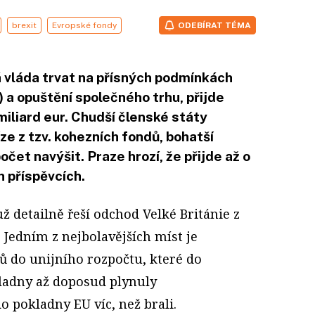
brexit
Evropské fondy
ODEBÍRAT TÉMA
á vláda trvat na přísných podmínkách
) a opuštění společného trhu, přijde
miliard eur. Chudší členské státy
íze z tzv. kohezních fondů, bohatší
čet navýšit. Praze hrozí, že přijde až o
h příspěvcích.
ž detailně řeší odchod
Velké Británie
z
.
Jedním z nejbolavějších míst je
ů do unijního rozpočtu, které do
ladny až doposud plynuly
o pokladny EU víc, než brali.