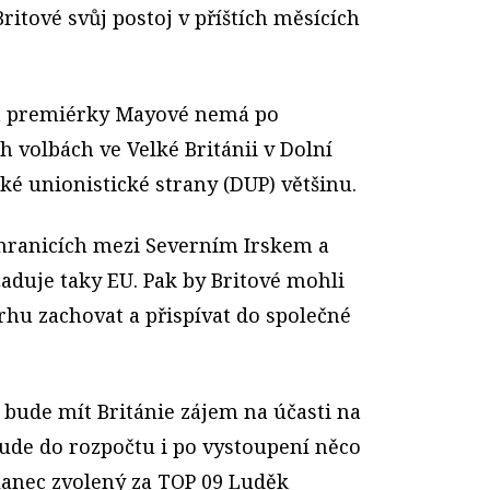
Britové svůj postoj v příštích měsících
áda premiérky Mayové nemá po
 volbách ve Velké Británii v Dolní
 unionistické strany (DUP) většinu.
hranicích mezi Severním Irskem a
aduje taky EU. Pak by Britové mohli
rhu zachovat a přispívat do společné
 bude mít Británie zájem na účasti na
bude do rozpočtu i po vystoupení něco
lanec zvolený za
TOP 09 Luděk