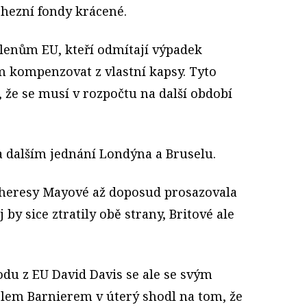
ohezní fondy krácené.
členům EU, kteří odmítají výpadek
 kompenzovat z vlastní kapsy. Tyto
, že se musí v rozpočtu na další období
na dalším jednání Londýna a Bruselu.
heresy Mayové
až doposud prosazovala
 by sice ztratily obě strany, Britové ale
odu z EU David Davis se ale se svým
lem Barnierem v úterý shodl na tom, že