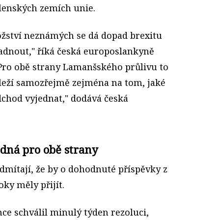
členských zemích unie.
ství neznámých se dá dopad brexitu
adnout," říká česká europoslankyně
Pro obě strany
Lamanšského průlivu
to
leží samozřejmě zejména na tom, jaké
chod vyjednat," dodává česká
dná pro obě strany
dmítají, že by o dohodnuté příspěvky z
oky měly přijít.
e schválil minulý týden rezoluci,