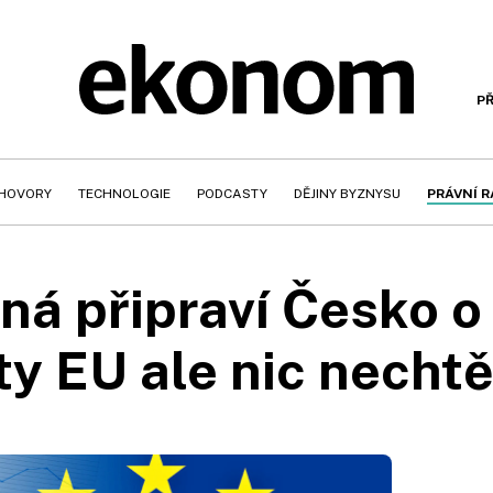
PŘ
HOVORY
TECHNOLOGIE
PODCASTY
DĚJINY BYZNYSU
PRÁVNÍ 
ná připraví Česko o 
ty EU ale nic nechtě