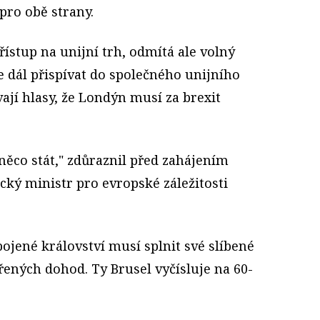
ro obě strany.
řístup na unijní trh, odmítá ale volný
 dál přispívat do společného unijního
vají hlasy, že Londýn musí za brexit
něco stát," zdůraznil před zahájením
ý ministr pro evropské záležitosti
pojené království musí splnit své slíbené
vřených dohod. Ty Brusel vyčísluje na 60-