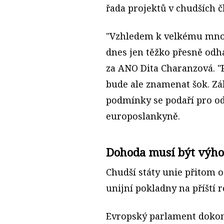
řada projektů v chudších 
"Vzhledem k velkému množ
dnes jen těžko přesně odh
za
ANO
Dita Charanzová. "
bude ale znamenat šok. Zá
podmínky se podaří pro od
europoslankyně.
Dohoda musí být výho
Chudší státy unie přitom o
unijní pokladny na příští r
Evropský parlament dokonc