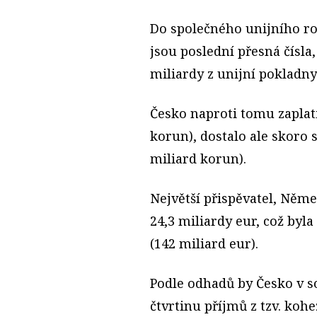
Do společného unijního roz
jsou poslední přesná čísla
miliardy z unijní pokladny 
Česko
naproti tomu zaplati
korun), dostalo ale skoro 
miliard korun).
Největší přispěvatel,
Němec
24,3 miliardy eur, což byl
(142 miliard eur).
Podle odhadů by Česko v s
čtvrtinu příjmů z tzv. koh