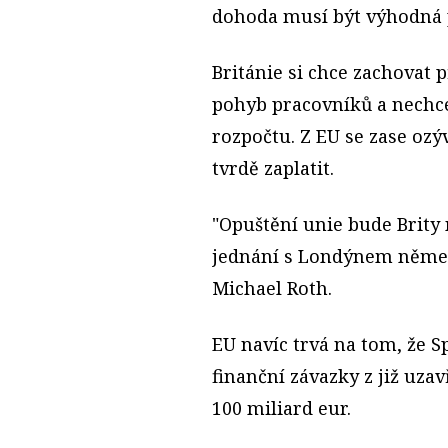
dohoda musí být výhodná p
Británie si chce zachovat p
pohyb pracovníků a nechce
rozpočtu. Z EU se zase ozý
tvrdě zaplatit.
"Opuštění unie bude Brity 
jednání s Londýnem německ
Michael Roth.
EU navíc trvá na tom, že S
finanční závazky z již uza
100 miliard eur.