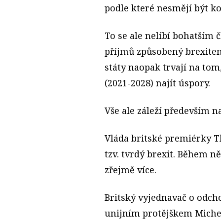
podle které nesmějí být k
To se ale nelíbí bohatším 
příjmů způsobený brexitem
státy naopak trvají na tom
(2021-2028) najít úspory.
Vše ale záleží především 
Vláda britské premiérky
T
tzv. tvrdý brexit. Během něj
zřejmě více.
Britský vyjednavač o odch
unijním protějškem Miche