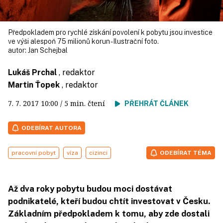
Předpokladem pro rychlé získání povolení k pobytu jsou investice
ve výši alespoň 75 milionů korun - Ilustrační foto.
autor:
Jan Schejbal
Lukáš Prchal
, redaktor
Martin Ťopek
, redaktor
7. 7. 2017
10:00
/ 5 min. čtení
PŘEHRÁT ČLÁNEK
ODEBÍRAT AUTORA
pracovní pobyt
víza
cizinci
ODEBÍRAT TÉMA
Až dva roky pobytu budou moci dostávat
podnikatelé, kteří budou chtít investovat v Česku.
Základním předpokladem k tomu, aby zde dostali