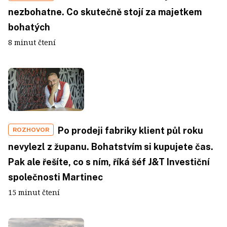
nezbohatne. Co skutečně stojí za majetkem
bohatých
8 minut čtení
Po prodeji fabriky klient půl roku
ROZHOVOR
nevylezl z županu. Bohatstvím si kupujete čas.
Pak ale řešíte, co s ním, říká šéf J&T Investiční
společnosti Martinec
15 minut čtení