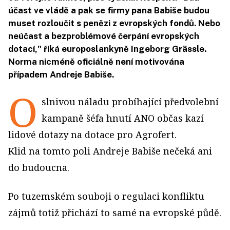
účast ve vládě a pak se firmy pana Babiše budou
muset rozloučit s penězi z evropských fondů. Nebo
neúčast a bezproblémové čerpání evropských
dotací," říká europoslankyně Ingeborg Grässle.
Norma nicméně oficiálně není motivována
případem Andreje Babiše.
O
slnivou náladu probíhající předvolební
kampaně šéfa hnutí ANO občas kazí
lidové dotazy na dotace pro Agrofert.
Klid na tomto poli Andreje Babiše nečeká ani
do budoucna.
Po tuzemském souboji o regulaci konfliktu
zájmů totiž přichází to samé na evropské půdě.