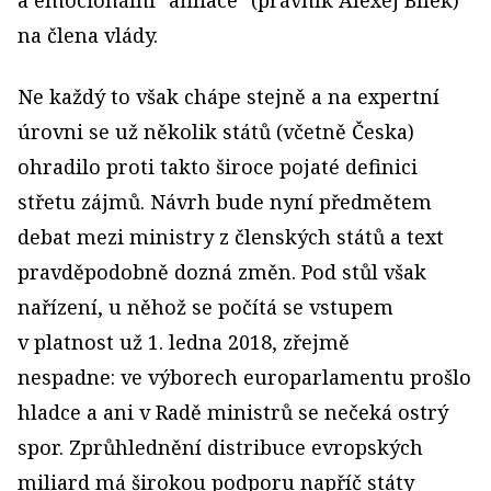
a emocionální "afiliace" (právník Alexej Bílek)
na člena vlády.
Ne každý to však chápe stejně a na expertní
úrovni se už několik států (včetně Česka)
ohradilo proti takto široce pojaté definici
střetu zájmů. Návrh bude nyní předmětem
debat mezi ministry z členských států a text
pravděpodobně dozná změn. Pod stůl však
nařízení, u něhož se počítá se vstupem
v platnost už 1. ledna 2018, zřejmě
nespadne: ve výborech europarlamentu prošlo
hladce a ani v Radě ministrů se nečeká ostrý
spor. Zprůhlednění distribuce evropských
miliard má širokou podporu napříč státy