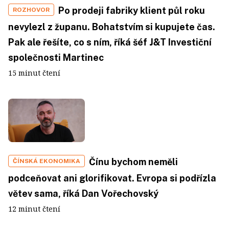
Po prodeji fabriky klient půl roku
ROZHOVOR
nevylezl z županu. Bohatstvím si kupujete čas.
Pak ale řešíte, co s ním, říká šéf J&T Investiční
společnosti Martinec
15 minut čtení
Čínu bychom neměli
ČÍNSKÁ EKONOMIKA
podceňovat ani glorifikovat. Evropa si podřízla
větev sama, říká Dan Vořechovský
12 minut čtení