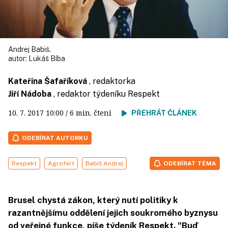
Andrej Babiš.
autor:
Lukáš Bíba
Kateřina Šafaříková
, redaktorka
Jiří Nádoba
, redaktor týdeníku Respekt
10. 7. 2017
10:00
/ 6 min. čtení
PŘEHRÁT ČLÁNEK
ODEBÍRAT AUTORKU
Respekt
Agrofert
Babiš Andrej
ODEBÍRAT TÉMA
Brusel chystá zákon, který nutí politiky k
razantnějšímu oddělení jejich soukromého byznysu
od veřejné funkce, píše týdeník Respekt. "Buď