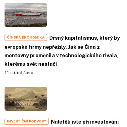
Drsný kapitalismus, který by
ČÍNSKÁ EKONOMIKA
evropské firmy nepřežily. Jak se Čína z
montovny proměnila v technologického rivala,
kterému svět nestačí
11 minut čtení
Naletěli jste při investování
INVESTIČNÍ PODVODY