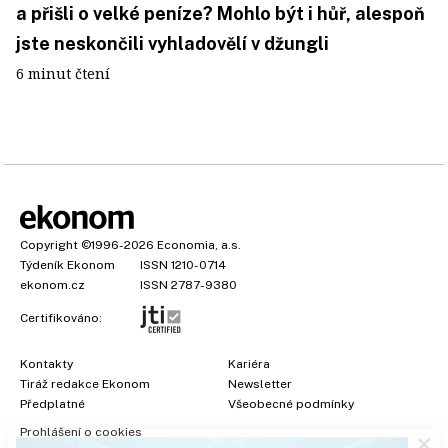
a přišli o velké peníze? Mohlo být i hůř, alespoň
jste neskončili vyhladovělí v džungli
6 minut čtení
Copyright
©1996-2026
Economia, a.s.
Týdeník Ekonom
ISSN 1210-0714
ekonom.cz
ISSN 2787-9380
Certifikováno:
Kontakty
Kariéra
Tiráž redakce Ekonom
Newsletter
×
Předplatné
Všeobecné podmínky
Prohlášení o cookies