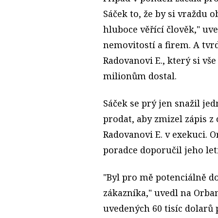
Sáček to, že by si vraždu o
hluboce věřící člověk," uve
nemovitostí a firem. A tvrd
Radovanovi E., který si vš
milionům dostal.
Sáček se prý jen snažil je
prodat, aby zmizel zápis z
Radovanovi E. v exekuci. 
poradce doporučil jeho let
"Byl pro mě potenciálně d
zákazníka," uvedl na Orba
uvedených 60 tisíc dolarů 