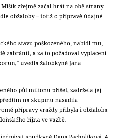
e Mišík zřejmě začal hrát na obě strany.
dle obžaloby – totiž o přípravě údajné
ického stavu poškozeného, nabídl mu,
ě zabránit, a za to požadoval vyplacení
c korun," uvedla žalobkyně Jana
eného půl milionu přišel, zadržela jej
e předtím na skupinu nasadila
romě přípravy vraždy přibyla i obžaloba
 loňského října ve vazbě.
rojednávat soudkyně Dana Pacholíková. A