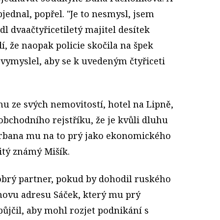
bjednal, popřel. "Je to nesmysl, jsem
dl dvaačtyřicetiletý majitel desítek
í, že naopak policie skočila na špek
e vymyslel, aby se k uvedeným čtyřiceti
dnu ze svých nemovitostí, hotel na Lipně,
 obchodního rejstříku, že je kvůli dluhu
Orbana mu na to prý jako ekonomického
itý známý Mišík.
obrý partner, pokud by dohodil ruského
novu adresu Sáček, který mu prý
půjčil, aby mohl rozjet podnikání s