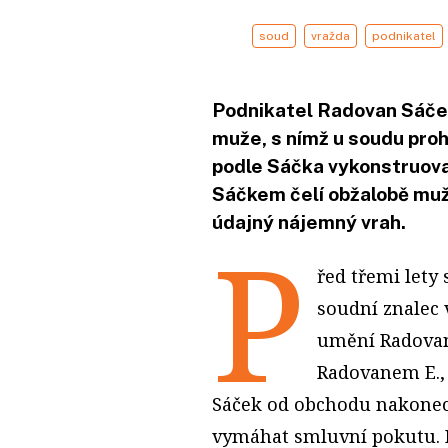
soud
vražda
podnikatel
Podnikatel Radovan Sáček
muže, s nímž u soudu prohr
podle Sáčka vykonstruova
Sáčkem čelí obžalobě muž
údajný nájemný vrah.
P
řed třemi lety
soudní znalec 
umění Radovan
Radovanem E., 
Sáček od obchodu nakonec 
vymáhat smluvní pokutu. R