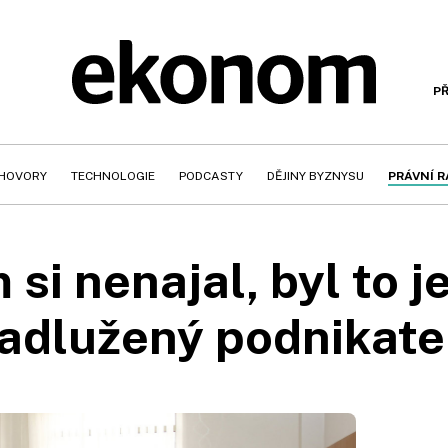
PŘ
HOVORY
TECHNOLOGIE
PODCASTY
DĚJINY BYZNYSU
PRÁVNÍ 
 si nenajal, byl to j
 zadlužený podnikate