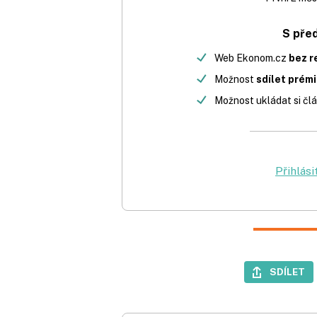
S pře
Web Ekonom.cz
bez r
Možnost
sdílet prém
Možnost ukládat si člá
Přihlási
SDÍLET