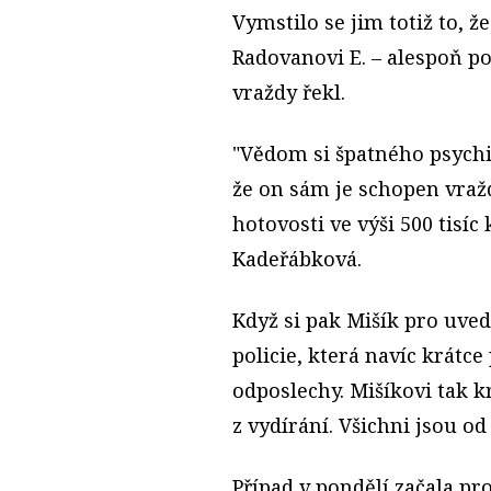
Vymstilo se jim totiž to, ž
Radovanovi E. – alespoň po
vraždy řekl.
"Vědom si špatného psych
že on sám je schopen vražd
hotovosti ve výši 500 tisí
Kadeřábková.
Když si pak Mišík pro uved
policie, která navíc krátc
odposlechy. Mišíkovi tak k
z vydírání. Všichni jsou od
Případ v pondělí začala p