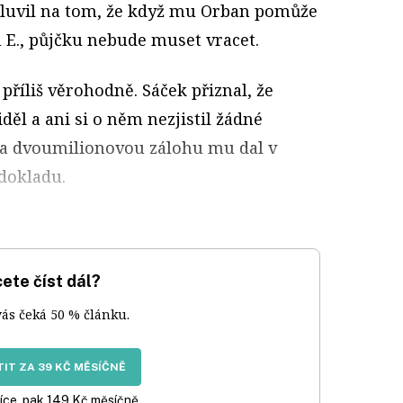
mluvil na tom, že když mu Orban pomůže
E., půjčku nebude muset vracet.
příliš věrohodně. Sáček přiznal, že
ěl a ani si o něm nezjistil žádné
ka dvoumilionovou zálohu mu dal v
 dokladu.
ete číst dál?
vás čeká 50 % článku.
IT ZA 39 KČ MĚSÍČNĚ
íce, pak 149 Kč měsíčně