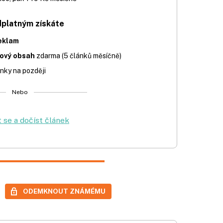
dplatným získáte
eklam
iový obsah
zdarma (5 článků měsíčně)
nky na později
Nebo
t se a dočíst článek
ODEMKNOUT ZNÁMÉMU