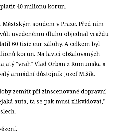
platit 40 milionů korun.
d Městským soudem v Praze. Před ním
i kvůli uvedenému dluhu objednal vraždu
atil 60 tisíc eur zálohy. A celkem byl
ilionů korun. Na lavici obžalovaných
 najatý "vrah" Vlad Orban z Rumunska a
valý armádní důstojník Jozef Mišík.
loby zemřít při zinscenované dopravní
jaká auta, ta se pak musí zlikvidovat,"
slech.
vězení.