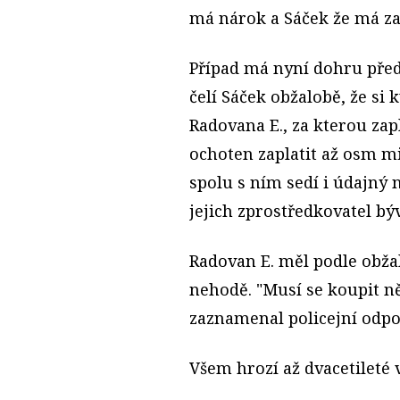
má nárok a Sáček že má za
Případ má nyní dohru pře
čelí Sáček obžalobě, že s
Radovana E., za kterou zapl
ochoten zaplatit až osm m
spolu s ním sedí i údajný
jejich zprostředkovatel bý
Radovan E. měl podle obža
nehodě. "Musí se koupit ně
zaznamenal policejní odpo
Všem hrozí až dvacetileté 