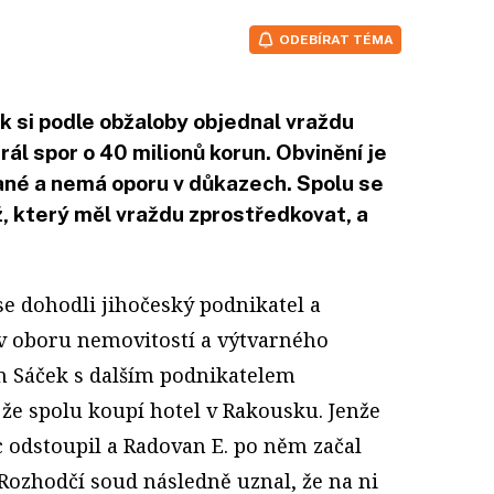
ODEBÍRAT TÉMA
 si podle obžaloby objednal vraždu
ál spor o 40 milionů korun. Obvinění je
né a nemá oporu v důkazech. Spolu se
, který měl vraždu zprostředkovat, a
 se dohodli jihočeský podnikatel a
v oboru nemovitostí a výtvarného
 Sáček s dalším podnikatelem
že spolu koupí hotel v Rakousku. Jenže
odstoupil a Radovan E. po něm začal
ozhodčí soud následně uznal, že na ni