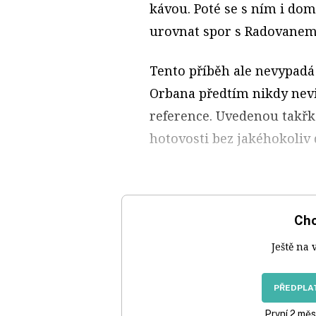
kávou. Poté se s ním i do
urovnat spor s Radovanem 
Tento příběh ale nevypadá 
Orbana předtím nikdy nevid
reference. Uvedenou takř
hotovosti bez jakéhokoliv
Chc
Ještě na 
PŘEDPLAT
První 2 měs