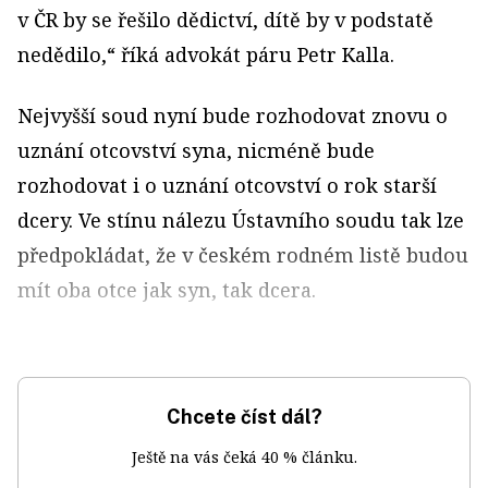
v ČR by se řešilo dědictví, dítě by v podstatě
nedědilo,“ říká advokát páru Petr Kalla.
Nejvyšší soud nyní bude rozhodovat znovu o
uznání otcovství syna, nicméně bude
rozhodovat i o uznání otcovství o rok starší
dcery. Ve stínu nálezu Ústavního soudu tak lze
předpokládat, že v českém rodném listě budou
mít oba otce jak syn, tak dcera.
Chcete číst dál?
Ještě na vás čeká 40 % článku.