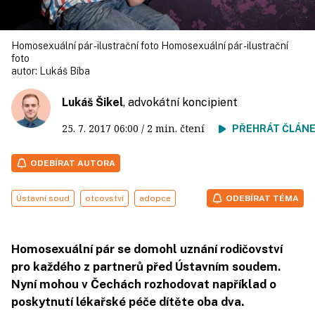
Homosexuální pár - ilustrační foto Homosexuální pár - ilustrační
foto
autor:
Lukáš Bíba
Lukáš Šikel
, advokátní koncipient
25. 7. 2017
06:00
/ 2 min. čtení
PŘEHRÁT ČLÁN
ODEBÍRAT AUTORA
Ústavní soud
otcovství
adopce
ODEBÍRAT TÉMA
Homosexuální pár se domohl uznání rodičovství
pro každého z partnerů před Ústavním soudem.
Nyní mohou v Čechách rozhodovat například o
poskytnutí lékařské péče dítěte oba dva.