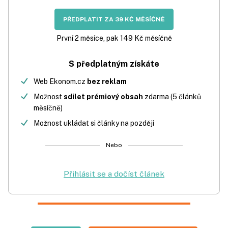
PŘEDPLATIT ZA 39 KČ MĚSÍČNĚ
První 2 měsíce, pak 149 Kč měsíčně
S předplatným získáte
Web Ekonom.cz
bez reklam
Možnost
sdílet prémiový obsah
zdarma (5 článků
měsíčně)
Možnost ukládat si články na později
Nebo
Přihlásit se a dočíst článek