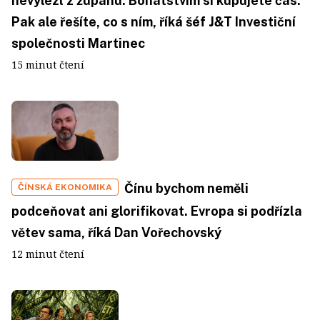
nevylezl z županu. Bohatstvím si kupujete čas.
Pak ale řešíte, co s ním, říká šéf J&T Investiční
společnosti Martinec
15 minut čtení
Čínu bychom neměli
ČÍNSKÁ EKONOMIKA
podceňovat ani glorifikovat. Evropa si podřízla
větev sama, říká Dan Vořechovský
12 minut čtení