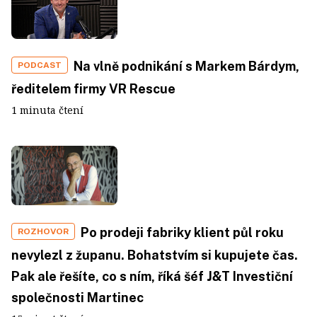
Na vlně podnikání s Markem Bárdym,
PODCAST
ředitelem firmy VR Rescue
1 minuta čtení
Po prodeji fabriky klient půl roku
ROZHOVOR
nevylezl z županu. Bohatstvím si kupujete čas.
Pak ale řešíte, co s ním, říká šéf J&T Investiční
společnosti Martinec