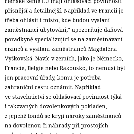
členské země EU mají ohlašovací povinnosti
přísnější a detailnější. Například ve Francii je
třeba ohlásit i místo, kde budou vyslaní
zaměstnanci ubytováni," upozorňuje daňová
poradkyně specializující se na zaměstnávání
cizinců a vysílání zaměstnanců Magdaléna
Vyškovská. Navíc v zemích, jako je Německo,
Francie, Belgie nebo Rakousko, to nemusí být
jen pracovní úřady, komu je potřeba
zahraniční cestu oznámit. Například
ve stavebnictví se ohlašovací povinnost týká
i takzvaných dovolenkových pokladen,
z jejichž fondů se kryjí nároky zaměstnanců
na dovolenou či náhrady při prostojích