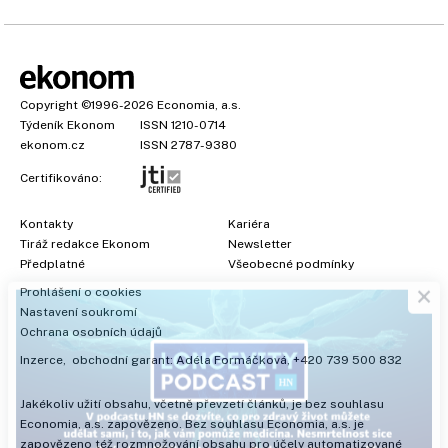
Copyright
©1996-2026
Economia, a.s.
Týdeník Ekonom
ISSN 1210-0714
ekonom.cz
ISSN 2787-9380
Certifikováno:
Kontakty
Kariéra
Tiráž redakce Ekonom
Newsletter
×
Předplatné
Všeobecné podmínky
Prohlášení o cookies
Nastavení soukromí
Ochrana osobních údajů
Inzerce
, obchodní garant:
Adéla Formáčková
,
+420 739 500 832
Jakékoliv užití obsahu, včetně převzetí článků, je bez souhlasu
Economia, a.s. zapovězeno. Bez souhlasu Economia, a.s. je
zapovězeno též rozmnožování obsahu pro účely automatizované