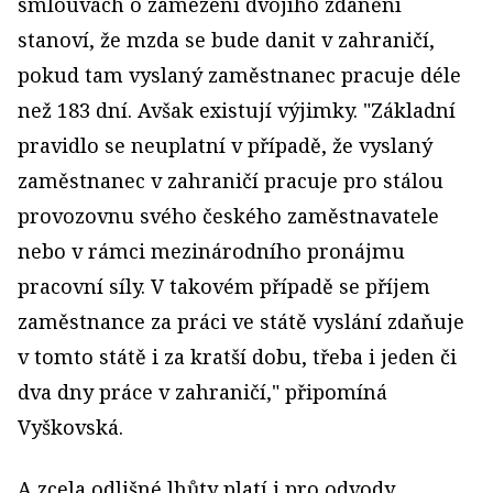
smlouvách o zamezení dvojího zdanění
stanoví, že mzda se bude danit v zahraničí,
pokud tam vyslaný zaměstnanec pracuje déle
než 183 dní. Avšak existují výjimky. "Základní
pravidlo se neuplatní v případě, že vyslaný
zaměstnanec v zahraničí pracuje pro stálou
provozovnu svého českého zaměstnavatele
nebo v rámci mezinárodního pronájmu
pracovní síly. V takovém případě se příjem
zaměstnance za práci ve státě vyslání zdaňuje
v tomto státě i za kratší dobu, třeba i jeden či
dva dny práce v zahraničí," připomíná
Vyškovská.
A zcela odlišné lhůty platí i pro odvody