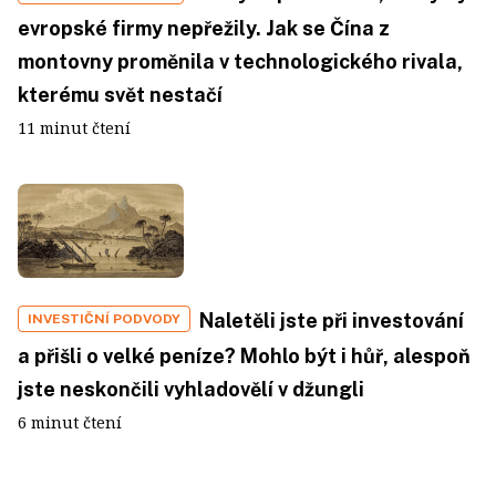
evropské firmy nepřežily. Jak se Čína z
montovny proměnila v technologického rivala,
kterému svět nestačí
11 minut čtení
Naletěli jste při investování
INVESTIČNÍ PODVODY
a přišli o velké peníze? Mohlo být i hůř, alespoň
jste neskončili vyhladovělí v džungli
6 minut čtení