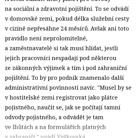
na sociál­ní a zdravotní pojištění. To se odvádí
v domovské ze­mi, pokud délka služební cesty
v cizině nepřesáhne 24 měsíců. Avšak ani toto
pravidlo není neprolomitelné,
a zaměstnavatelé si tak musí hlídat, jestli
jejich pracovníci nespadají pod některou
ze zákonných výjimek a tím i pod zahraniční
pojištění. To by pro podnik znamenalo další
administrativní povinnosti navíc. "Musel by se
v hostitelské zemi registrovat jako plátce
pojistného, naučit se, jak se počítají tamní
odvody pojistného, a odvádět je tam
ve lhůtách a na formulářích platných
v zahraničí," uvádí Vyškovská.