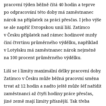
pracovní týden běžně čítá 40 hodin a teprve
po odpracování této doby má zaměstnanec
nárok na příplatek za práci přesčas. I jeho výše
se ale napříč Evropskou unií liší. Zatímco
v Česku příplatek nad rámec hodinové mzdy
činí čtvrtinu průměrného výdělku, například
v Lotyšsku má zaměstnanec nárok nejméně
na 100 procent průměrného výdělku.
Liší se i limity maximální délky pracovní doby.
Zatímco v Česku může běžná pracovní směna
trvat až 12 hodin a nadto ještě může šéf nařídit
zaměstnanci až čtyři hodiny práce přesčas,
jiné země mají limity přísnější. Tak třeba