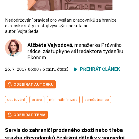
Nedodržování pravidel pro vysílání pracovníků za hranice
evropské státy trestají vysokými pokutami.
autor:
Vojta Šeda
Alžběta Vejvodová
, manažerka Právního
rádce, zástupkyně šéfredaktora týdeníku
Ekonom
26. 7. 2017
06:00
/ 6 min. čtení
PŘEHRÁT ČLÁNEK
ODEBÍRAT AUTORKU
cestování
právo
minimální mzda
zaměstnanec
ODEBÍRAT TÉMA
Servis do zahraničí prodaného zboží nebo třeba
stavba dřevodomků českými dělníky v sousední