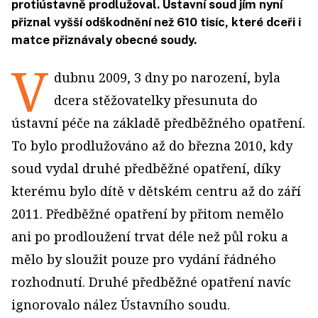
protiústavně prodlužoval. Ústavní soud jím nyní
přiznal vyšší odškodnění než 610 tisíc, které dceři i
matce přiznávaly obecné soudy.
V
dubnu 2009, 3 dny po narození, byla
dcera stěžovatelky přesunuta do
ústavní péče na základě předběžného opatření.
To bylo prodlužováno až do března 2010, kdy
soud vydal druhé předběžné opatření, díky
kterému bylo dítě v dětském centru až do září
2011. Předběžné opatření by přitom nemělo
ani po prodloužení trvat déle než půl roku a
mělo by sloužit pouze pro vydání řádného
rozhodnutí. Druhé předběžné opatření navíc
ignorovalo nález Ústavního soudu.