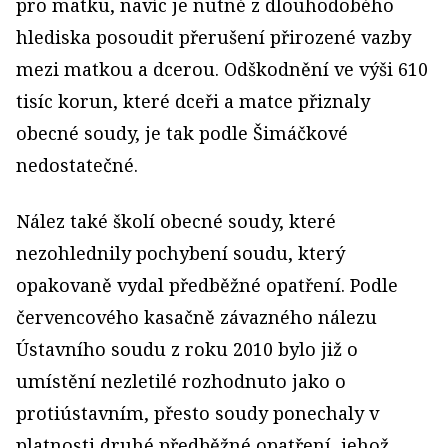
pro matku, navíc je nutné z dlouhodobého
hlediska posoudit přerušení přirozené vazby
mezi matkou a dcerou. Odškodnění ve výši 610
tisíc korun, které dceři a matce přiznaly
obecné soudy, je tak podle Šimáčkové
nedostatečné.
Nález také školí obecné soudy, které
nezohlednily pochybení soudu, který
opakovaně vydal předběžné opatření. Podle
červencového kasačně závazného nálezu
Ústavního soudu z roku 2010 bylo již o
umístění nezletilé rozhodnuto jako o
protiústavním, přesto soudy ponechaly v
platnosti druhé předběžné opatření, jehož