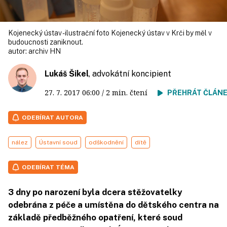
Kojenecký ústav - ilustrační foto Kojenecký ústav v Krči by měl v
budoucnosti zaniknout.
autor:
archiv HN
Lukáš Šikel
, advokátní koncipient
27. 7. 2017
06:00
/ 2 min. čtení
PŘEHRÁT ČLÁN
ODEBÍRAT AUTORA
nález
Ústavní soud
odškodnění
dítě
ODEBÍRAT TÉMA
3 dny po narození byla dcera stěžovatelky
odebrána z péče a umístěna do dětského centra na
základě předběžného opatření, které soud