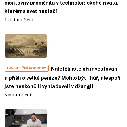
montovny proměnila v technologického rivala,
kterému svět nestačí
11 minut čtení
Naletěli jste při investování
INVESTIČNÍ PODVODY
a přišli o velké peníze? Mohlo být i hůř, alespoň
jste neskončili vyhladovělí v džungli
6 minut čtení