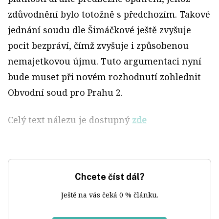
zdůvodnění bylo totožně s předchozím. Takové
jednání soudu dle Šimáčkové ještě zvyšuje
pocit bezpráví, čímž zvyšuje i způsobenou
nemajetkovou újmu. Tuto argumentaci nyní
bude muset při novém rozhodnutí zohlednit
Obvodní soud pro Prahu 2.
Celý text nálezu je dostupný
zde
Chcete číst dál?
Ještě na vás čeká 0 % článku.