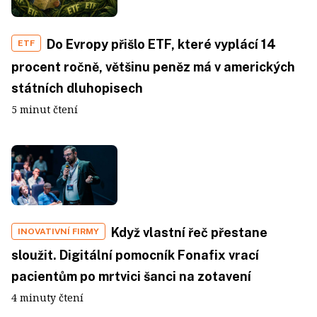
Do Evropy přišlo ETF, které vyplácí 14
ETF
procent ročně, většinu peněz má v amerických
státních dluhopisech
5 minut čtení
Když vlastní řeč přestane
INOVATIVNÍ FIRMY
sloužit. Digitální pomocník Fonafix vrací
pacientům po mrtvici šanci na zotavení
4 minuty čtení