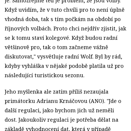
je. Samozřejmě teď je problém, že jsou volby.
Když uvidím, že v tuto chvíli pro to není úplně
vhodná doba, tak s tím počkám na období po
říjnových volbách. Proto chci nejdřív zjistit, jak
se k tomu staví kolegové. Když budou radní
většinově pro, tak o tom začneme vážně
diskutovat," vysvětluje radní Wolf. Byl by rád,
kdyby vyhláška v nějaké podobě platila už pro
následující turistickou sezonu.
Jeho myšlenka ale zatím příliš nezaujala
primátorku Adrianu Krnáčovou (ANO). "Jde o
další regulaci, jako bychom jich už neměli
dost. Jakoukoliv regulaci je potřeba dělat na
základě vyhodnocení dat, která v případě