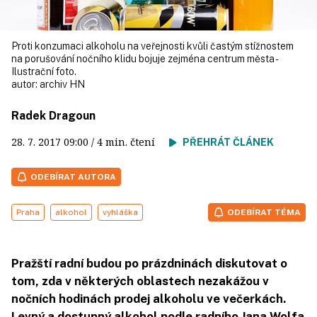
Proti konzumaci alkoholu na veřejnosti kvůli častým stížnostem
na porušování nočního klidu bojuje zejména centrum města -
Ilustrační foto.
autor:
archiv HN
Radek Dragoun
28. 7. 2017
09:00
/ 4 min. čtení
PŘEHRÁT ČLÁNEK
ODEBÍRAT AUTORA
Praha
alkohol
vyhláška
ODEBÍRAT TÉMA
Pražští radní budou po prázdninách diskutovat o
tom, zda v některých oblastech nezakážou v
nočních hodinách prodej alkoholu ve večerkách.
Levný a dostupný alkohol podle radního Jana Wolfa