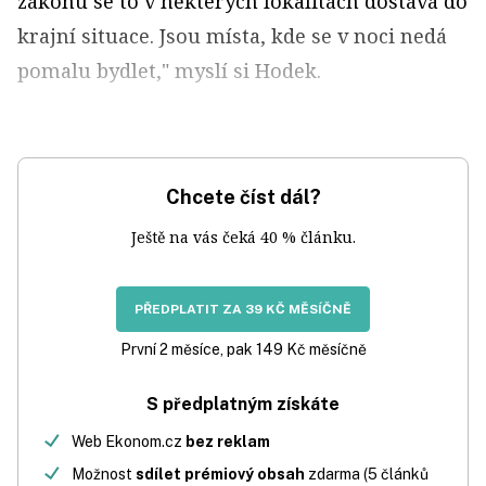
zákonu se to v některých lokalitách dostává do
krajní situace. Jsou místa, kde se v noci nedá
pomalu bydlet," myslí si Hodek.
Chcete číst dál?
Ještě na vás čeká 40 % článku.
PŘEDPLATIT ZA 39 KČ MĚSÍČNĚ
První 2 měsíce, pak 149 Kč měsíčně
S předplatným získáte
Web Ekonom.cz
bez reklam
Možnost
sdílet prémiový obsah
zdarma (5 článků