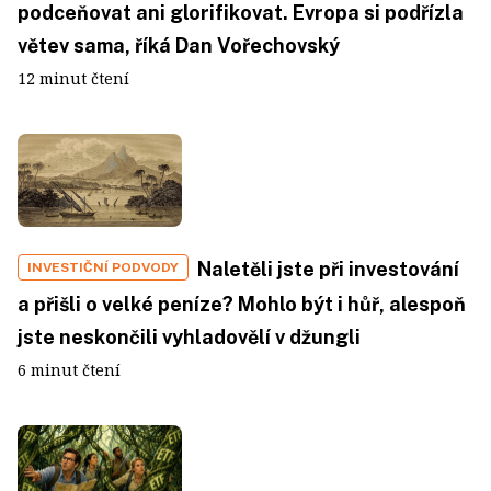
podceňovat ani glorifikovat. Evropa si podřízla
větev sama, říká Dan Vořechovský
12 minut čtení
Naletěli jste při investování
INVESTIČNÍ PODVODY
a přišli o velké peníze? Mohlo být i hůř, alespoň
jste neskončili vyhladovělí v džungli
6 minut čtení