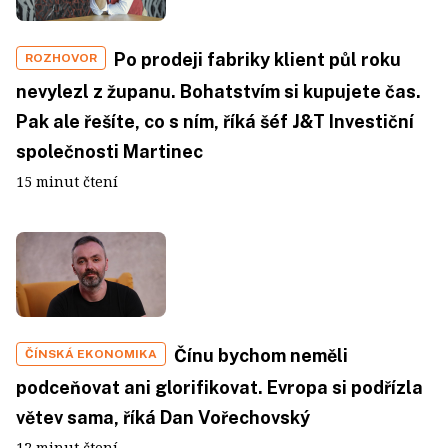
Po prodeji fabriky klient půl roku
ROZHOVOR
nevylezl z županu. Bohatstvím si kupujete čas.
Pak ale řešíte, co s ním, říká šéf J&T Investiční
společnosti Martinec
15 minut čtení
Čínu bychom neměli
ČÍNSKÁ EKONOMIKA
podceňovat ani glorifikovat. Evropa si podřízla
větev sama, říká Dan Vořechovský
12 minut čtení