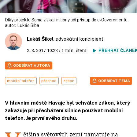
Díky projektu Sonia získají miliony lidí přístup do e-Governmentu.
autor:
Lukáš Bíba
Lukáš Šikel
, advokátní koncipient
2. 8. 2017
10:28
/ 1 min. čtení
PŘEHRÁT ČLÁNE
ODEBÍRAT AUTORA
mobilní telefon
přechod
zákon
ODEBÍRAT TÉMA
V hlavním městě Havaje byl schválen zákon, který
zakazuje při přecházení silnice používat mobilní
telefon. Je první svého druhu.
ětšina světových zemí pamatuje na