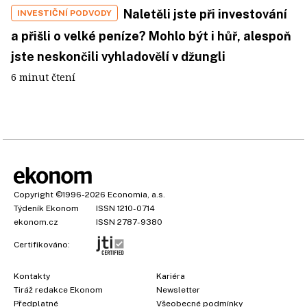
Naletěli jste při investování
INVESTIČNÍ PODVODY
a přišli o velké peníze? Mohlo být i hůř, alespoň
jste neskončili vyhladovělí v džungli
6 minut čtení
Copyright
©1996-2026
Economia, a.s.
Týdeník Ekonom
ISSN 1210-0714
ekonom.cz
ISSN 2787-9380
Certifikováno:
Kontakty
Kariéra
Tiráž redakce Ekonom
Newsletter
Předplatné
Všeobecné podmínky