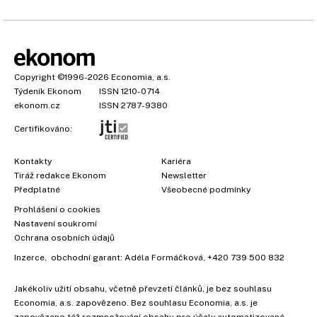
Copyright
©1996-2026
Economia, a.s.
Týdeník Ekonom
ISSN 1210-0714
ekonom.cz
ISSN 2787-9380
Certifikováno:
Kontakty
Kariéra
Tiráž redakce Ekonom
Newsletter
Předplatné
Všeobecné podmínky
Prohlášení o cookies
Nastavení soukromí
Ochrana osobních údajů
Inzerce
, obchodní garant:
Adéla Formáčková
,
+420 739 500 832
Jakékoliv užití obsahu, včetně převzetí článků, je bez souhlasu
Economia, a.s. zapovězeno. Bez souhlasu Economia, a.s. je
zapovězeno též rozmnožování obsahu pro účely automatizované