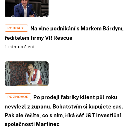
Na vlně podnikání s Markem Bárdym,
PODCAST
ředitelem firmy VR Rescue
1 minuta čtení
Po prodeji fabriky klient půl roku
ROZHOVOR
nevylezl z županu. Bohatstvím si kupujete čas.
Pak ale řešíte, co s ním, říká šéf J&T Investiční
společnosti Martinec