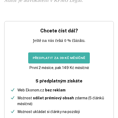
Autor je advokátem v KPMG Legal.
Chcete číst dál?
Ještě na vás čeká 0 % článku.
PŘEDPLATIT ZA 39 KČ MĚSÍČNĚ
První 2 měsíce, pak 149 Kč měsíčně
S předplatným získáte
Web Ekonom.cz
bez reklam
Možnost
sdílet prémiový obsah
zdarma (5 článků
měsíčně)
Možnost ukládat si články na později