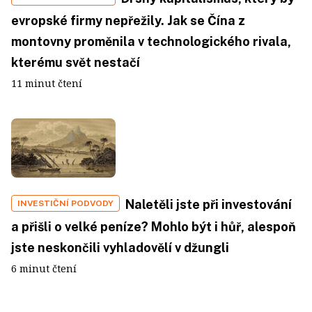
evropské firmy nepřežily. Jak se Čína z
montovny proměnila v technologického rivala,
kterému svět nestačí
11 minut čtení
Naletěli jste při investování
INVESTIČNÍ PODVODY
a přišli o velké peníze? Mohlo být i hůř, alespoň
jste neskončili vyhladovělí v džungli
6 minut čtení